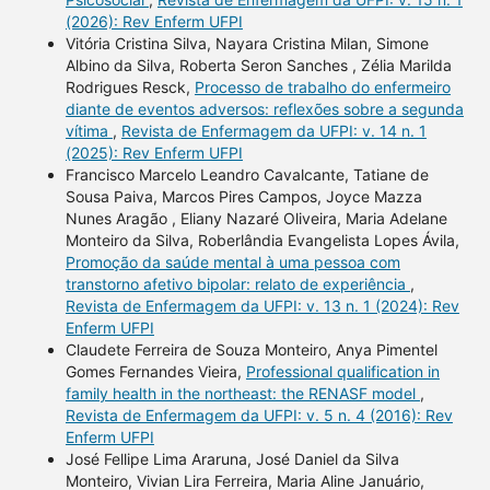
(2026): Rev Enferm UFPI
Vitória Cristina Silva, Nayara Cristina Milan, Simone
Albino da Silva, Roberta Seron Sanches , Zélia Marilda
Rodrigues Resck,
Processo de trabalho do enfermeiro
diante de eventos adversos: reflexões sobre a segunda
vítima
,
Revista de Enfermagem da UFPI: v. 14 n. 1
(2025): Rev Enferm UFPI
Francisco Marcelo Leandro Cavalcante, Tatiane de
Sousa Paiva, Marcos Pires Campos, Joyce Mazza
Nunes Aragão , Eliany Nazaré Oliveira, Maria Adelane
Monteiro da Silva, Roberlândia Evangelista Lopes Ávila,
Promoção da saúde mental à uma pessoa com
transtorno afetivo bipolar: relato de experiência
,
Revista de Enfermagem da UFPI: v. 13 n. 1 (2024): Rev
Enferm UFPI
Claudete Ferreira de Souza Monteiro, Anya Pimentel
Gomes Fernandes Vieira,
Professional qualification in
family health in the northeast: the RENASF model
,
Revista de Enfermagem da UFPI: v. 5 n. 4 (2016): Rev
Enferm UFPI
José Fellipe Lima Araruna, José Daniel da Silva
Monteiro, Vivian Lira Ferreira, Maria Aline Januário,