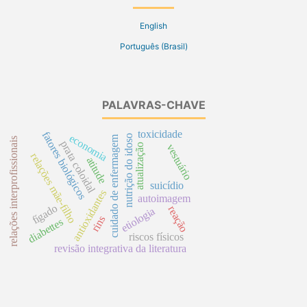
English
Português (Brasil)
PALAVRAS-CHAVE
toxicidade
fatores biológicos
economia
nutrição do idoso
cuidado de enfermagem
relações interprofissionais
prata coloidal
atualização
vestuário
relações mãe-filho
atitude
suicídio
antioxidantes
autoimagem
fígado
reação
etiologia
rins
diabettes
riscos físicos
revisão integrativa da literatura