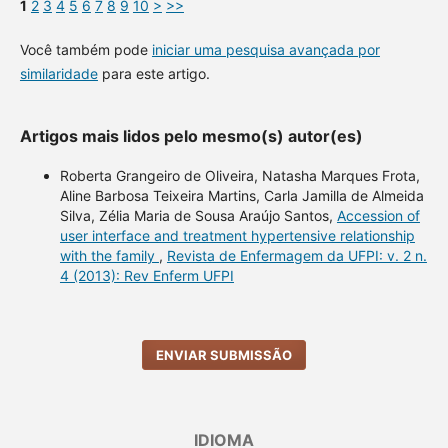
1
2
3
4
5
6
7
8
9
10
>
>>
Você também pode
iniciar uma pesquisa avançada por
similaridade
para este artigo.
Artigos mais lidos pelo mesmo(s) autor(es)
Roberta Grangeiro de Oliveira, Natasha Marques Frota,
Aline Barbosa Teixeira Martins, Carla Jamilla de Almeida
Silva, Zélia Maria de Sousa Araújo Santos,
Accession of
user interface and treatment hypertensive relationship
with the family
,
Revista de Enfermagem da UFPI: v. 2 n.
4 (2013): Rev Enferm UFPI
ENVIAR SUBMISSÃO
IDIOMA