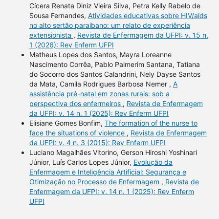
Cícera Renata Diniz Vieira Silva, Petra Kelly Rabelo de
Sousa Fernandes,
Atividades educativas sobre HIV/aids
no alto sertão paraibano: um relato de experiência
extensionista
,
Revista de Enfermagem da UFPI: v. 15 n.
1 (2026): Rev Enferm UFPI
Matheus Lopes dos Santos, Mayra Loreanne
Nascimento Corrêa, Pablo Palmerim Santana, Tatiana
do Socorro dos Santos Calandrini, Nely Dayse Santos
da Mata, Camila Rodrigues Barbosa Nemer ,
A
assistência pré-natal em zonas rurais: sob a
perspectiva dos enfermeiros
,
Revista de Enfermagem
da UFPI: v. 14 n. 1 (2025): Rev Enferm UFPI
Elisiane Gomes Bonfim,
The formation of the nurse to
face the situations of violence
,
Revista de Enfermagem
da UFPI: v. 4 n. 3 (2015): Rev Enferm UFPI
Luciano Magalhães Vitorino, Gerson Hiroshi Yoshinari
Júnior, Luís Carlos Lopes Júnior,
Evolução da
Enfermagem e Inteligência Artificial: Segurança e
Otimização no Processo de Enfermagem
,
Revista de
Enfermagem da UFPI: v. 14 n. 1 (2025): Rev Enferm
UFPI