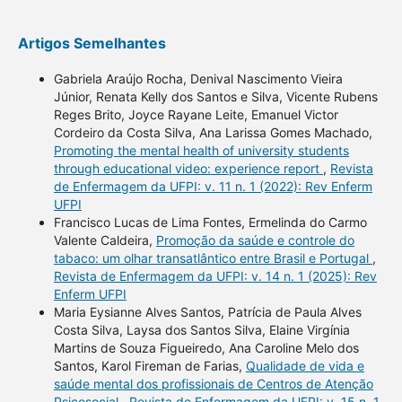
Artigos Semelhantes
Gabriela Araújo Rocha, Denival Nascimento Vieira
Júnior, Renata Kelly dos Santos e Silva, Vicente Rubens
Reges Brito, Joyce Rayane Leite, Emanuel Victor
Cordeiro da Costa Silva, Ana Larissa Gomes Machado,
Promoting the mental health of university students
through educational video: experience report
,
Revista
de Enfermagem da UFPI: v. 11 n. 1 (2022): Rev Enferm
UFPI
Francisco Lucas de Lima Fontes, Ermelinda do Carmo
Valente Caldeira,
Promoção da saúde e controle do
tabaco: um olhar transatlântico entre Brasil e Portugal
,
Revista de Enfermagem da UFPI: v. 14 n. 1 (2025): Rev
Enferm UFPI
Maria Eysianne Alves Santos, Patrícia de Paula Alves
Costa Silva, Laysa dos Santos Silva, Elaine Virgínia
Martins de Souza Figueiredo, Ana Caroline Melo dos
Santos, Karol Fireman de Farias,
Qualidade de vida e
saúde mental dos profissionais de Centros de Atenção
Psicosocial
,
Revista de Enfermagem da UFPI: v. 15 n. 1