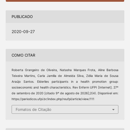
PUBLICADO
2020-09-27
COMO CITAR
Roberta Grangeiro de Oliveira, Natasha Marques Frota, Aline Barbosa
Teixeira Martins, Carla Jamilla de Almeida Silva, Zélia Maria de Sousa
Araújo Santos. Elderlies participants in a health promotion group:
socioeconomic and health characteristics. Rev Enferm UFPI [Internet]. 27º
de setembro de 2020 [citado 9º de agosto de 2026];2(4). Disponível em:
https://periodicos.ufpi.br/index.php/reufpi/article/view/111
Fomatos de Citação