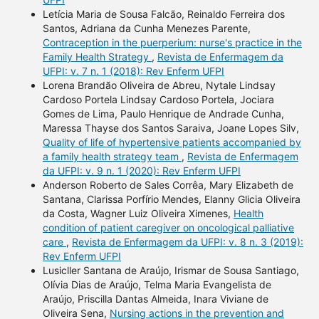
Letícia Maria de Sousa Falcão, Reinaldo Ferreira dos
Santos, Adriana da Cunha Menezes Parente,
Contraception in the puerperium: nurse's practice in the
Family Health Strategy
,
Revista de Enfermagem da
UFPI: v. 7 n. 1 (2018): Rev Enferm UFPI
Lorena Brandão Oliveira de Abreu, Nytale Lindsay
Cardoso Portela Lindsay Cardoso Portela, Jociara
Gomes de Lima, Paulo Henrique de Andrade Cunha,
Maressa Thayse dos Santos Saraiva, Joane Lopes Silv,
Quality of life of hypertensive patients accompanied by
a family health strategy team
,
Revista de Enfermagem
da UFPI: v. 9 n. 1 (2020): Rev Enferm UFPI
Anderson Roberto de Sales Corrêa, Mary Elizabeth de
Santana, Clarissa Porfírio Mendes, Elanny Glicia Oliveira
da Costa, Wagner Luiz Oliveira Ximenes,
Health
condition of patient caregiver on oncological palliative
care
,
Revista de Enfermagem da UFPI: v. 8 n. 3 (2019):
Rev Enferm UFPI
Lusicller Santana de Araújo, Irismar de Sousa Santiago,
Olívia Dias de Araújo, Telma Maria Evangelista de
Araújo, Priscilla Dantas Almeida, Inara Viviane de
Oliveira Sena,
Nursing actions in the prevention and