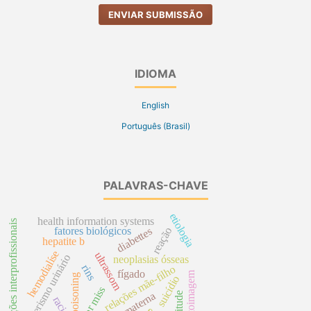
ENVIAR SUBMISSÃO
IDIOMA
English
Português (Brasil)
PALAVRAS-CHAVE
etiologia
health information systems
relações interprofissionais
fatores biológicos
diabettes
reação
hepatite b
hemodialíse
ultrassom
cateterismo urinário
neoplasias ósseas
rins
relações mãe-filho
fígado
autoimagem
poisoning
suicídio
near miss
morte materna
atitude