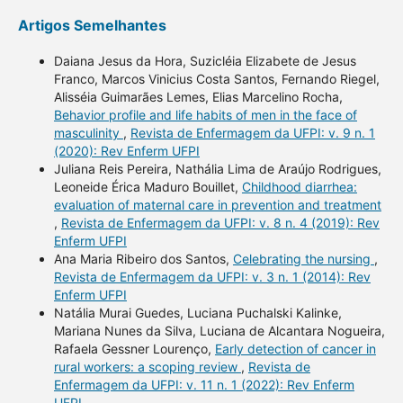
Artigos Semelhantes
Daiana Jesus da Hora, Suzicléia Elizabete de Jesus
Franco, Marcos Vinicius Costa Santos, Fernando Riegel,
Alisséia Guimarães Lemes, Elias Marcelino Rocha,
Behavior profile and life habits of men in the face of
masculinity
,
Revista de Enfermagem da UFPI: v. 9 n. 1
(2020): Rev Enferm UFPI
Juliana Reis Pereira, Nathália Lima de Araújo Rodrigues,
Leoneide Érica Maduro Bouillet,
Childhood diarrhea:
evaluation of maternal care in prevention and treatment
,
Revista de Enfermagem da UFPI: v. 8 n. 4 (2019): Rev
Enferm UFPI
Ana Maria Ribeiro dos Santos,
Celebrating the nursing
,
Revista de Enfermagem da UFPI: v. 3 n. 1 (2014): Rev
Enferm UFPI
Natália Murai Guedes, Luciana Puchalski Kalinke,
Mariana Nunes da Silva, Luciana de Alcantara Nogueira,
Rafaela Gessner Lourenço,
Early detection of cancer in
rural workers: a scoping review
,
Revista de
Enfermagem da UFPI: v. 11 n. 1 (2022): Rev Enferm
UFPI