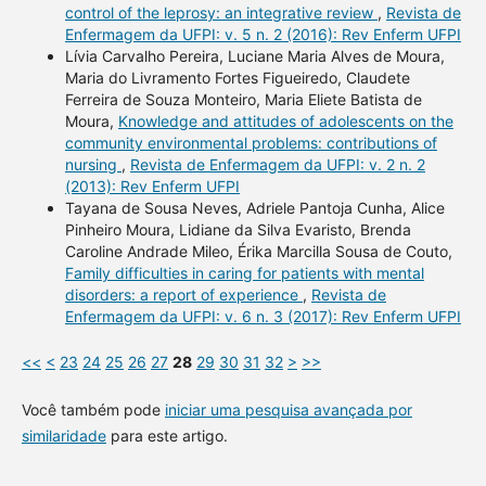
control of the leprosy: an integrative review
,
Revista de
Enfermagem da UFPI: v. 5 n. 2 (2016): Rev Enferm UFPI
Lívia Carvalho Pereira, Luciane Maria Alves de Moura,
Maria do Livramento Fortes Figueiredo, Claudete
Ferreira de Souza Monteiro, Maria Eliete Batista de
Moura,
Knowledge and attitudes of adolescents on the
community environmental problems: contributions of
nursing
,
Revista de Enfermagem da UFPI: v. 2 n. 2
(2013): Rev Enferm UFPI
Tayana de Sousa Neves, Adriele Pantoja Cunha, Alice
Pinheiro Moura, Lidiane da Silva Evaristo, Brenda
Caroline Andrade Mileo, Érika Marcilla Sousa de Couto,
Family difficulties in caring for patients with mental
disorders: a report of experience
,
Revista de
Enfermagem da UFPI: v. 6 n. 3 (2017): Rev Enferm UFPI
<<
<
23
24
25
26
27
28
29
30
31
32
>
>>
Você também pode
iniciar uma pesquisa avançada por
similaridade
para este artigo.