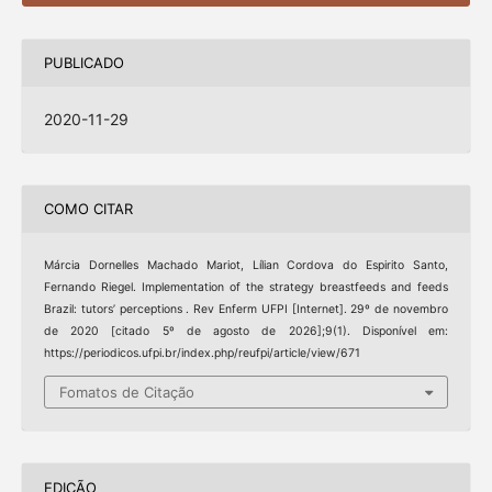
PUBLICADO
2020-11-29
COMO CITAR
Márcia Dornelles Machado Mariot, Lílian Cordova do Espirito Santo,
Fernando Riegel. Implementation of the strategy breastfeeds and feeds
Brazil: tutors’ perceptions . Rev Enferm UFPI [Internet]. 29º de novembro
de 2020 [citado 5º de agosto de 2026];9(1). Disponível em:
https://periodicos.ufpi.br/index.php/reufpi/article/view/671
Fomatos de Citação
EDIÇÃO