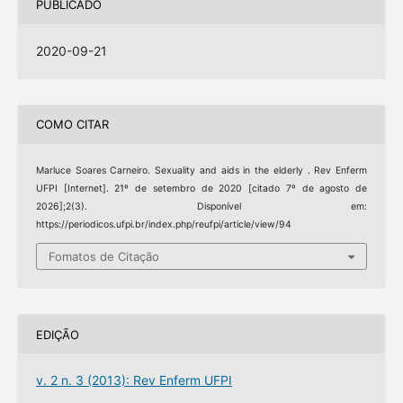
PUBLICADO
2020-09-21
COMO CITAR
Marluce Soares Carneiro. Sexuality and aids in the elderly . Rev Enferm
UFPI [Internet]. 21º de setembro de 2020 [citado 7º de agosto de
2026];2(3). Disponível em:
https://periodicos.ufpi.br/index.php/reufpi/article/view/94
Fomatos de Citação
EDIÇÃO
v. 2 n. 3 (2013): Rev Enferm UFPI