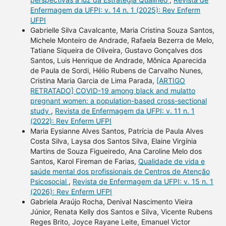
Enfermagem da UFPI: v. 14 n. 1 (2025): Rev Enferm
UFPI
Gabrielle Silva Cavalcante, Maria Cristina Souza Santos,
Michele Monteiro de Andrade, Rafaela Bezerra de Melo,
Tatiane Siqueira de Oliveira, Gustavo Gonçalves dos
Santos, Luis Henrique de Andrade, Mônica Aparecida
de Paula de Sordi, Hélio Rubens de Carvalho Nunes,
Cristina Maria Garcia de Lima Parada,
[ARTIGO
RETRATADO] COVID-19 among black and mulatto
pregnant women: a population-based cross-sectional
study
,
Revista de Enfermagem da UFPI: v. 11 n. 1
(2022): Rev Enferm UFPI
Maria Eysianne Alves Santos, Patrícia de Paula Alves
Costa Silva, Laysa dos Santos Silva, Elaine Virgínia
Martins de Souza Figueiredo, Ana Caroline Melo dos
Santos, Karol Fireman de Farias,
Qualidade de vida e
saúde mental dos profissionais de Centros de Atenção
Psicosocial
,
Revista de Enfermagem da UFPI: v. 15 n. 1
(2026): Rev Enferm UFPI
Gabriela Araújo Rocha, Denival Nascimento Vieira
Júnior, Renata Kelly dos Santos e Silva, Vicente Rubens
Reges Brito, Joyce Rayane Leite, Emanuel Victor