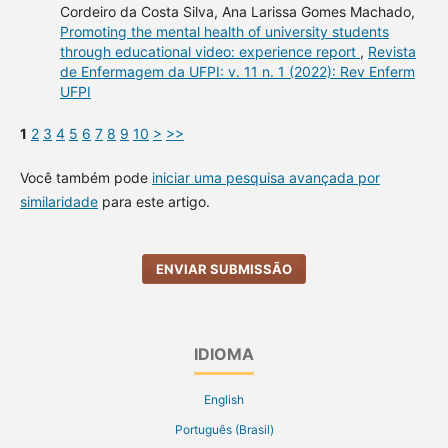
Cordeiro da Costa Silva, Ana Larissa Gomes Machado,
Promoting the mental health of university students
through educational video: experience report
,
Revista
de Enfermagem da UFPI: v. 11 n. 1 (2022): Rev Enferm
UFPI
1
2
3
4
5
6
7
8
9
10
>
>>
Você também pode
iniciar uma pesquisa avançada por
similaridade
para este artigo.
ENVIAR SUBMISSÃO
IDIOMA
English
Português (Brasil)