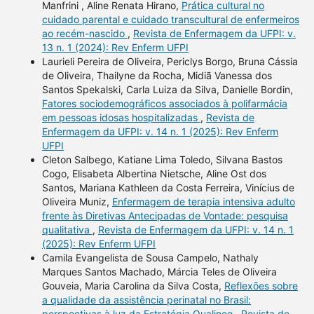
Manfrini , Aline Renata Hirano,
Prática cultural no
cuidado parental e cuidado transcultural de enfermeiros
ao recém-nascido
,
Revista de Enfermagem da UFPI: v.
13 n. 1 (2024): Rev Enferm UFPI
Laurieli Pereira de Oliveira, Periclys Borgo, Bruna Cássia
de Oliveira, Thailyne da Rocha, Midiã Vanessa dos
Santos Spekalski, Carla Luiza da Silva, Danielle Bordin,
Fatores sociodemográficos associados à polifarmácia
em pessoas idosas hospitalizadas
,
Revista de
Enfermagem da UFPI: v. 14 n. 1 (2025): Rev Enferm
UFPI
Cleton Salbego, Katiane Lima Toledo, Silvana Bastos
Cogo, Elisabeta Albertina Nietsche, Aline Ost dos
Santos, Mariana Kathleen da Costa Ferreira, Vinícius de
Oliveira Muniz,
Enfermagem de terapia intensiva adulto
frente às Diretivas Antecipadas de Vontade: pesquisa
qualitativa
,
Revista de Enfermagem da UFPI: v. 14 n. 1
(2025): Rev Enferm UFPI
Camila Evangelista de Sousa Campelo, Nathaly
Marques Santos Machado, Márcia Teles de Oliveira
Gouveia, Maria Carolina da Silva Costa,
Reflexões sobre
a qualidade da assistência perinatal no Brasil:
perspectivas à luz da Estratégia Qualineo
,
Revista de