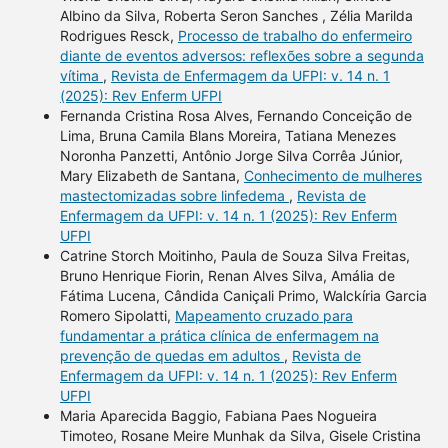
Albino da Silva, Roberta Seron Sanches , Zélia Marilda
Rodrigues Resck,
Processo de trabalho do enfermeiro
diante de eventos adversos: reflexões sobre a segunda
vítima
,
Revista de Enfermagem da UFPI: v. 14 n. 1
(2025): Rev Enferm UFPI
Fernanda Cristina Rosa Alves, Fernando Conceição de
Lima, Bruna Camila Blans Moreira, Tatiana Menezes
Noronha Panzetti, Antônio Jorge Silva Corrêa Júnior,
Mary Elizabeth de Santana,
Conhecimento de mulheres
mastectomizadas sobre linfedema
,
Revista de
Enfermagem da UFPI: v. 14 n. 1 (2025): Rev Enferm
UFPI
Catrine Storch Moitinho, Paula de Souza Silva Freitas,
Bruno Henrique Fiorin, Renan Alves Silva, Amália de
Fátima Lucena, Cândida Caniçali Primo, Walckíria Garcia
Romero Sipolatti,
Mapeamento cruzado para
fundamentar a prática clínica de enfermagem na
prevenção de quedas em adultos
,
Revista de
Enfermagem da UFPI: v. 14 n. 1 (2025): Rev Enferm
UFPI
Maria Aparecida Baggio, Fabiana Paes Nogueira
Timoteo, Rosane Meire Munhak da Silva, Gisele Cristina