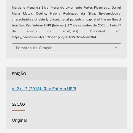
Marylane Viana da Silva, Maria do Livramento Fortes Figueiredo, Danieli
Maria Matais Coêlho, Helony Rodrigues da Silva. Epidemiological
characteristics of elderly chronic renal patients in capital of the northeast
brazilian. Rev Enferm UFPI [Internet]. 17º de setembro de 2020 [citado 7º
de agosto de 2026];2(2). Disponível em:
https://periodicos.ufpi.br/index.php/reufpi/article/view/64
Fomatos de Citação
EDIÇÃO
v. 2 n. 2 (2013): Rev Enferm UFPI
SEÇÃO
Original