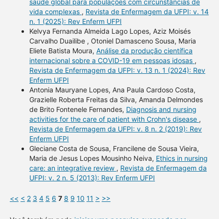
saúde global para populações com circunstâncias de
vida complexas
,
Revista de Enfermagem da UFPI: v. 14
n. 1 (2025): Rev Enferm UFPI
Kelvya Fernanda Almeida Lago Lopes, Aziz Moisés
Carvalho Duailibe , Otoniel Damasceno Sousa, Maria
Eliete Batista Moura,
Análise da produção científica
internacional sobre a COVID-19 em pessoas idosas
,
Revista de Enfermagem da UFPI: v. 13 n. 1 (2024): Rev
Enferm UFPI
Antonia Mauryane Lopes, Ana Paula Cardoso Costa,
Grazielle Roberta Freitas da Silva, Amanda Delmondes
de Brito Fontenele Fernandes,
Diagnosis and nursing
activities for the care of patient with Crohn's disease
,
Revista de Enfermagem da UFPI: v. 8 n. 2 (2019): Rev
Enferm UFPI
Gleciane Costa de Sousa, Francilene de Sousa Vieira,
Maria de Jesus Lopes Mousinho Neiva,
Ethics in nursing
care: an integrative review
,
Revista de Enfermagem da
UFPI: v. 2 n. 5 (2013): Rev Enferm UFPI
<<
<
2
3
4
5
6
7
8
9
10
11
>
>>