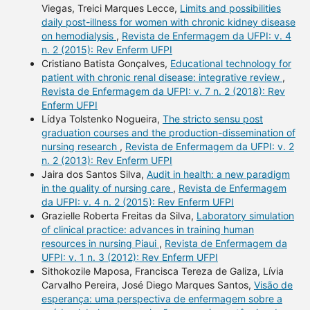
Viegas, Treici Marques Lecce,
Limits and possibilities
daily post-illness for women with chronic kidney disease
on hemodialysis
,
Revista de Enfermagem da UFPI: v. 4
n. 2 (2015): Rev Enferm UFPI
Cristiano Batista Gonçalves,
Educational technology for
patient with chronic renal disease: integrative review
,
Revista de Enfermagem da UFPI: v. 7 n. 2 (2018): Rev
Enferm UFPI
Lídya Tolstenko Nogueira,
The stricto sensu post
graduation courses and the production-dissemination of
nursing research
,
Revista de Enfermagem da UFPI: v. 2
n. 2 (2013): Rev Enferm UFPI
Jaira dos Santos Silva,
Audit in health: a new paradigm
in the quality of nursing care
,
Revista de Enfermagem
da UFPI: v. 4 n. 2 (2015): Rev Enferm UFPI
Grazielle Roberta Freitas da Silva,
Laboratory simulation
of clinical practice: advances in training human
resources in nursing Piaui
,
Revista de Enfermagem da
UFPI: v. 1 n. 3 (2012): Rev Enferm UFPI
Sithokozile Maposa, Francisca Tereza de Galiza, Lívia
Carvalho Pereira, José Diego Marques Santos,
Visão de
esperança: uma perspectiva de enfermagem sobre a