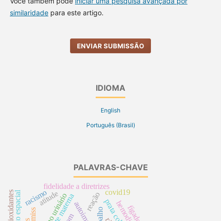
Você também pode
iniciar uma pesquisa avançada por
similaridade
para este artigo.
ENVIAR SUBMISSÃO
IDIOMA
English
Português (Brasil)
PALAVRAS-CHAVE
fidelidade a diretrizes
racismo
covid19
atitude
antioxidantes
reação
cateterismo urinário
morte materna
prata coloidal
hemodialíse
autoimagem
fígado