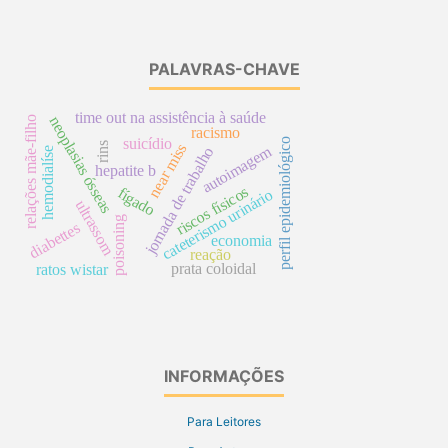
PALAVRAS-CHAVE
time out na assistência à saúde
neoplasias ósseas
relações mãe-filho
racismo
suicídio
perfil epidemiológico
rins
near miss
autoimagem
jornada de trabalho
hemodialíse
hepatite b
riscos físicos
fígado
cateterismo urinário
ultrassom
poisoning
diabettes
economia
reação
prata coloidal
ratos wistar
INFORMAÇÕES
Para Leitores