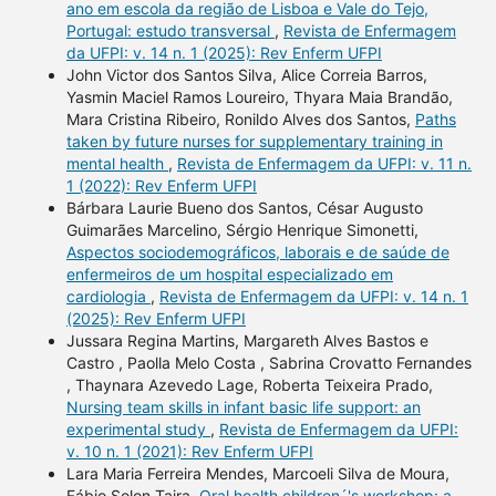
ano em escola da região de Lisboa e Vale do Tejo,
Portugal: estudo transversal
,
Revista de Enfermagem
da UFPI: v. 14 n. 1 (2025): Rev Enferm UFPI
John Victor dos Santos Silva, Alice Correia Barros,
Yasmin Maciel Ramos Loureiro, Thyara Maia Brandão,
Mara Cristina Ribeiro, Ronildo Alves dos Santos,
Paths
taken by future nurses for supplementary training in
mental health
,
Revista de Enfermagem da UFPI: v. 11 n.
1 (2022): Rev Enferm UFPI
Bárbara Laurie Bueno dos Santos, César Augusto
Guimarães Marcelino, Sérgio Henrique Simonetti,
Aspectos sociodemográficos, laborais e de saúde de
enfermeiros de um hospital especializado em
cardiologia
,
Revista de Enfermagem da UFPI: v. 14 n. 1
(2025): Rev Enferm UFPI
Jussara Regina Martins, Margareth Alves Bastos e
Castro , Paolla Melo Costa , Sabrina Crovatto Fernandes
, Thaynara Azevedo Lage, Roberta Teixeira Prado,
Nursing team skills in infant basic life support: an
experimental study
,
Revista de Enfermagem da UFPI:
v. 10 n. 1 (2021): Rev Enferm UFPI
Lara Maria Ferreira Mendes, Marcoeli Silva de Moura,
Fábio Solon Tajra,
Oral health children´'s workshop: a