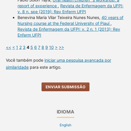
report of experience
,
Revista de Enfermagem da UFPI:
v. 8 n. spe (2019): Rev Enferm UFPI
Benevina Maria Vilar Teixeira Nunes Nunes,
40 years of
Nursing course at the Federal University of Piauí
,
Revista de Enfermagem da UFPI: v. 2 n. 1 (2013): Rev
Enferm UFPI
<<
<
1
2
3
4
5
6
7
8
9
10
>
>>
Você também pode
iniciar uma pesquisa avançada por
similaridade
para este artigo.
ENVIAR SUBMISSÃO
IDIOMA
English