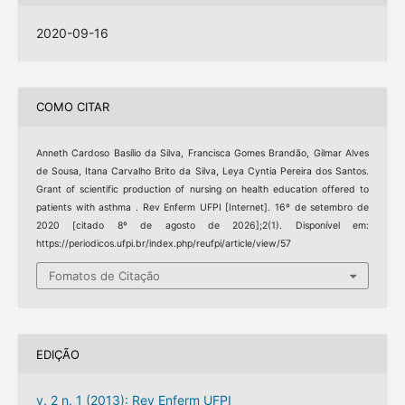
2020-09-16
COMO CITAR
Anneth Cardoso Basílio da Silva, Francisca Gomes Brandão, Gilmar Alves
de Sousa, Itana Carvalho Brito da Silva, Leya Cyntia Pereira dos Santos.
Grant of scientific production of nursing on health education offered to
patients with asthma . Rev Enferm UFPI [Internet]. 16º de setembro de
2020 [citado 8º de agosto de 2026];2(1). Disponível em:
https://periodicos.ufpi.br/index.php/reufpi/article/view/57
Fomatos de Citação
EDIÇÃO
v. 2 n. 1 (2013): Rev Enferm UFPI