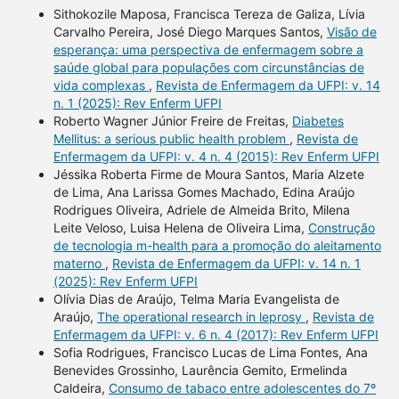
Sithokozile Maposa, Francisca Tereza de Galiza, Lívia
Carvalho Pereira, José Diego Marques Santos,
Visão de
esperança: uma perspectiva de enfermagem sobre a
saúde global para populações com circunstâncias de
vida complexas
,
Revista de Enfermagem da UFPI: v. 14
n. 1 (2025): Rev Enferm UFPI
Roberto Wagner Júnior Freire de Freitas,
Diabetes
Mellitus: a serious public health problem
,
Revista de
Enfermagem da UFPI: v. 4 n. 4 (2015): Rev Enferm UFPI
Jéssika Roberta Firme de Moura Santos, Maria Alzete
de Lima, Ana Larissa Gomes Machado, Edina Araújo
Rodrigues Oliveira, Adriele de Almeida Brito, Milena
Leite Veloso, Luisa Helena de Oliveira Lima,
Construção
de tecnologia m-health para a promoção do aleitamento
materno
,
Revista de Enfermagem da UFPI: v. 14 n. 1
(2025): Rev Enferm UFPI
Olívia Dias de Araújo, Telma Maria Evangelista de
Araújo,
The operational research in leprosy
,
Revista de
Enfermagem da UFPI: v. 6 n. 4 (2017): Rev Enferm UFPI
Sofia Rodrigues, Francisco Lucas de Lima Fontes, Ana
Benevides Grossinho, Laurência Gemito, Ermelinda
Caldeira,
Consumo de tabaco entre adolescentes do 7º