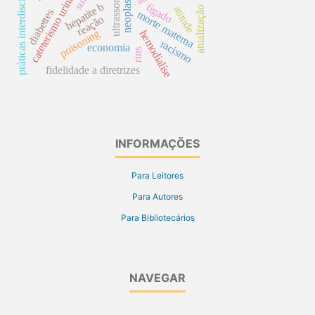
práticas interdisciplinares
cateterismo urinário
ultrassom
hepatite b
fígado
atitude
atualização
diabettes
morte materna
reação
poisoning
hemodialíse
racismo
economia
rins
fidelidade a diretrizes
INFORMAÇÕES
Para Leitores
Para Autores
Para Bibliotecários
NAVEGAR