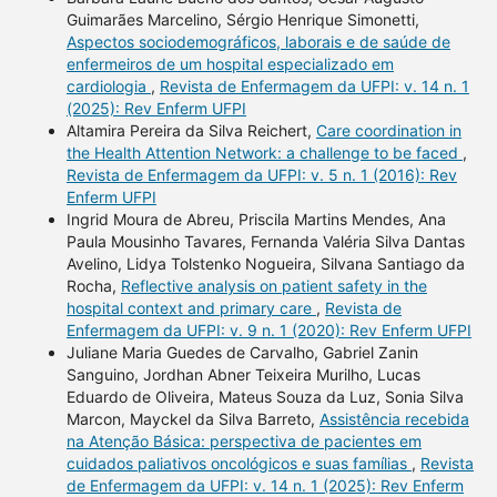
Guimarães Marcelino, Sérgio Henrique Simonetti,
Aspectos sociodemográficos, laborais e de saúde de
enfermeiros de um hospital especializado em
cardiologia
,
Revista de Enfermagem da UFPI: v. 14 n. 1
(2025): Rev Enferm UFPI
Altamira Pereira da Silva Reichert,
Care coordination in
the Health Attention Network: a challenge to be faced
,
Revista de Enfermagem da UFPI: v. 5 n. 1 (2016): Rev
Enferm UFPI
Ingrid Moura de Abreu, Priscila Martins Mendes, Ana
Paula Mousinho Tavares, Fernanda Valéria Silva Dantas
Avelino, Lidya Tolstenko Nogueira, Silvana Santiago da
Rocha,
Reflective analysis on patient safety in the
hospital context and primary care
,
Revista de
Enfermagem da UFPI: v. 9 n. 1 (2020): Rev Enferm UFPI
Juliane Maria Guedes de Carvalho, Gabriel Zanin
Sanguino, Jordhan Abner Teixeira Murilho, Lucas
Eduardo de Oliveira, Mateus Souza da Luz, Sonia Silva
Marcon, Mayckel da Silva Barreto,
Assistência recebida
na Atenção Básica: perspectiva de pacientes em
cuidados paliativos oncológicos e suas famílias
,
Revista
de Enfermagem da UFPI: v. 14 n. 1 (2025): Rev Enferm