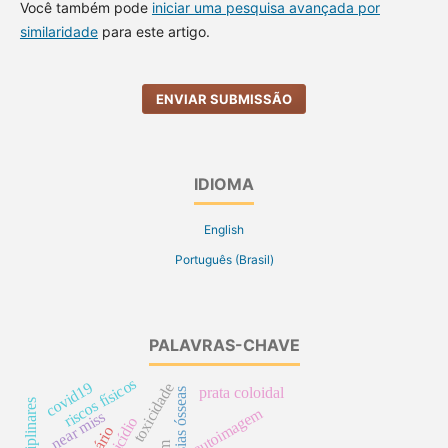
Você também pode
iniciar uma pesquisa avançada por
similaridade
para este artigo.
ENVIAR SUBMISSÃO
IDIOMA
English
Português (Brasil)
PALAVRAS-CHAVE
riscos físicos
covid19
toxicidade
prata coloidal
neoplasias ósseas
autoimagem
near miss
suicídio