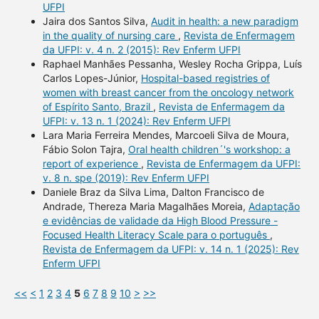
UFPI
Jaira dos Santos Silva,
Audit in health: a new paradigm
in the quality of nursing care
,
Revista de Enfermagem
da UFPI: v. 4 n. 2 (2015): Rev Enferm UFPI
Raphael Manhães Pessanha, Wesley Rocha Grippa, Luís
Carlos Lopes-Júnior,
Hospital-based registries of
women with breast cancer from the oncology network
of Espírito Santo, Brazil
,
Revista de Enfermagem da
UFPI: v. 13 n. 1 (2024): Rev Enferm UFPI
Lara Maria Ferreira Mendes, Marcoeli Silva de Moura,
Fábio Solon Tajra,
Oral health children´'s workshop: a
report of experience
,
Revista de Enfermagem da UFPI:
v. 8 n. spe (2019): Rev Enferm UFPI
Daniele Braz da Silva Lima, Dalton Francisco de
Andrade, Thereza Maria Magalhães Moreia,
Adaptação
e evidências de validade da High Blood Pressure -
Focused Health Literacy Scale para o português
,
Revista de Enfermagem da UFPI: v. 14 n. 1 (2025): Rev
Enferm UFPI
<<
<
1
2
3
4
5
6
7
8
9
10
>
>>