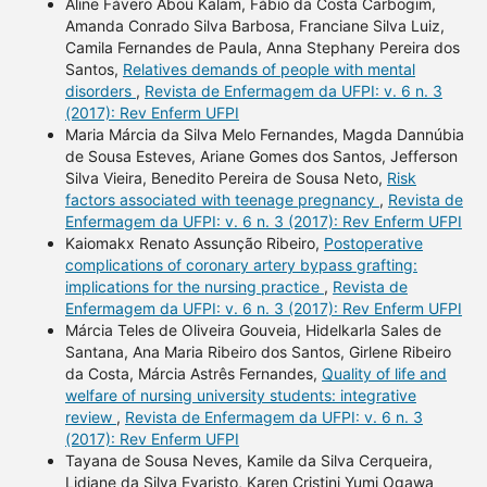
Aline Fávero Abou Kalam, Fábio da Costa Carbogim,
Amanda Conrado Silva Barbosa, Franciane Silva Luiz,
Camila Fernandes de Paula, Anna Stephany Pereira dos
Santos,
Relatives demands of people with mental
disorders
,
Revista de Enfermagem da UFPI: v. 6 n. 3
(2017): Rev Enferm UFPI
Maria Márcia da Silva Melo Fernandes, Magda Dannúbia
de Sousa Esteves, Ariane Gomes dos Santos, Jefferson
Silva Vieira, Benedito Pereira de Sousa Neto,
Risk
factors associated with teenage pregnancy
,
Revista de
Enfermagem da UFPI: v. 6 n. 3 (2017): Rev Enferm UFPI
Kaiomakx Renato Assunção Ribeiro,
Postoperative
complications of coronary artery bypass grafting:
implications for the nursing practice
,
Revista de
Enfermagem da UFPI: v. 6 n. 3 (2017): Rev Enferm UFPI
Márcia Teles de Oliveira Gouveia, Hidelkarla Sales de
Santana, Ana Maria Ribeiro dos Santos, Girlene Ribeiro
da Costa, Márcia Astrês Fernandes,
Quality of life and
welfare of nursing university students: integrative
review
,
Revista de Enfermagem da UFPI: v. 6 n. 3
(2017): Rev Enferm UFPI
Tayana de Sousa Neves, Kamile da Silva Cerqueira,
Lidiane da Silva Evaristo, Karen Cristini Yumi Ogawa