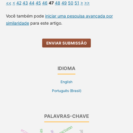
<<
<
42
43
44
45
46
47
48
49
50
51
>
>>
Você também pode
iniciar uma pesquisa avançada por
similaridade
para este artigo.
ENVIAR SUBMISSÃO
IDIOMA
English
Português (Brasil)
PALAVRAS-CHAVE
racismo