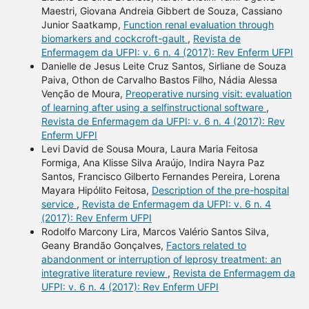
Maestri, Giovana Andreia Gibbert de Souza, Cassiano
Junior Saatkamp,
Function renal evaluation through
biomarkers and cockcroft-gault
,
Revista de
Enfermagem da UFPI: v. 6 n. 4 (2017): Rev Enferm UFPI
Danielle de Jesus Leite Cruz Santos, Sirliane de Souza
Paiva, Othon de Carvalho Bastos Filho, Nádia Alessa
Venção de Moura,
Preoperative nursing visit: evaluation
of learning after using a selfinstructional software
,
Revista de Enfermagem da UFPI: v. 6 n. 4 (2017): Rev
Enferm UFPI
Levi David de Sousa Moura, Laura Maria Feitosa
Formiga, Ana Klisse Silva Araújo, Indira Nayra Paz
Santos, Francisco Gilberto Fernandes Pereira, Lorena
Mayara Hipólito Feitosa,
Description of the pre-hospital
service
,
Revista de Enfermagem da UFPI: v. 6 n. 4
(2017): Rev Enferm UFPI
Rodolfo Marcony Lira, Marcos Valério Santos Silva,
Geany Brandão Gonçalves,
Factors related to
abandonment or interruption of leprosy treatment: an
integrative literature review
,
Revista de Enfermagem da
UFPI: v. 6 n. 4 (2017): Rev Enferm UFPI