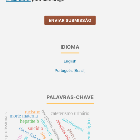
ENVIAR SUBMISSÃO
IDIOMA
English
Português (Brasil)
PALAVRAS-CHAVE
neoplasias ósseas
racismo
cateterismo urinário
relações interprofissionais
morte materna
autoimagem
ultrassom
relações mãe-filho
hepatite b
perfil epidemiológico
riscos físicos
suicídio
rins