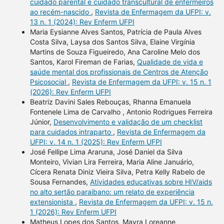
cuidado parental e cuidado transcultural de enfermeiros
ao recém-nascido
,
Revista de Enfermagem da UFPI: v.
13 n. 1 (2024): Rev Enferm UFPI
Maria Eysianne Alves Santos, Patrícia de Paula Alves
Costa Silva, Laysa dos Santos Silva, Elaine Virgínia
Martins de Souza Figueiredo, Ana Caroline Melo dos
Santos, Karol Fireman de Farias,
Qualidade de vida e
saúde mental dos profissionais de Centros de Atenção
Psicosocial
,
Revista de Enfermagem da UFPI: v. 15 n. 1
(2026): Rev Enferm UFPI
Beatriz Davini Sales Rebouças, Rhanna Emanuela
Fontenele Lima de Carvalho , Antonio Rodrigues Ferreira
Júnior,
Desenvolvimento e validação de um checklist
para cuidados intraparto
,
Revista de Enfermagem da
UFPI: v. 14 n. 1 (2025): Rev Enferm UFPI
José Fellipe Lima Araruna, José Daniel da Silva
Monteiro, Vivian Lira Ferreira, Maria Aline Januário,
Cícera Renata Diniz Vieira Silva, Petra Kelly Rabelo de
Sousa Fernandes,
Atividades educativas sobre HIV/aids
no alto sertão paraibano: um relato de experiência
extensionista
,
Revista de Enfermagem da UFPI: v. 15 n.
1 (2026): Rev Enferm UFPI
Matheus Lopes dos Santos, Mayra Loreanne