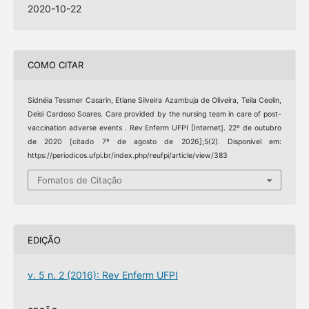
2020-10-22
COMO CITAR
Sidnéia Tessmer Casarin, Etiane Silveira Azambuja de Oliveira, Teila Ceolin,
Deisi Cardoso Soares. Care provided by the nursing team in care of post-
vaccination adverse events . Rev Enferm UFPI [Internet]. 22º de outubro
de 2020 [citado 7º de agosto de 2026];5(2). Disponível em:
https://periodicos.ufpi.br/index.php/reufpi/article/view/383
Fomatos de Citação
EDIÇÃO
v. 5 n. 2 (2016): Rev Enferm UFPI