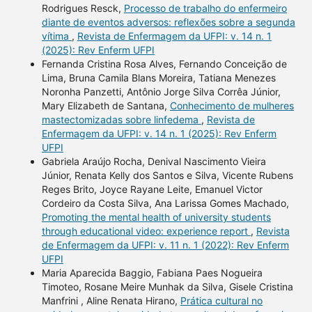
Rodrigues Resck,
Processo de trabalho do enfermeiro
diante de eventos adversos: reflexões sobre a segunda
vítima
,
Revista de Enfermagem da UFPI: v. 14 n. 1
(2025): Rev Enferm UFPI
Fernanda Cristina Rosa Alves, Fernando Conceição de
Lima, Bruna Camila Blans Moreira, Tatiana Menezes
Noronha Panzetti, Antônio Jorge Silva Corrêa Júnior,
Mary Elizabeth de Santana,
Conhecimento de mulheres
mastectomizadas sobre linfedema
,
Revista de
Enfermagem da UFPI: v. 14 n. 1 (2025): Rev Enferm
UFPI
Gabriela Araújo Rocha, Denival Nascimento Vieira
Júnior, Renata Kelly dos Santos e Silva, Vicente Rubens
Reges Brito, Joyce Rayane Leite, Emanuel Victor
Cordeiro da Costa Silva, Ana Larissa Gomes Machado,
Promoting the mental health of university students
through educational video: experience report
,
Revista
de Enfermagem da UFPI: v. 11 n. 1 (2022): Rev Enferm
UFPI
Maria Aparecida Baggio, Fabiana Paes Nogueira
Timoteo, Rosane Meire Munhak da Silva, Gisele Cristina
Manfrini , Aline Renata Hirano,
Prática cultural no