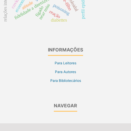
prata coloidal
covid19
economia
fidelidade a diretrizes
atitude
poisoning
near miss
fígado
reação
diabettes
INFORMAÇÕES
Para Leitores
Para Autores
Para Bibliotecários
NAVEGAR