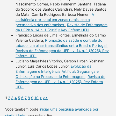
Nascimento Corrêa, Pablo Palmerim Santana, Tatiana
do Socorro dos Santos Calandrini, Nely Dayse Santos
da Mata, Camila Rodrigues Barbosa Nemer ,
A
assistência pré-natal em zonas rurais: sob a
perspectiva dos enfermeiros
,
Revista de Enfermagem
da UFPI: v. 14 n. 1 (2025): Rev Enferm UFPI
Francisco Lucas de Lima Fontes, Ermelinda do Carmo
Valente Caldeira,
Promoção da saúde e controle do
tabaco: um olhar transatlântico entre Brasil e Portugal
,
Revista de Enfermagem da UFPI: v. 14 n. 1 (2025): Rev
Enferm UFPI
Luciano Magalhães Vitorino, Gerson Hiroshi Yoshinari
Júnior, Luís Carlos Lopes Júnior,
Evolução da
Enfermagem e Inteligência Artificial: Segurança e
Otimização no Processo de Enfermagem
,
Revista de
Enfermagem da UFPI: v. 14 n. 1 (2025): Rev Enferm
UFPI
1
2
3
4
5
6
7
8
9
10
>
>>
Você também pode
iniciar uma pesquisa avançada por
similaridade
para este artigo.