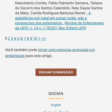
Nascimento Corrêa, Pablo Palmerim Santana, Tatiana
do Socorro dos Santos Calandrini, Nely Dayse Santos
da Mata, Camila Rodrigues Barbosa Nemer ,
A
assistência pré-natal em zonas rurais: sob a
perspectiva dos enfermeiros
,
Revista de Enfermagem
da UFPI: v. 14 n. 1 (2025): Rev Enferm UFPI
1
2
3
4
5
6
7
8
9
10
>
>>
Você também pode
iniciar uma pesquisa avançada por
similaridade
para este artigo.
ENVIAR SUBMISSÃO
IDIOMA
English