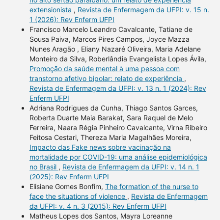
extensionista
,
Revista de Enfermagem da UFPI: v. 15 n.
1 (2026): Rev Enferm UFPI
Francisco Marcelo Leandro Cavalcante, Tatiane de
Sousa Paiva, Marcos Pires Campos, Joyce Mazza
Nunes Aragão , Eliany Nazaré Oliveira, Maria Adelane
Monteiro da Silva, Roberlândia Evangelista Lopes Ávila,
Promoção da saúde mental à uma pessoa com
transtorno afetivo bipolar: relato de experiência
,
Revista de Enfermagem da UFPI: v. 13 n. 1 (2024): Rev
Enferm UFPI
Adriana Rodrigues da Cunha, Thiago Santos Garces,
Roberta Duarte Maia Barakat, Sara Raquel de Melo
Ferreira, Naara Régia Pinheiro Cavalcante, Virna Ribeiro
Feitosa Cestari, Thereza Maria Magalhães Moreira,
Impacto das Fake news sobre vacinação na
mortalidade por COVID-19: uma análise epidemiológica
no Brasil
,
Revista de Enfermagem da UFPI: v. 14 n. 1
(2025): Rev Enferm UFPI
Elisiane Gomes Bonfim,
The formation of the nurse to
face the situations of violence
,
Revista de Enfermagem
da UFPI: v. 4 n. 3 (2015): Rev Enferm UFPI
Matheus Lopes dos Santos, Mayra Loreanne