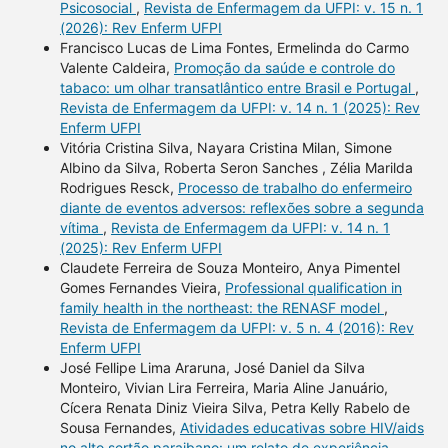
Psicosocial
,
Revista de Enfermagem da UFPI: v. 15 n. 1
(2026): Rev Enferm UFPI
Francisco Lucas de Lima Fontes, Ermelinda do Carmo
Valente Caldeira,
Promoção da saúde e controle do
tabaco: um olhar transatlântico entre Brasil e Portugal
,
Revista de Enfermagem da UFPI: v. 14 n. 1 (2025): Rev
Enferm UFPI
Vitória Cristina Silva, Nayara Cristina Milan, Simone
Albino da Silva, Roberta Seron Sanches , Zélia Marilda
Rodrigues Resck,
Processo de trabalho do enfermeiro
diante de eventos adversos: reflexões sobre a segunda
vítima
,
Revista de Enfermagem da UFPI: v. 14 n. 1
(2025): Rev Enferm UFPI
Claudete Ferreira de Souza Monteiro, Anya Pimentel
Gomes Fernandes Vieira,
Professional qualification in
family health in the northeast: the RENASF model
,
Revista de Enfermagem da UFPI: v. 5 n. 4 (2016): Rev
Enferm UFPI
José Fellipe Lima Araruna, José Daniel da Silva
Monteiro, Vivian Lira Ferreira, Maria Aline Januário,
Cícera Renata Diniz Vieira Silva, Petra Kelly Rabelo de
Sousa Fernandes,
Atividades educativas sobre HIV/aids
no alto sertão paraibano: um relato de experiência