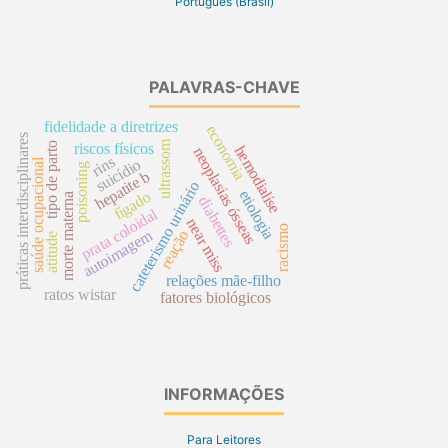
Português (Brasil)
PALAVRAS-CHAVE
fidelidade a diretrizes
economia
práticas interdisciplinares
ultrassom
tipo de parto
riscos físicos
hemodialíse
neoplasias ósseas
rins
suicídio
saúde ocupacional
poisoning
hepatite b
cateterismo urinário
etiologia
fígado
morte materna
diabettes
prata coloidal
near miss
racismo
autoimagem
reação
atitude
relações mãe-filho
ratos wistar
fatores biológicos
INFORMAÇÕES
Para Leitores