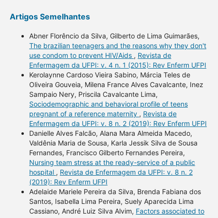
Artigos Semelhantes
Abner Florêncio da Silva, Gilberto de Lima Guimarães,
The brazilian teenagers and the reasons why they don't
use condom to prevent HIV/Aids
,
Revista de
Enfermagem da UFPI: v. 4 n. 1 (2015): Rev Enferm UFPI
Kerolaynne Cardoso Vieira Sabino, Márcia Teles de
Oliveira Gouveia, Milena France Alves Cavalcante, Inez
Sampaio Nery, Priscila Cavalcante Lima,
Sociodemographic and behavioral profile of teens
pregnant of a reference maternity
,
Revista de
Enfermagem da UFPI: v. 8 n. 2 (2019): Rev Enferm UFPI
Danielle Alves Falcão, Alana Mara Almeida Macedo,
Valdênia Maria de Sousa, Karla Jessik Silva de Sousa
Fernandes, Francisco Gilberto Fernandes Pereira,
Nursing team stress at the ready-service of a public
hospital
,
Revista de Enfermagem da UFPI: v. 8 n. 2
(2019): Rev Enferm UFPI
Adelaide Mariele Pereira da Silva, Brenda Fabiana dos
Santos, Isabella Lima Pereira, Suely Aparecida Lima
Cassiano, André Luiz Silva Alvim,
Factors associated to