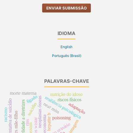
ENVIAR SUBMISSÃO
IDIOMA
English
Português (Brasil)
PALAVRAS-CHAVE
morte materna
nutrição do idoso
fígado
resiliência psicológica
neoplasias ósseas
riscos físicos
tentativa de suicídio
fidelidade a diretrizes
near miss
adaptação
suicídio
racismo
relações mãe-filho
hepatite b
economia
poisoning
ratos wistar
autoimagem
rins
cateterismo urinário
ultrassom