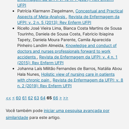
UFPI
Patrícia Klarmann Ziegelmann,
Conceptual and Practical
Aspects of Meta-Analysis
,
Revista de Enfermagem da
UFPI: v. 2 n. 5 (2013): Rev Enferm UFPI
Ricello José Vieira Lima, Bianca Costa Martins de Sousa
Tourinho, Daniela de Sousa Costa, Fabricio Ibiapina
Tapety, Daniela Moura Parente, Camila Aparecida
Pinheiro Landim Almeida,
Knowledge and conduct of
doctors and nurses professionals forward to work
accidents
,
Revista de Enfermagem da UFPI: v. 4 n. 1
(2015): Rev Enferm UFPI
Johanna Laís Militão Fernandes de Barros, Natália Abou
Hala Nunes,
Holistic view of nursing care in patients
with chronic pain
,
Revista de Enfermagem da UFPI: v. 8
n. 2 (2019): Rev Enferm UFPI
<<
<
60
61
62
63
64
65
66
>
>>
Você também pode
iniciar uma pesquisa avançada por
similaridade
para este artigo.