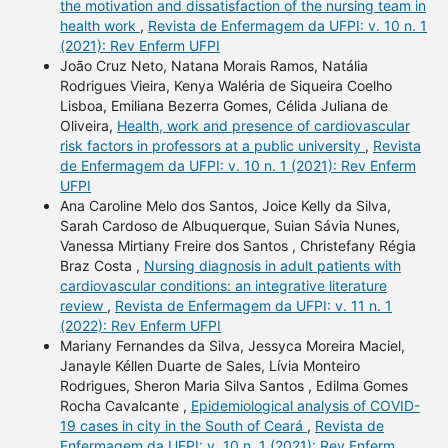
the motivation and dissatisfaction of the nursing team in
health work
,
Revista de Enfermagem da UFPI: v. 10 n. 1
(2021): Rev Enferm UFPI
João Cruz Neto, Natana Morais Ramos, Natália
Rodrigues Vieira, Kenya Waléria de Siqueira Coelho
Lisboa, Emiliana Bezerra Gomes, Célida Juliana de
Oliveira,
Health, work and presence of cardiovascular
risk factors in professors at a public university
,
Revista
de Enfermagem da UFPI: v. 10 n. 1 (2021): Rev Enferm
UFPI
Ana Caroline Melo dos Santos, Joice Kelly da Silva,
Sarah Cardoso de Albuquerque, Suian Sávia Nunes,
Vanessa Mirtiany Freire dos Santos , Christefany Régia
Braz Costa ,
Nursing diagnosis in adult patients with
cardiovascular conditions: an integrative literature
review
,
Revista de Enfermagem da UFPI: v. 11 n. 1
(2022): Rev Enferm UFPI
Mariany Fernandes da Silva, Jessyca Moreira Maciel,
Janayle Kéllen Duarte de Sales, Lívia Monteiro
Rodrigues, Sheron Maria Silva Santos , Edilma Gomes
Rocha Cavalcante ,
Epidemiological analysis of COVID-
19 cases in city in the South of Ceará
,
Revista de
Enfermagem da UFPI: v. 10 n. 1 (2021): Rev Enferm