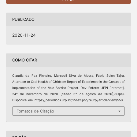
PUBLICADO
2020-11-24
COMO CITAR
Claudia da Paz Pinheiro, Marcoeli Silva de Moura, Fábio Solon Tajra.
Attention to Oral Health of Children: Report of Experience in the Context of
Implementation of the Vale Sorriso Project. Rev Enferm UFPI [Internet].
24º de novembro de 2020 [citado 6º de agosto de 2026];8(spe).
Disponível em: https://periodicos.ufpi.br/index.php/reufpi/article/view/558
Fomatos de Citação