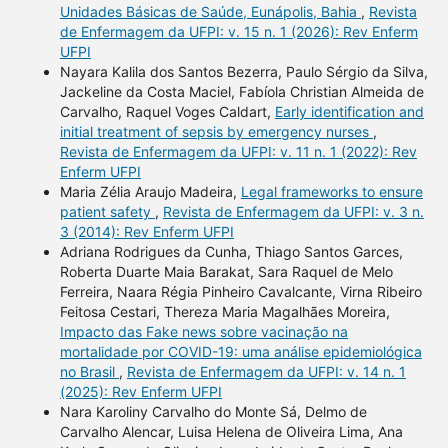
Unidades Básicas de Saúde, Eunápolis, Bahia
,
Revista
de Enfermagem da UFPI: v. 15 n. 1 (2026): Rev Enferm
UFPI
Nayara Kalila dos Santos Bezerra, Paulo Sérgio da Silva,
Jackeline da Costa Maciel, Fabíola Christian Almeida de
Carvalho, Raquel Voges Caldart,
Early identification and
initial treatment of sepsis by emergency nurses
,
Revista de Enfermagem da UFPI: v. 11 n. 1 (2022): Rev
Enferm UFPI
Maria Zélia Araujo Madeira,
Legal frameworks to ensure
patient safety
,
Revista de Enfermagem da UFPI: v. 3 n.
3 (2014): Rev Enferm UFPI
Adriana Rodrigues da Cunha, Thiago Santos Garces,
Roberta Duarte Maia Barakat, Sara Raquel de Melo
Ferreira, Naara Régia Pinheiro Cavalcante, Virna Ribeiro
Feitosa Cestari, Thereza Maria Magalhães Moreira,
Impacto das Fake news sobre vacinação na
mortalidade por COVID-19: uma análise epidemiológica
no Brasil
,
Revista de Enfermagem da UFPI: v. 14 n. 1
(2025): Rev Enferm UFPI
Nara Karoliny Carvalho do Monte Sá, Delmo de
Carvalho Alencar, Luisa Helena de Oliveira Lima, Ana