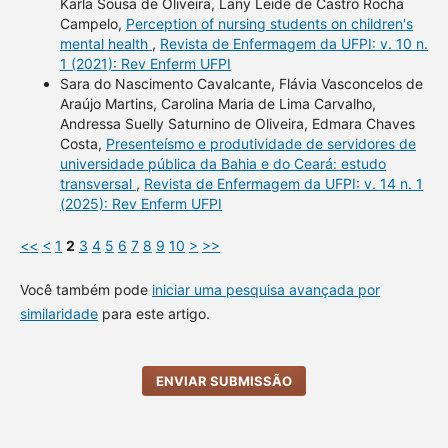
Karla Sousa de Oliveira, Lany Leide de Castro Rocha
Campelo,
Perception of nursing students on children's
mental health
,
Revista de Enfermagem da UFPI: v. 10 n.
1 (2021): Rev Enferm UFPI
Sara do Nascimento Cavalcante, Flávia Vasconcelos de
Araújo Martins, Carolina Maria de Lima Carvalho,
Andressa Suelly Saturnino de Oliveira, Edmara Chaves
Costa,
Presenteísmo e produtividade de servidores de
universidade pública da Bahia e do Ceará: estudo
transversal
,
Revista de Enfermagem da UFPI: v. 14 n. 1
(2025): Rev Enferm UFPI
<<
<
1
2
3
4
5
6
7
8
9
10
>
>>
Você também pode
iniciar uma pesquisa avançada por
similaridade
para este artigo.
ENVIAR SUBMISSÃO