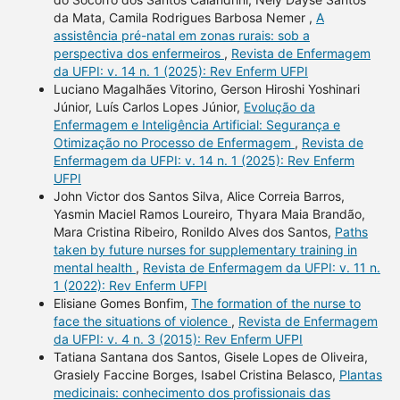
da Mata, Camila Rodrigues Barbosa Nemer ,
A
assistência pré-natal em zonas rurais: sob a
perspectiva dos enfermeiros
,
Revista de Enfermagem
da UFPI: v. 14 n. 1 (2025): Rev Enferm UFPI
Luciano Magalhães Vitorino, Gerson Hiroshi Yoshinari
Júnior, Luís Carlos Lopes Júnior,
Evolução da
Enfermagem e Inteligência Artificial: Segurança e
Otimização no Processo de Enfermagem
,
Revista de
Enfermagem da UFPI: v. 14 n. 1 (2025): Rev Enferm
UFPI
John Victor dos Santos Silva, Alice Correia Barros,
Yasmin Maciel Ramos Loureiro, Thyara Maia Brandão,
Mara Cristina Ribeiro, Ronildo Alves dos Santos,
Paths
taken by future nurses for supplementary training in
mental health
,
Revista de Enfermagem da UFPI: v. 11 n.
1 (2022): Rev Enferm UFPI
Elisiane Gomes Bonfim,
The formation of the nurse to
face the situations of violence
,
Revista de Enfermagem
da UFPI: v. 4 n. 3 (2015): Rev Enferm UFPI
Tatiana Santana dos Santos, Gisele Lopes de Oliveira,
Grasiely Faccine Borges, Isabel Cristina Belasco,
Plantas
medicinais: conhecimento dos profissionais das