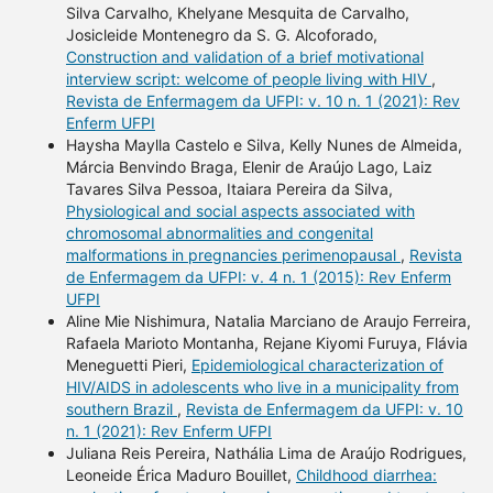
Silva Carvalho, Khelyane Mesquita de Carvalho,
Josicleide Montenegro da S. G. Alcoforado,
Construction and validation of a brief motivational
interview script: welcome of people living with HIV
,
Revista de Enfermagem da UFPI: v. 10 n. 1 (2021): Rev
Enferm UFPI
Haysha Maylla Castelo e Silva, Kelly Nunes de Almeida,
Márcia Benvindo Braga, Elenir de Araújo Lago, Laiz
Tavares Silva Pessoa, Itaiara Pereira da Silva,
Physiological and social aspects associated with
chromosomal abnormalities and congenital
malformations in pregnancies perimenopausal
,
Revista
de Enfermagem da UFPI: v. 4 n. 1 (2015): Rev Enferm
UFPI
Aline Mie Nishimura, Natalia Marciano de Araujo Ferreira,
Rafaela Marioto Montanha, Rejane Kiyomi Furuya, Flávia
Meneguetti Pieri,
Epidemiological characterization of
HIV/AIDS in adolescents who live in a municipality from
southern Brazil
,
Revista de Enfermagem da UFPI: v. 10
n. 1 (2021): Rev Enferm UFPI
Juliana Reis Pereira, Nathália Lima de Araújo Rodrigues,
Leoneide Érica Maduro Bouillet,
Childhood diarrhea: