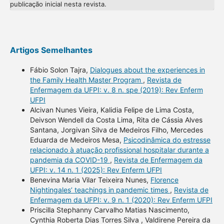
publicação inicial nesta revista.
Artigos Semelhantes
Fábio Solon Tajra,
Dialogues about the experiences in
the Family Health Master Program
,
Revista de
Enfermagem da UFPI: v. 8 n. spe (2019): Rev Enferm
UFPI
Alcivan Nunes Vieira, Kalidia Felipe de Lima Costa,
Deivson Wendell da Costa Lima, Rita de Cássia Alves
Santana, Jorgivan Silva de Medeiros Filho, Mercedes
Eduarda de Medeiros Mesa,
Psicodinâmica do estresse
relacionado à atuação profissional hospitalar durante a
pandemia da COVID-19
,
Revista de Enfermagem da
UFPI: v. 14 n. 1 (2025): Rev Enferm UFPI
Benevina Maria Vilar Teixeira Nunes,
Florence
Nightingales’ teachings in pandemic times
,
Revista de
Enfermagem da UFPI: v. 9 n. 1 (2020): Rev Enferm UFPI
Priscilla Stephanny Carvalho Matias Nascimento,
Cynthia Roberta Dias Torres Silva , Valdirene Pereira da