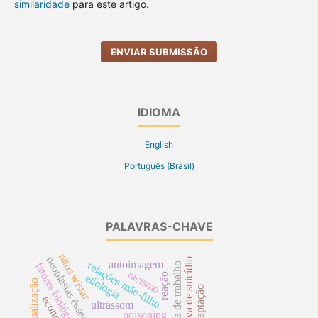
similaridade
para este artigo.
ENVIAR SUBMISSÃO
IDIOMA
English
Português (Brasil)
PALAVRAS-CHAVE
ratos wistar
neoplasias ósseas
tentativa de suicídio
autoimagem
relações mãe-filho
jornada de trabalho
fatores biológicos
racismo
reação
etiologia
atualização
adaptação
economia
ultrassom
poisoning