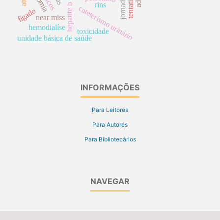
rins
hepatite b
cateterismo urinário
fígado
near miss
hemodialíse
toxicidade
unidade básica de saúde
INFORMAÇÕES
Para Leitores
Para Autores
Para Bibliotecários
NAVEGAR