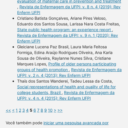
evaluation of maternal care in prevention and treatment
,
Revista de Enfermagem da UFPI: v. 8 n. 4 (2019): Rev
Enferm UFPI
Cristiano Batista Gonçalves, Ariane Pires Veloso,
Eduardo dos Santos Sousa, Larissa Nara Costa Freitas,
State public health program: an experience report
,
Revista de Enfermagem da UFPI: v. 9 n. 1 (2020): Rev
Enferm UFPI
Gleiciane Lucena Paz Brasil, Laura Maria Feitosa
Formiga, Edina Araújo Rodrigues Oliveira, Ana Karla
Sousa de Oliveira, Raylanne Nunes Silva, Cristiane
Marques Lopes,
Profile of older persons participating
groups of health promotion
,
Revista de Enfermagem da
UFPI: v. 2 n. 4 (2013): Rev Enferm UFPI
Thaís dos Santos Wanderei, Tadeu Lessa da Costa,
Social representations of health and quality of life for
college students, Brazil
,
Revista de Enfermagem da
UFPI: v. 4 n. 4 (2015): Rev Enferm UFPI
<<
<
1
2
3
4
5
6
7
8
9
10
>
>>
Você também pode
iniciar uma pesquisa avançada por