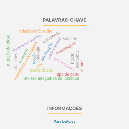
PALAVRAS-CHAVE
relações mãe-filho
caminhada
alimentos naturais
nutrição do idoso
prata coloidal
suicídio
autoimagem
cuidado de enfermagem
atualização
etiologia
vestuário
economia
reação
fígado
diabettes
antioxidantes
atitude
rins
riscos físicos
tipo de parto
revisão integrativa da literatura
INFORMAÇÕES
Para Leitores