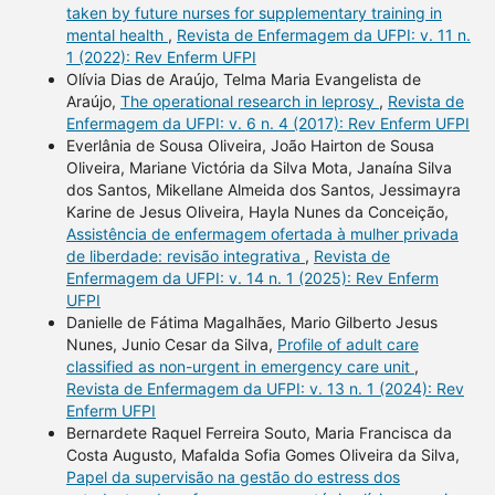
taken by future nurses for supplementary training in
mental health
,
Revista de Enfermagem da UFPI: v. 11 n.
1 (2022): Rev Enferm UFPI
Olívia Dias de Araújo, Telma Maria Evangelista de
Araújo,
The operational research in leprosy
,
Revista de
Enfermagem da UFPI: v. 6 n. 4 (2017): Rev Enferm UFPI
Everlânia de Sousa Oliveira, João Hairton de Sousa
Oliveira, Mariane Victória da Silva Mota, Janaína Silva
dos Santos, Mikellane Almeida dos Santos, Jessimayra
Karine de Jesus Oliveira, Hayla Nunes da Conceição,
Assistência de enfermagem ofertada à mulher privada
de liberdade: revisão integrativa
,
Revista de
Enfermagem da UFPI: v. 14 n. 1 (2025): Rev Enferm
UFPI
Danielle de Fátima Magalhães, Mario Gilberto Jesus
Nunes, Junio Cesar da Silva,
Profile of adult care
classified as non-urgent in emergency care unit
,
Revista de Enfermagem da UFPI: v. 13 n. 1 (2024): Rev
Enferm UFPI
Bernardete Raquel Ferreira Souto, Maria Francisca da
Costa Augusto, Mafalda Sofia Gomes Oliveira da Silva,
Papel da supervisão na gestão do estress dos