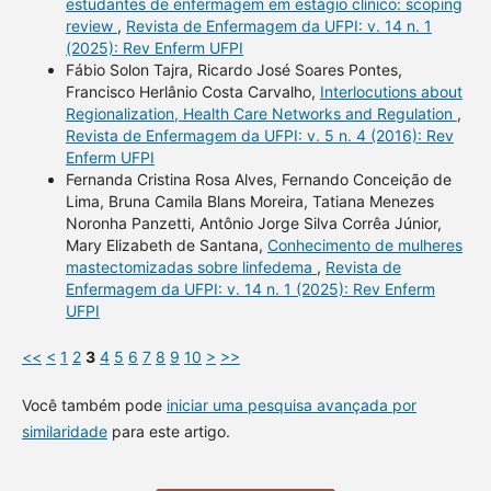
estudantes de enfermagem em estágio clínico: scoping
review
,
Revista de Enfermagem da UFPI: v. 14 n. 1
(2025): Rev Enferm UFPI
Fábio Solon Tajra, Ricardo José Soares Pontes,
Francisco Herlânio Costa Carvalho,
Interlocutions about
Regionalization, Health Care Networks and Regulation
,
Revista de Enfermagem da UFPI: v. 5 n. 4 (2016): Rev
Enferm UFPI
Fernanda Cristina Rosa Alves, Fernando Conceição de
Lima, Bruna Camila Blans Moreira, Tatiana Menezes
Noronha Panzetti, Antônio Jorge Silva Corrêa Júnior,
Mary Elizabeth de Santana,
Conhecimento de mulheres
mastectomizadas sobre linfedema
,
Revista de
Enfermagem da UFPI: v. 14 n. 1 (2025): Rev Enferm
UFPI
<<
<
1
2
3
4
5
6
7
8
9
10
>
>>
Você também pode
iniciar uma pesquisa avançada por
similaridade
para este artigo.