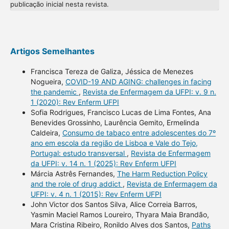
publicação inicial nesta revista.
Artigos Semelhantes
Francisca Tereza de Galiza, Jéssica de Menezes
Nogueira,
COVID-19 AND AGING: challenges in facing
the pandemic
,
Revista de Enfermagem da UFPI: v. 9 n.
1 (2020): Rev Enferm UFPI
Sofia Rodrigues, Francisco Lucas de Lima Fontes, Ana
Benevides Grossinho, Laurência Gemito, Ermelinda
Caldeira,
Consumo de tabaco entre adolescentes do 7º
ano em escola da região de Lisboa e Vale do Tejo,
Portugal: estudo transversal
,
Revista de Enfermagem
da UFPI: v. 14 n. 1 (2025): Rev Enferm UFPI
Márcia Astrês Fernandes,
The Harm Reduction Policy
and the role of drug addict
,
Revista de Enfermagem da
UFPI: v. 4 n. 1 (2015): Rev Enferm UFPI
John Victor dos Santos Silva, Alice Correia Barros,
Yasmin Maciel Ramos Loureiro, Thyara Maia Brandão,
Mara Cristina Ribeiro, Ronildo Alves dos Santos,
Paths