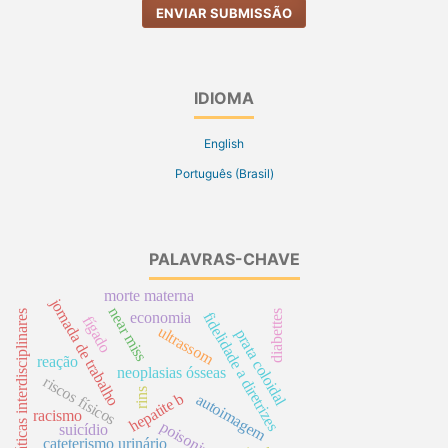
ENVIAR SUBMISSÃO
IDIOMA
English
Português (Brasil)
PALAVRAS-CHAVE
morte materna
jornada de trabalho
near miss
diabettes
práticas interdisciplinares
fidelidade a diretrizes
economia
fígado
ultrassom
prata coloidal
reação
neoplasias ósseas
riscos físicos
rins
hepatite b
autoimagem
racismo
poisoning
suicídio
cateterismo urinário