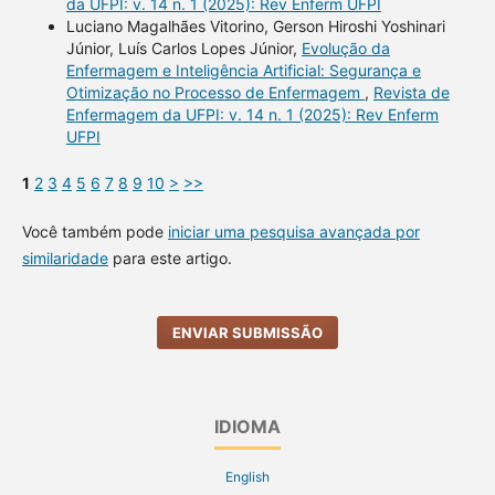
da UFPI: v. 14 n. 1 (2025): Rev Enferm UFPI
Luciano Magalhães Vitorino, Gerson Hiroshi Yoshinari
Júnior, Luís Carlos Lopes Júnior,
Evolução da
Enfermagem e Inteligência Artificial: Segurança e
Otimização no Processo de Enfermagem
,
Revista de
Enfermagem da UFPI: v. 14 n. 1 (2025): Rev Enferm
UFPI
1
2
3
4
5
6
7
8
9
10
>
>>
Você também pode
iniciar uma pesquisa avançada por
similaridade
para este artigo.
ENVIAR SUBMISSÃO
IDIOMA
English