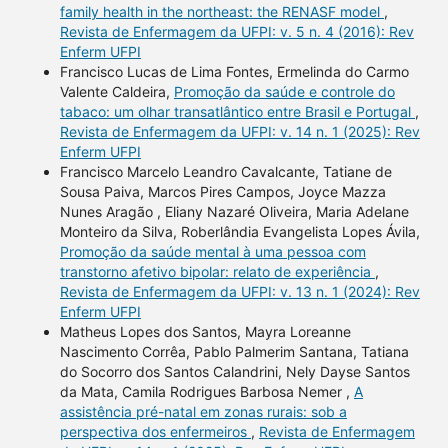
family health in the northeast: the RENASF model
,
Revista de Enfermagem da UFPI: v. 5 n. 4 (2016): Rev
Enferm UFPI
Francisco Lucas de Lima Fontes, Ermelinda do Carmo
Valente Caldeira,
Promoção da saúde e controle do
tabaco: um olhar transatlântico entre Brasil e Portugal
,
Revista de Enfermagem da UFPI: v. 14 n. 1 (2025): Rev
Enferm UFPI
Francisco Marcelo Leandro Cavalcante, Tatiane de
Sousa Paiva, Marcos Pires Campos, Joyce Mazza
Nunes Aragão , Eliany Nazaré Oliveira, Maria Adelane
Monteiro da Silva, Roberlândia Evangelista Lopes Ávila,
Promoção da saúde mental à uma pessoa com
transtorno afetivo bipolar: relato de experiência
,
Revista de Enfermagem da UFPI: v. 13 n. 1 (2024): Rev
Enferm UFPI
Matheus Lopes dos Santos, Mayra Loreanne
Nascimento Corrêa, Pablo Palmerim Santana, Tatiana
do Socorro dos Santos Calandrini, Nely Dayse Santos
da Mata, Camila Rodrigues Barbosa Nemer ,
A
assistência pré-natal em zonas rurais: sob a
perspectiva dos enfermeiros
,
Revista de Enfermagem