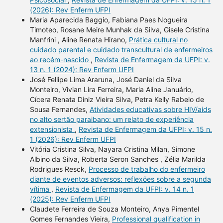
(2026): Rev Enferm UFPI
Maria Aparecida Baggio, Fabiana Paes Nogueira
Timoteo, Rosane Meire Munhak da Silva, Gisele Cristina
Manfrini , Aline Renata Hirano,
Prática cultural no
cuidado parental e cuidado transcultural de enfermeiros
ao recém-nascido
,
Revista de Enfermagem da UFPI: v.
13 n. 1 (2024): Rev Enferm UFPI
José Fellipe Lima Araruna, José Daniel da Silva
Monteiro, Vivian Lira Ferreira, Maria Aline Januário,
Cícera Renata Diniz Vieira Silva, Petra Kelly Rabelo de
Sousa Fernandes,
Atividades educativas sobre HIV/aids
no alto sertão paraibano: um relato de experiência
extensionista
,
Revista de Enfermagem da UFPI: v. 15 n.
1 (2026): Rev Enferm UFPI
Vitória Cristina Silva, Nayara Cristina Milan, Simone
Albino da Silva, Roberta Seron Sanches , Zélia Marilda
Rodrigues Resck,
Processo de trabalho do enfermeiro
diante de eventos adversos: reflexões sobre a segunda
vítima
,
Revista de Enfermagem da UFPI: v. 14 n. 1
(2025): Rev Enferm UFPI
Claudete Ferreira de Souza Monteiro, Anya Pimentel
Gomes Fernandes Vieira,
Professional qualification in