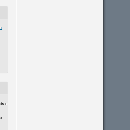
m
ais e
ho