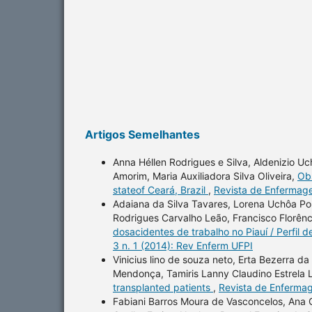
Artigos Semelhantes
Anna Héllen Rodrigues e Silva, Aldenizio U
Amorim, Maria Auxiliadora Silva Oliveira,
Obs
stateof Ceará, Brazil
,
Revista de Enfermage
Adaiana da Silva Tavares, Lorena Uchôa Port
Rodrigues Carvalho Leão, Francisco Florên
dosacidentes de trabalho no Piauí / Perfil d
3 n. 1 (2014): Rev Enferm UFPI
Vinicius lino de souza neto, Erta Bezerra d
Mendonça, Tamiris Lanny Claudino Estrela L
transplanted patients
,
Revista de Enfermag
Fabiani Barros Moura de Vasconcelos, Ana C