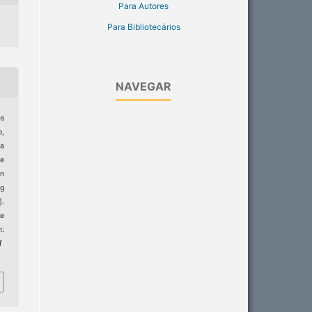
Para Autores
Para Bibliotecários
NAVEGAR
es
,
ra
de
on
g
].
de
m:
f