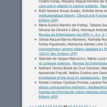
Coelho Farias, Neylany Raquel Ferreira da
care unit in relation to cancer patients
,
Rev
Ruth Samara Sousa Araújo, Andréia Alves de
Institutionalized Elderly: Clinical and Functi
Enferm UFPI
Maria Eunice Martins de Freitas, Tatiane Soa
Silvana de Oliveira e Silva, Henrique Andr
Revista de Enfermagem da UFPI: v. 4 n. 4 
Olinda Raquel Barros Monteiro, Nathalia Ro
Fortes Figueiredo, Nathacha Adriela Lima C
polypharmacy among elderly assisted by th
(2014): Rev Enferm UFPI
Gabriele de Vargas Marcovicz, Maria Lucia 
of conjugal violence
,
Revista de Enfermagem
Nathani Tereza Brasil da Cruz Cardoso, Mari
Aparecida Fracolli, Valéria Cristina dos Sa
knowledge of the drug by adolescents
,
Rev
Nytale Lindsay Cardoso Portela, Layana P
about contraceptive methods / Adolescênci
fuentes de información sobre métodos ant
Enferm UFPI
<<
<
56
57
58
59
60
61
62
63
64
65
>
>>