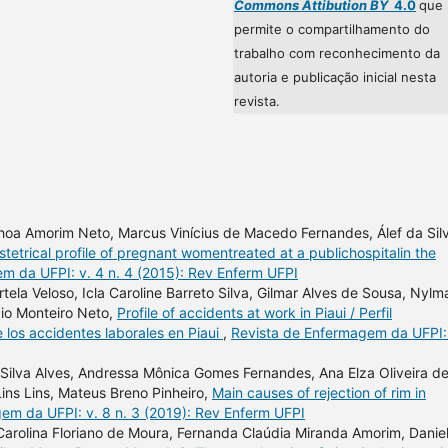
Commons Attibution BY
4.0
que
permite o compartilhamento do
trabalho com reconhecimento da
autoria e publicação inicial nesta
revista.
choa Amorim Neto, Marcus Vinícius de Macedo Fernandes, Álef da Sil
tetrical profile of pregnant womentreated at a publichospitalin the
m da UFPI: v. 4 n. 4 (2015): Rev Enferm UFPI
ela Veloso, Icla Caroline Barreto Silva, Gilmar Alves de Sousa, Nylm
cio Monteiro Neto,
Profile of accidents at work in Piaui / Perfil
e los accidentes laborales en Piaui
,
Revista de Enfermagem da UFPI:
a Silva Alves, Andressa Mônica Gomes Fernandes, Ana Elza Oliveira d
ins Lins, Mateus Breno Pinheiro,
Main causes of rejection of rim in
em da UFPI: v. 8 n. 3 (2019): Rev Enferm UFPI
arolina Floriano de Moura, Fernanda Claúdia Miranda Amorim, Danie