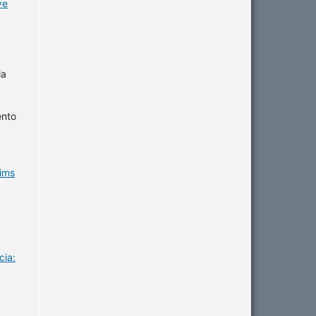
ve
la
ento
tims
cia: