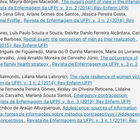
 Silva, Mayra Borges Macedo6,
The nurse’s point of view in the intensi
ista de Enfermagem da UFPI: v. 3 n. 2 (2014): Rev Enferm UFPI
 Sena Silva, Ariane Gomes dos Santos, Jéssica Pereira Costa,
onal Profile
,
Revista de Enfermagem da UFPI: v. 3 n. 2 (2014): Rev
res, Luís Paulo Souza e Souza, Deivite Danilo Ferreira Alcântara, Car
ade Barbosa,
Rectal exam: the perception of men as their realization
,
(2015): Rev Enferm UFPI
drigues de Figueiredo, Maria do Ó Cunha Marreiros, Maria do Livram
arvalho, José Arnaldo Moreira de Carvalho Júnio,
The occurrence of
e family health strategy
,
Revista de Enfermagem da UFPI: v. 3 n. 2
Raimondo, Liliana Maria Labronici,
The route resilience of women vic
 da UFPI: v. 3 n. 2 (2014): Rev Enferm UFPI
a Fernanda Pereira Gomes, Kesley de Oliveira Reticena, Lislaine
ntos Carvalho, Mariana Souza Santos,
Emergency contraception:
ista de Enfermagem da UFPI: v. 8 n. 3 (2019): Rev Enferm UFPI
achêco de Araújo Albuquerque,
Adolescence: sources of information
a: fontes de informações sobre métodos contraceptivos / Adolescen
iconceptivos
,
Revista de Enfermagem da UFPI: v. 3 n. 1 (2014): Rev