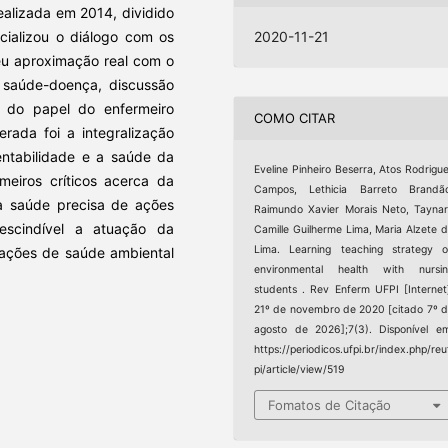
realizada em 2014, dividido
cializou o diálogo com os
2020-11-21
eu aproximação real com o
 saúde-doença, discussão
ão do papel do enfermeiro
COMO CITAR
rada foi a integralização
entabilidade e a saúde da
Eveline Pinheiro Beserra, Atos Rodrigu
eiros críticos acerca da
Campos, Lethicia Barreto Brandão
 a saúde precisa de ações
Raimundo Xavier Morais Neto, Tayna
rescindível a atuação da
Camille Guilherme Lima, Maria Alzete 
Lima. Learning teaching strategy 
ções de saúde ambiental
environmental health with nursin
students . Rev Enferm UFPI [Internet
21º de novembro de 2020 [citado 7º 
agosto de 2026];7(3). Disponível e
https://periodicos.ufpi.br/index.php/reu
pi/article/view/519
Fomatos de Citação