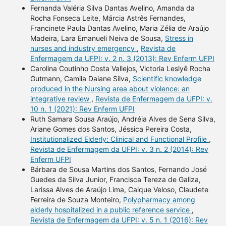
Fernanda Valéria Silva Dantas Avelino, Amanda da
Rocha Fonseca Leite, Márcia Astrês Fernandes,
Francinete Paula Dantas Avelino, Maria Zélia de Araújo
Madeira, Lara Emanueli Neiva de Sousa,
Stress in
nurses and industry emergency
,
Revista de
Enfermagem da UFPI: v. 2 n. 3 (2013): Rev Enferm UFPI
Carolina Coutinho Costa Vallejos, Victoria Leslyê Rocha
Gutmann, Camila Daiane Silva,
Scientific knowledge
produced in the Nursing area about violence: an
integrative review
,
Revista de Enfermagem da UFPI: v.
10 n. 1 (2021): Rev Enferm UFPI
Ruth Samara Sousa Araújo, Andréia Alves de Sena Silva,
Ariane Gomes dos Santos, Jéssica Pereira Costa,
Institutionalized Elderly: Clinical and Functional Profile
,
Revista de Enfermagem da UFPI: v. 3 n. 2 (2014): Rev
Enferm UFPI
Bárbara de Sousa Martins dos Santos, Fernando José
Guedes da Silva Junior, Francisca Tereza de Galiza,
Larissa Alves de Araújo Lima, Caique Veloso, Claudete
Ferreira de Souza Monteiro,
Polypharmacy among
elderly hospitalized in a public reference service
,
Revista de Enfermagem da UFPI: v. 5 n. 1 (2016): Rev