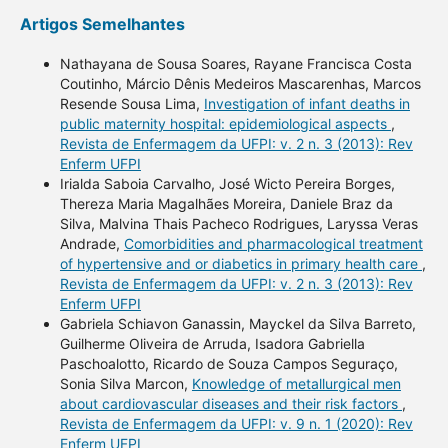
Artigos Semelhantes
Nathayana de Sousa Soares, Rayane Francisca Costa
Coutinho, Márcio Dênis Medeiros Mascarenhas, Marcos
Resende Sousa Lima,
Investigation of infant deaths in
public maternity hospital: epidemiological aspects
,
Revista de Enfermagem da UFPI: v. 2 n. 3 (2013): Rev
Enferm UFPI
Irialda Saboia Carvalho, José Wicto Pereira Borges,
Thereza Maria Magalhães Moreira, Daniele Braz da
Silva, Malvina Thais Pacheco Rodrigues, Laryssa Veras
Andrade,
Comorbidities and pharmacological treatment
of hypertensive and or diabetics in primary health care
,
Revista de Enfermagem da UFPI: v. 2 n. 3 (2013): Rev
Enferm UFPI
Gabriela Schiavon Ganassin, Mayckel da Silva Barreto,
Guilherme Oliveira de Arruda, Isadora Gabriella
Paschoalotto, Ricardo de Souza Campos Seguraço,
Sonia Silva Marcon,
Knowledge of metallurgical men
about cardiovascular diseases and their risk factors
,
Revista de Enfermagem da UFPI: v. 9 n. 1 (2020): Rev
Enferm UFPI