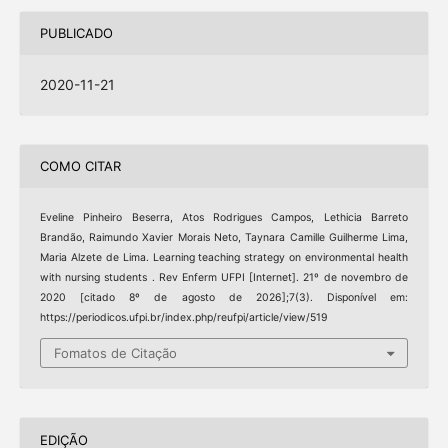
PUBLICADO
2020-11-21
COMO CITAR
Eveline Pinheiro Beserra, Atos Rodrigues Campos, Lethicia Barreto
Brandão, Raimundo Xavier Morais Neto, Taynara Camille Guilherme Lima,
Maria Alzete de Lima. Learning teaching strategy on environmental health
with nursing students . Rev Enferm UFPI [Internet]. 21º de novembro de
2020 [citado 8º de agosto de 2026];7(3). Disponível em:
https://periodicos.ufpi.br/index.php/reufpi/article/view/519
Fomatos de Citação
EDIÇÃO