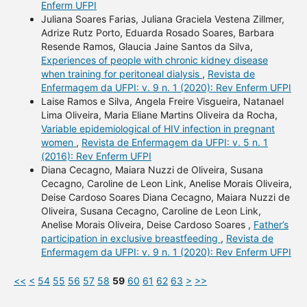
Enferm UFPI
Juliana Soares Farias, Juliana Graciela Vestena Zillmer,
Adrize Rutz Porto, Eduarda Rosado Soares, Barbara
Resende Ramos, Glaucia Jaine Santos da Silva,
Experiences of people with chronic kidney disease
when training for peritoneal dialysis
,
Revista de
Enfermagem da UFPI: v. 9 n. 1 (2020): Rev Enferm UFPI
Laise Ramos e Silva, Angela Freire Visgueira, Natanael
Lima Oliveira, Maria Eliane Martins Oliveira da Rocha,
Variable epidemiological of HIV infection in pregnant
women
,
Revista de Enfermagem da UFPI: v. 5 n. 1
(2016): Rev Enferm UFPI
Diana Cecagno, Maiara Nuzzi de Oliveira, Susana
Cecagno, Caroline de Leon Link, Anelise Morais Oliveira,
Deise Cardoso Soares Diana Cecagno, Maiara Nuzzi de
Oliveira, Susana Cecagno, Caroline de Leon Link,
Anelise Morais Oliveira, Deise Cardoso Soares ,
Father’s
participation in exclusive breastfeeding
,
Revista de
Enfermagem da UFPI: v. 9 n. 1 (2020): Rev Enferm UFPI
<<
<
54
55
56
57
58
59
60
61
62
63
>
>>