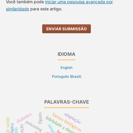
Você também pode
iniciar uma pesquisa avançada por
similaridade
para este artigo.
ENVIAR SUBMISSÃO
IDIOMA
English
Português (Brasil)
PALAVRAS-CHAVE
adaptação
diabettes
fatores biológicos
fígado
fidelidade a diretrizes
poisoning
reação