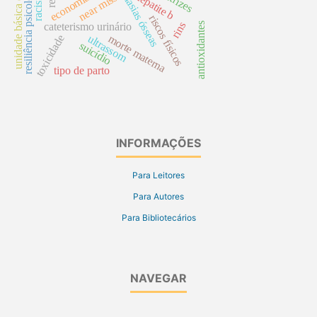
unidade básica de saúde
neoplasias ósseas
resiliência psicológica
racismo
hepatite b
economia
near miss
riscos físicos
rins
antioxidantes
cateterismo urinário
morte materna
toxicidade
ultrassom
suicídio
tipo de parto
INFORMAÇÕES
Para Leitores
Para Autores
Para Bibliotecários
NAVEGAR