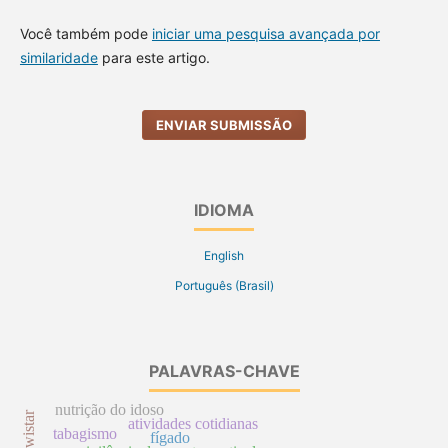
Você também pode
iniciar uma pesquisa avançada por
similaridade
para este artigo.
ENVIAR SUBMISSÃO
IDIOMA
English
Português (Brasil)
PALAVRAS-CHAVE
nutrição do idoso
ratos wistar
atividades cotidianas
tabagismo
fígado