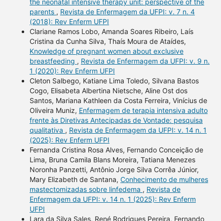
the neonatal intensive therapy unit: perspective of the
parents
,
Revista de Enfermagem da UFPI: v. 7 n. 4
(2018): Rev Enferm UFPI
Clariane Ramos Lobo, Amanda Soares Ribeiro, Laís
Cristina da Cunha Silva, Thaís Moura de Ataídes,
Knowledge of pregnant women about exclusive
breastfeeding
,
Revista de Enfermagem da UFPI: v. 9 n.
1 (2020): Rev Enferm UFPI
Cleton Salbego, Katiane Lima Toledo, Silvana Bastos
Cogo, Elisabeta Albertina Nietsche, Aline Ost dos
Santos, Mariana Kathleen da Costa Ferreira, Vinícius de
Oliveira Muniz,
Enfermagem de terapia intensiva adulto
frente às Diretivas Antecipadas de Vontade: pesquisa
qualitativa
,
Revista de Enfermagem da UFPI: v. 14 n. 1
(2025): Rev Enferm UFPI
Fernanda Cristina Rosa Alves, Fernando Conceição de
Lima, Bruna Camila Blans Moreira, Tatiana Menezes
Noronha Panzetti, Antônio Jorge Silva Corrêa Júnior,
Mary Elizabeth de Santana,
Conhecimento de mulheres
mastectomizadas sobre linfedema
,
Revista de
Enfermagem da UFPI: v. 14 n. 1 (2025): Rev Enferm
UFPI
Lara da Silva Sales, René Rodrigues Pereira, Fernando