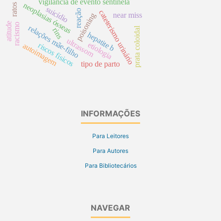
vigilância de evento sentinela
neoplasias ósseas
suicídio
reação
cateterismo urinário
near miss
poisoning
atitude
racismo
relações mãe-filho
prata coloidal
rins
hepatite b
ultrassom
etiologia
riscos físicos
autoimagem
tipo de parto
INFORMAÇÕES
Para Leitores
Para Autores
Para Bibliotecários
NAVEGAR