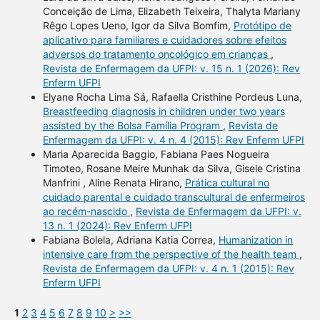
Conceição de Lima, Elizabeth Teixeira, Thalyta Mariany
Rêgo Lopes Ueno, Igor da Silva Bomfim,
Protótipo de
aplicativo para familiares e cuidadores sobre efeitos
adversos do tratamento oncológico em crianças
,
Revista de Enfermagem da UFPI: v. 15 n. 1 (2026): Rev
Enferm UFPI
Elyane Rocha Lima Sá, Rafaella Cristhine Pordeus Luna,
Breastfeeding diagnosis in children under two years
assisted by the Bolsa Família Program
,
Revista de
Enfermagem da UFPI: v. 4 n. 4 (2015): Rev Enferm UFPI
Maria Aparecida Baggio, Fabiana Paes Nogueira
Timoteo, Rosane Meire Munhak da Silva, Gisele Cristina
Manfrini , Aline Renata Hirano,
Prática cultural no
cuidado parental e cuidado transcultural de enfermeiros
ao recém-nascido
,
Revista de Enfermagem da UFPI: v.
13 n. 1 (2024): Rev Enferm UFPI
Fabiana Bolela, Adriana Katia Correa,
Humanization in
intensive care from the perspective of the health team
,
Revista de Enfermagem da UFPI: v. 4 n. 1 (2015): Rev
Enferm UFPI
1
2
3
4
5
6
7
8
9
10
>
>>