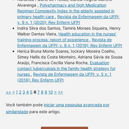
Alvarenga ,
Polypharmacy and high Medication
Regimen Complexity Index in the elderly assisted in
primary health care
,
Revista de Enfermagem da UFPI:
v. 9 n. 1 (2020): Rev Enferm UFPI
Indira Silva dos Santos, Tamiris Moraes Siqueira, Henry
Walber Dantas Vieira,
Health education in the nurses'
training process: report of experience
,
Revista de
Enfermagem da UFPI: v. 8 n. 1 (2019): Rev Enferm UFPI
Herica Bruna Monte Soares, Iockary Moreira Coelho,
Simey Hallis da Costa Monteiro, Adriana Sávia de Sousa
Araújo, Francisca Cecília Viana Rocha,
Evaluation
contact tuberculosis in the family health strategy for
nurses
,
Revista de Enfermagem da UFPI: v. 5 n. 1
(2016): Rev Enferm UFPI
<<
<
1
2
3
4
5
6
7
8
9
10
>
>>
Você também pode
iniciar uma pesquisa avançada por
similaridade
para este artigo.