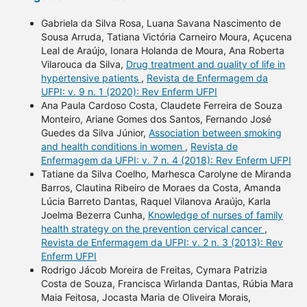
Gabriela da Silva Rosa, Luana Savana Nascimento de
Sousa Arruda, Tatiana Victória Carneiro Moura, Açucena
Leal de Araújo, Ionara Holanda de Moura, Ana Roberta
Vilarouca da Silva,
Drug treatment and quality of life in
hypertensive patients
,
Revista de Enfermagem da
UFPI: v. 9 n. 1 (2020): Rev Enferm UFPI
Ana Paula Cardoso Costa, Claudete Ferreira de Souza
Monteiro, Ariane Gomes dos Santos, Fernando José
Guedes da Silva Júnior,
Association between smoking
and health conditions in women
,
Revista de
Enfermagem da UFPI: v. 7 n. 4 (2018): Rev Enferm UFPI
Tatiane da Silva Coelho, Marhesca Carolyne de Miranda
Barros, Clautina Ribeiro de Moraes da Costa, Amanda
Lúcia Barreto Dantas, Raquel Vilanova Araújo, Karla
Joelma Bezerra Cunha,
Knowledge of nurses of family
health strategy on the prevention cervical cancer
,
Revista de Enfermagem da UFPI: v. 2 n. 3 (2013): Rev
Enferm UFPI
Rodrigo Jácob Moreira de Freitas, Cymara Patrizia
Costa de Souza, Francisca Wirlanda Dantas, Rúbia Mara
Maia Feitosa, Jocasta Maria de Oliveira Morais,