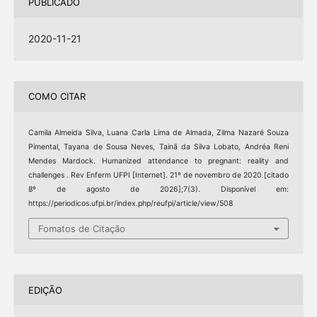
PUBLICADO
2020-11-21
COMO CITAR
Camila Almeida Silva, Luana Carla Lima de Almada, Zilma Nazaré Souza
Pimental, Tayana de Sousa Neves, Tainã da Silva Lobato, Andréa Reni
Mendes Mardock. Humanized attendance to pregnant: reality and
challenges . Rev Enferm UFPI [Internet]. 21º de novembro de 2020 [citado
8º de agosto de 2026];7(3). Disponível em:
https://periodicos.ufpi.br/index.php/reufpi/article/view/508
Fomatos de Citação
EDIÇÃO