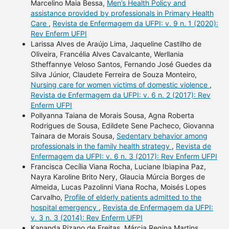
Marcelino Maia Bessa,
Men’s Health Policy and
assistance provided by professionals in Primary Health
Care
,
Revista de Enfermagem da UFPI: v. 9 n. 1 (2020):
Rev Enferm UFPI
Larissa Alves de Araújo Lima, Jaqueline Castilho de
Oliveira, Francélia Alves Cavalcante, Werllania
Stheffannye Veloso Santos, Fernando José Guedes da
Silva Júnior, Claudete Ferreira de Souza Monteiro,
Nursing care for women victims of domestic violence
,
Revista de Enfermagem da UFPI: v. 6 n. 2 (2017): Rev
Enferm UFPI
Pollyanna Taiana de Morais Sousa, Agna Roberta
Rodrigues de Sousa, Edildete Sene Pacheco, Giovanna
Tainara de Morais Sousa,
Sedentary behavior among
professionals in the family health strategy
,
Revista de
Enfermagem da UFPI: v. 6 n. 3 (2017): Rev Enferm UFPI
Francisca Cecília Viana Rocha, Luciane Ibiapina Paz,
Nayra Karoline Brito Nery, Glaucia Múrcia Borges de
Almeida, Lucas Pazolinni Viana Rocha, Moisés Lopes
Carvalho,
Profile of elderly patients admitted to the
hospital emergency
,
Revista de Enfermagem da UFPI:
v. 3 n. 3 (2014): Rev Enferm UFPI
Kananda Pizano de Freitas, Márcia Regina Martins