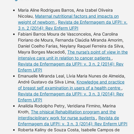
Maria Aline Rodrigues Barros, Ana Izabel Oliveira
Nicolau,
Maternal nutritional factors and impacts on
weight of newborn
,
Revista de Enfermagem da UFPI: v.
3 n. 2 (2014): Rev Enferm UFPI
Fabiani Barros Moura de Vasconcelos, Ana Carolina
Floriano de Moura, Fernanda Claúdia Miranda Amorim,
Daniel Coelho Farias, Neylany Raquel Ferreira da Silva,
Mayra Borges Macedo6,
The nurse’s point of view in the
intensive care unit in relation to cancer patients
,
Revista de Enfermagem da UFPI: v. 3 n. 2 (2014): Rev
Enferm UFPI
Emanuelle Miranda Leal, Lívia Maria Nunes de Almeida,
André Gustavo da Silva Lima,
Knowledge and practice
of breast self examination in users of a health centre
,
Revista de Enfermagem da UFPI: v. 3 n. 3 (2014): Rev
Enferm UFPI
Analídia Rodolpho Petry, Veridiana Firmino, Marina
Kroth,
The phisical Rehabilitation program and the
interdisciplinary work for nurse sudents
,
Revista de
Enfermagem da UFPI: v. 3 n. 3 (2014): Rev Enferm UFPI
Roberta Kaliny de Souza Costa, Isabelle Campos de