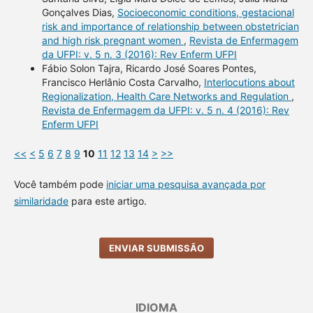
Gonçalves Dias,
Socioeconomic conditions, gestacional
risk and importance of relationship between obstetrician
and high risk pregnant women
,
Revista de Enfermagem
da UFPI: v. 5 n. 3 (2016): Rev Enferm UFPI
Fábio Solon Tajra, Ricardo José Soares Pontes,
Francisco Herlânio Costa Carvalho,
Interlocutions about
Regionalization, Health Care Networks and Regulation
,
Revista de Enfermagem da UFPI: v. 5 n. 4 (2016): Rev
Enferm UFPI
<<
<
5
6
7
8
9
10
11
12
13
14
>
>>
Você também pode
iniciar uma pesquisa avançada por
similaridade
para este artigo.
ENVIAR SUBMISSÃO
IDIOMA