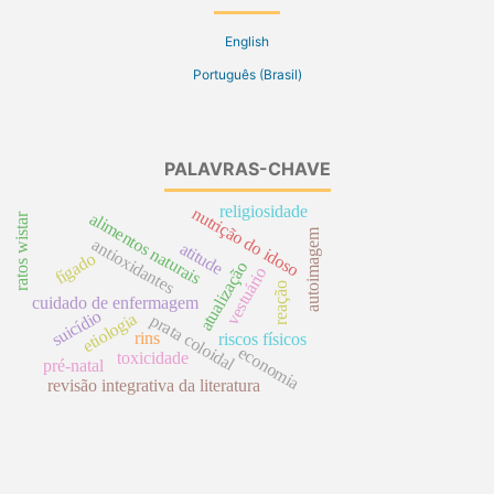
English
Português (Brasil)
PALAVRAS-CHAVE
religiosidade
nutrição do idoso
alimentos naturais
ratos wistar
autoimagem
antioxidantes
atitude
fígado
atualização
vestuário
reação
cuidado de enfermagem
suicídio
etiologia
prata coloidal
rins
riscos físicos
economia
toxicidade
pré-natal
revisão integrativa da literatura