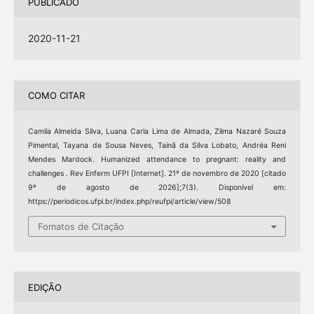
PUBLICADO
2020-11-21
COMO CITAR
Camila Almeida Silva, Luana Carla Lima de Almada, Zilma Nazaré Souza
Pimental, Tayana de Sousa Neves, Tainã da Silva Lobato, Andréa Reni
Mendes Mardock. Humanized attendance to pregnant: reality and
challenges . Rev Enferm UFPI [Internet]. 21º de novembro de 2020 [citado
9º de agosto de 2026];7(3). Disponível em:
https://periodicos.ufpi.br/index.php/reufpi/article/view/508
Fomatos de Citação
EDIÇÃO