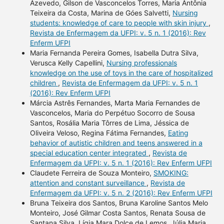
Azevedo, Gilson de Vasconcelos Torres, Maria Antônia
Teixeira da Costa, Marina de Góes Salvetti,
Nursing
students: knowledge of care to people with skin injury
,
Revista de Enfermagem da UFPI: v. 5 n. 1 (2016): Rev
Enferm UFPI
Maria Fernanda Pereira Gomes, Isabella Dutra Silva,
Verusca Kelly Capellini,
Nursing professionals
knowledge on the use of toys in the care of hospitalized
children
,
Revista de Enfermagem da UFPI: v. 5 n. 1
(2016): Rev Enferm UFPI
Márcia Astrês Fernandes, Marta Maria Fernandes de
Vasconcelos, Maria do Perpétuo Socorro de Sousa
Santos, Rosália Maria Tôrres de Lima, Jéssica de
Oliveira Veloso, Regina Fátima Fernandes,
Eating
behavior of autistic children and teens answered in a
special education center integrated
,
Revista de
Enfermagem da UFPI: v. 5 n. 1 (2016): Rev Enferm UFPI
Claudete Ferreira de Souza Monteiro,
SMOKING:
attention and constant surveillance
,
Revista de
Enfermagem da UFPI: v. 5 n. 2 (2016): Rev Enferm UFPI
Bruna Teixeira dos Santos, Bruna Karoline Santos Melo
Monteiro, José Gilmar Costa Santos, Renata Sousa de
Santana Silva, Lígia Mara Dolce de Lemos, Júlia Maria