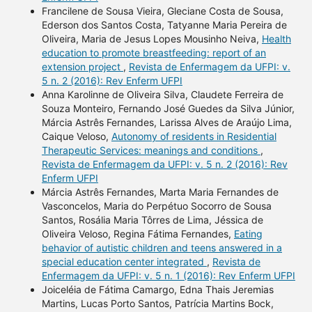
Francilene de Sousa Vieira, Gleciane Costa de Sousa,
Ederson dos Santos Costa, Tatyanne Maria Pereira de
Oliveira, Maria de Jesus Lopes Mousinho Neiva,
Health
education to promote breastfeeding: report of an
extension project
,
Revista de Enfermagem da UFPI: v.
5 n. 2 (2016): Rev Enferm UFPI
Anna Karolinne de Oliveira Silva, Claudete Ferreira de
Souza Monteiro, Fernando José Guedes da Silva Júnior,
Márcia Astrês Fernandes, Larissa Alves de Araújo Lima,
Caique Veloso,
Autonomy of residents in Residential
Therapeutic Services: meanings and conditions
,
Revista de Enfermagem da UFPI: v. 5 n. 2 (2016): Rev
Enferm UFPI
Márcia Astrês Fernandes, Marta Maria Fernandes de
Vasconcelos, Maria do Perpétuo Socorro de Sousa
Santos, Rosália Maria Tôrres de Lima, Jéssica de
Oliveira Veloso, Regina Fátima Fernandes,
Eating
behavior of autistic children and teens answered in a
special education center integrated
,
Revista de
Enfermagem da UFPI: v. 5 n. 1 (2016): Rev Enferm UFPI
Joiceléia de Fátima Camargo, Edna Thais Jeremias
Martins, Lucas Porto Santos, Patrícia Martins Bock,