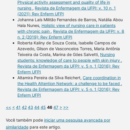
Physical activity assessment and quality of life in
nursing
,
Revista de Enfermagem da UFPI: v. 10 n. 1
(2021): Rev Enferm UFPI
Johanna Laís Militão Fernandes de Barros, Natália Abou
Hala Nunes,
Holistic view of nursing care in patients
with chronic pain
,
Revista de Enfermagem da UFPI: v. 8
n. 2 (2019): Rev Enferm UFPI
Roberta Kaliny de Souza Costa, Isabelle Campos de
Azevedo, Gilson de Vasconcelos Torres, Maria Antônia
Teixeira da Costa, Marina de Góes Salvetti,
Nursing
students: knowledge of care to people with skin injury
,
Revista de Enfermagem da UFPI: v. 5 n. 1 (2016): Rev
Enferm UFPI
Altamira Pereira da Silva Reichert,
Care coordination in
the Health Attention Network: a challenge to be faced
,
Revista de Enfermagem da UFPI: v. 5 n. 1 (2016): Rev
Enferm UFPI
<<
<
41
42
43
44
45
46
47
>
>>
Você também pode
iniciar uma pesquisa avançada por
similaridade
para este artigo.