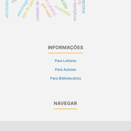
neoplasias ósseas
prata coloidal
toxicidade
suicídio
autoimagem
tipo de parto
pré-natal
economia
INFORMAÇÕES
Para Leitores
Para Autores
Para Bibliotecários
NAVEGAR