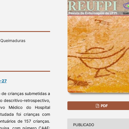
 Queimaduras
3-27
co de crianças submetidas a
o descritivo-retrospectivo,
PDF
uivo Médico do Hospital
studada foi crianças com
ntuários de 157 crianças.
PUBLICADO
quisa, com número CAAE: