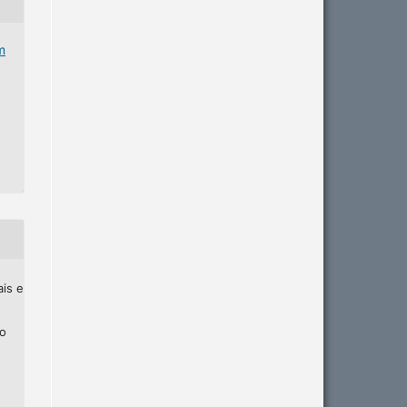
m
ais e
ho