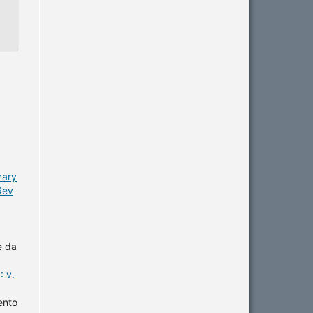
nary
Rev
e da
 v.
ento