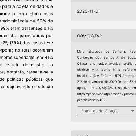
o para a coleta de dados e
2020-11-21
tados:
a faixa etária mais
 predominância de 59% do
; 99% eram paraenses e 1%
reram de queimaduras por
COMO CITAR
 2º; (79%) dos casos teve
poral; no total ocorreram
Mary Elisabeth de Santana, Fabi
embros superiores; em 41%
Conceição dos Santos A de Souza
Clinical and epidemiological profile 
o estudo demonstrou a
children with burns in a referen
s, portanto, ressalta-se a
hospital . Rev Enferm UFPI [Internet
e políticas públicas que
21º de novembro de 2020 [citado 6º 
ca, objetivando o redução
agosto de 2026];7(2). Disponível e
https://periodicos.ufpi.br/index.php/reu
pi/article/view/495
Fomatos de Citação