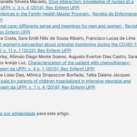
anielle Silveira Macedo,
Drug interaction: knowledge of nurses at a
FPI: v. 3 n. 4 (2014): Rev Enferm UFPI
riences in the Family Health Master Program
,
Revista de Enfermag
PI
rmal care: differents sense and meanings for men and women
,
Revis
Rev Enferm UFPI
da Costa, Sara Emilli Félix de Sousa Ribeiro, Francisco Lucas de Lima
t women's perception about prenatal monitoring during the COVID-
 v. 11 n. 1 (2022): Rev Enferm UFPI
erley, Rômulo Diego Monte Soares, Augusto Everton Dias Castro, Sar
os Araújo Luz,
Characterization of the patient with chemotherapy-
gem da UFPI: v. 4 n. 1 (2015): Rev Enferm UFPI
le Loise Dias, Mônica Strapazzon Bonfada, Talita Daiana Jacques
 paid by parents of children hospitalized in intensive neonatal and
gem da UFPI: v. 7 n. 4 (2018): Rev Enferm UFPI
a por similaridade
para este artigo.