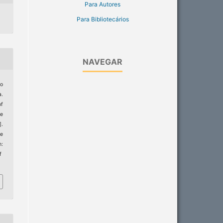
Para Autores
Para Bibliotecários
NAVEGAR
o
.
of
ce
].
de
m:
f