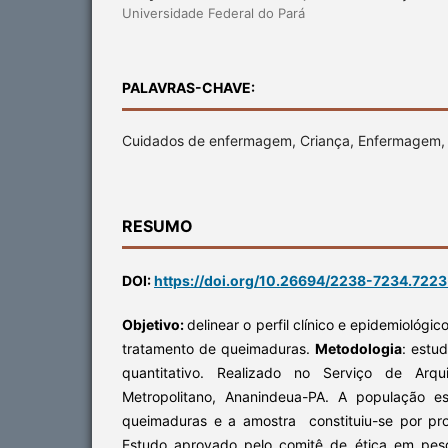
Universidade Federal do Pará
PALAVRAS-CHAVE:
Cuidados de enfermagem, Criança, Enfermagem,
RESUMO
DOI:
https://doi.org/10.26694/2238-7234.722
Objetivo:
delinear o perfil clínico e epidemiológi
tratamento de queimaduras.
Metodologia
: estud
quantitativo. Realizado no Serviço de Arq
Metropolitano, Ananindeua-PA. A população e
queimaduras e a amostra constituiu-se por pro
Estudo aprovado pelo comitê de ética em pes