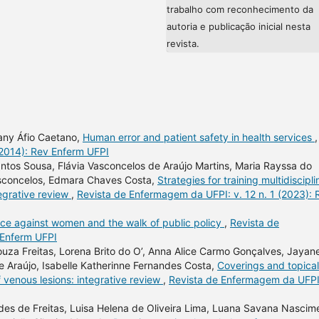
trabalho com reconhecimento da
autoria e publicação inicial nesta
revista.
lany Áfio Caetano,
Human error and patient safety in health services
,
(2014): Rev Enferm UFPI
Santos Sousa, Flávia Vasconcelos de Araújo Martins, Maria Rayssa do
asconcelos, Edmara Chaves Costa,
Strategies for training multidiscipli
tegrative review
,
Revista de Enfermagem da UFPI: v. 12 n. 1 (2023): 
nce against women and the walk of public policy
,
Revista de
 Enferm UFPI
uza Freitas, Lorena Brito do O’, Anna Alice Carmo Gonçalves, Jayan
 e Araújo, Isabelle Katherinne Fernandes Costa,
Coverings and topical
f venous lesions: integrative review
,
Revista de Enfermagem da UFPI:
ndes de Freitas, Luisa Helena de Oliveira Lima, Luana Savana Nascim