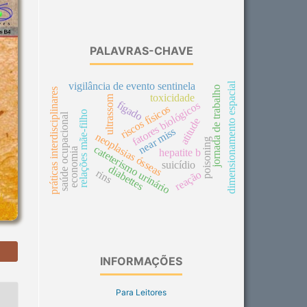
PALAVRAS-CHAVE
dimensionamento espacial
vigilância de evento sentinela
jornada de trabalho
práticas interdisciplinares
toxicidade
ultrassom
fígado
fatores biológicos
riscos físicos
relações mãe-filho
saúde ocupacional
atitude
near miss
neoplasias ósseas
poisoning
cateterismo urinário
economia
hepatite b
suicídio
diabettes
rins
reação
INFORMAÇÕES
Para Leitores