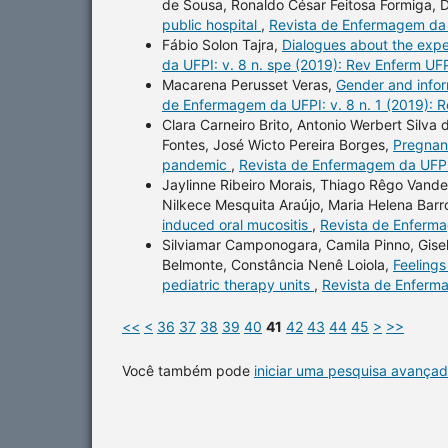
de Sousa, Ronaldo César Feitosa Formiga, D
public hospital
,
Revista de Enfermagem da U
Fábio Solon Tajra,
Dialogues about the expe
da UFPI: v. 8 n. spe (2019): Rev Enferm UF
Macarena Perusset Veras,
Gender and info
de Enfermagem da UFPI: v. 8 n. 1 (2019): 
Clara Carneiro Brito, Antonio Werbert Silva 
Fontes, José Wicto Pereira Borges,
Pregnan
pandemic
,
Revista de Enfermagem da UFPI:
Jaylinne Ribeiro Morais, Thiago Rêgo Vand
Nilkece Mesquita Araújo, Maria Helena Barr
induced oral mucositis
,
Revista de Enferma
Silviamar Camponogara, Camila Pinno, Gise
Belmonte, Constância Nenê Loiola,
Feelings
pediatric therapy units
,
Revista de Enferma
<<
<
36
37
38
39
40
41
42
43
44
45
>
>>
Você também pode
iniciar uma pesquisa avançad