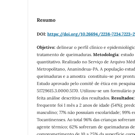
Resumo
DOI:
https://doi.org/10.26694/2238-7234.7223-2
Objetivo:
delinear o perfil clínico e epidemiológi
tratamento de queimaduras.
Metodologia
: estudo
quantitativo. Realizado no Serviço de Arquivo Méd
Metropolitano, Ananindeua-PA. A população estud
queimaduras e a amostra constituiu-se por prontuá
Estudo aprovado pelo comitê de ética em pesqui
51729615.3.0000.5170. Utilizou-se um formulário p
feita análise descritiva dos resultados.
Resultados
frequente foi 1 mês a 2 anos de idade (54%); pre
masculino; 77% não possuíam escolaridade; 99% 
Tocantinenses. Ao total 96% das crianças sofrera
agente térmico; 62% sofreram de queimaduras de 2
comprometimento de 10 a 25% da superfície corpo