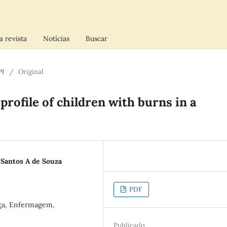
a revista
Notícias
Buscar
PI
/
Original
profile of children with burns in a
 Santos A de Souza
PDF
ça, Enfermagem,
Publicado