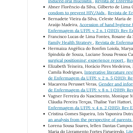
induced oral mucositis
,
Revista de Enfermag
Abner Florêncio da Silva, Gilberto de Lima
condom to prevent HIV/Aids
,
Revista de E
Bernadete Vieira da Silva, Celeste Maria d
Araújo Madeira,
Accession of hand hygiene f
Enfermagem da UFPI: v. 2 n. 1 (2013): Rev 
Francisco Lucas de Lima Fontes, Rosane da 
Family Health Strategy
,
Revista de Enferma
Hermaiza Angélica do Bonfim Loiola, Mary
Spindola de Souza, Luciane Sousa Pessoa Ca
surgical positioning: experience report
,
Rev
Elizabeth Teixeira, Horácio Pires Medeiros
Camila Rodrigues,
Integrative literature r
de Enfermagem da UFPI: v. 2 n. 5 (2013): 
Macarena Perusset Veras,
Gender and infor
de Enfermagem da UFPI: v. 8 n. 1 (2019): R
Vagner Ferreira do Nascimento, Monique Ma
Cláudia Pereira Terças, Thalise Yuri Hattori
Enfermagem da UFPI: v. 4 n. 2 (2015): Rev
Cristina Gomes Siqueira, Izis Yaponira Dutr
an analysis from the perspective of parents
Lorena Sousa Soares, lellen Dantas Campos V
Maria do Livramento Fortes Figueiredo,
Lit