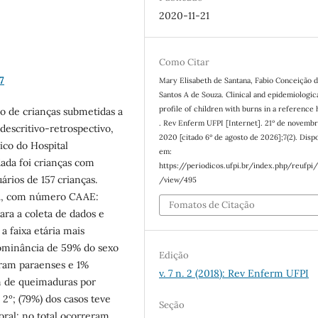
2020-11-21
Como Citar
7
Mary Elisabeth de Santana, Fabio Conceição 
Santos A de Souza. Clinical and epidemiologic
profile of children with burns in a reference 
co de crianças submetidas a
. Rev Enferm UFPI [Internet]. 21º de novemb
 descritivo-retrospectivo,
2020 [citado 6º de agosto de 2026];7(2). Disp
ico do Hospital
em:
ada foi crianças com
https://periodicos.ufpi.br/index.php/reufpi/
rios de 157 crianças.
/view/495
sa, com número CAAE:
Fomatos de Citação
ara a coleta de dados e
:
a faixa etária mais
dominância de 59% do sexo
Edição
eram paraenses e 1%
v. 7 n. 2 (2018): Rev Enferm UFPI
m de queimaduras por
º; (79%) dos casos teve
Seção
ral; no total ocorreram