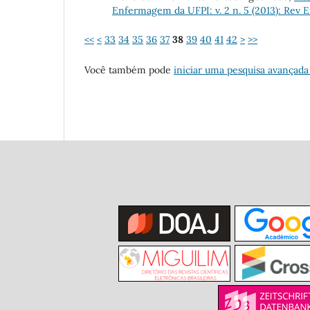
Enfermagem da UFPI: v. 2 n. 5 (2013): Rev
<<
<
33
34
35
36
37
38
39
40
41
42
>
>>
Você também pode
iniciar uma pesquisa avançada