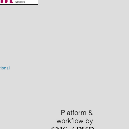
ional