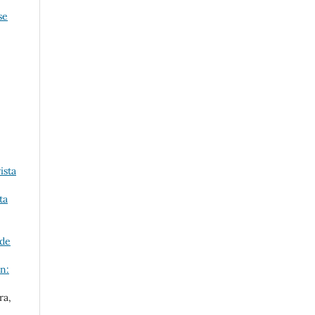
se
ista
ta
 de
n:
ra,