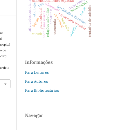
riscos físicos
atividades cotidianas
dimensionamento espacial
autoimagem
rins
ultrassom
etiologia
fidelidade a diretrizes
tentativa de suicídio
reação
prata coloidal
relações mãe-filho
hepatite b
neoplasias ósseas
cateterismo urinário
poisoning
fígado
near miss
economia
suicídio
dos
atitude
al
hospital
ro de
onível
Informações
article
Para Leitores
Para Autores
Para Bibliotecários
Navegar