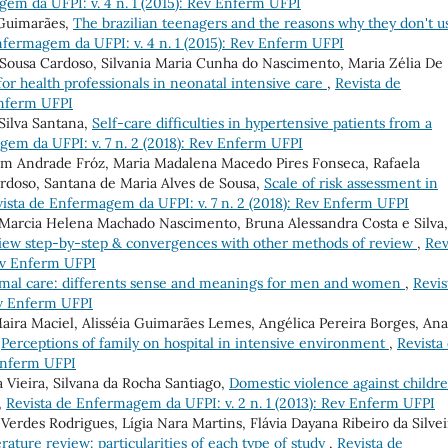
em da UFPI: v. 4 n. 1 (2015): Rev Enferm UFPI
 Guimarães,
The brazilian teenagers and the reasons why they don't u
nfermagem da UFPI: v. 4 n. 1 (2015): Rev Enferm UFPI
e Sousa Cardoso, Silvania Maria Cunha do Nascimento, Maria Zélia De
or health professionals in neonatal intensive care
,
Revista de
Enferm UFPI
Silva Santana,
Self-care difficulties in hypertensive patients from a
gem da UFPI: v. 7 n. 2 (2018): Rev Enferm UFPI
am Andrade Fróz, Maria Madalena Macedo Pires Fonseca, Rafaela
rdoso, Santana de Maria Alves de Sousa,
Scale of risk assessment in
ista de Enfermagem da UFPI: v. 7 n. 2 (2018): Rev Enferm UFPI
, Marcia Helena Machado Nascimento, Bruna Alessandra Costa e Silva,
eview step-by-step & convergences with other methods of review
,
Rev
Rev Enferm UFPI
mal care: differents sense and meanings for men and women
,
Revis
ev Enferm UFPI
ira Maciel, Alisséia Guimarães Lemes, Angélica Pereira Borges, Ana
,
Perceptions of family on hospital in intensive environment
,
Revista
 Enferm UFPI
a Vieira, Silvana da Rocha Santiago,
Domestic violence against childre
,
Revista de Enfermagem da UFPI: v. 2 n. 1 (2013): Rev Enferm UFPI
erdes Rodrigues, Lígia Nara Martins, Flávia Dayana Ribeiro da Silvei
erature review: particularities of each type of study
,
Revista de