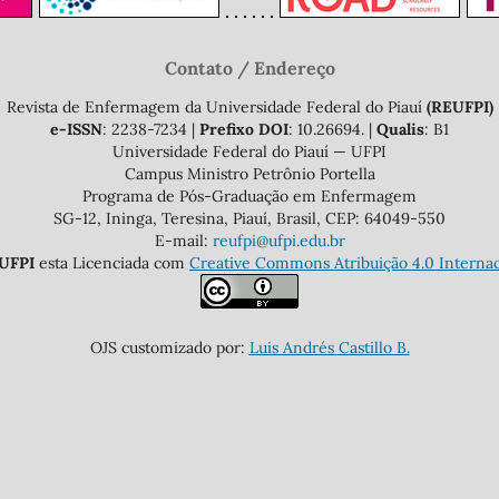
Contato / Endereço
Revista de Enfermagem da Universidade Federal do Piauí
(REUFPI)
e-ISSN
: 2238-7234 |
Prefixo DOI
: 10.26694. |
Qualis
: B1
Universidade Federal do Piauí — UFPI
Campus Ministro Petrônio Portella
Programa de Pós-Graduação em Enfermagem
SG-12, Ininga, Teresina, Piauí, Brasil, CEP: 64049-550
E-mail:
reufpi@ufpi.edu.br
UFPI
esta Licenciada com
Creative Commons Atribuição 4.0 Internac
OJS customizado por:
Luis Andrés Castillo B.