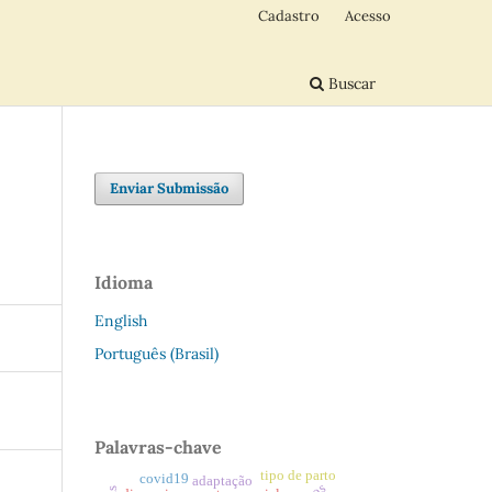
Cadastro
Acesso
Buscar
Enviar Submissão
Idioma
English
Português (Brasil)
Palavras-chave
tipo de parto
covid19
adaptação