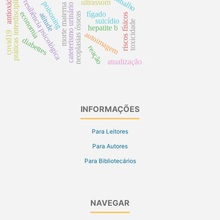
antioxidantes
práticas interdisciplinares
ultrassom
resiliência psicológica
poisoning
morte materna
cateterismo urinário
economia
fígado
neoplasias ósseas
atitude
riscos físicos
suicídio
toxicidade
hepatite b
covid19
autoimagem
diabettes
reação
atualização
INFORMAÇÕES
Para Leitores
Para Autores
Para Bibliotecários
NAVEGAR