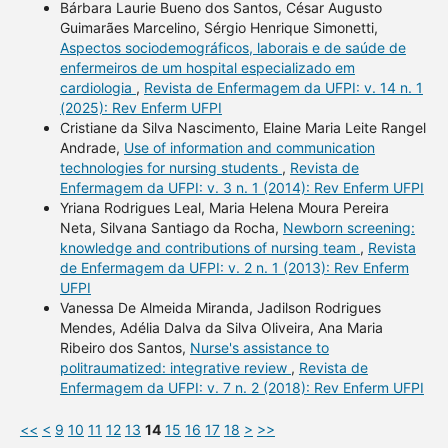
Bárbara Laurie Bueno dos Santos, César Augusto
Guimarães Marcelino, Sérgio Henrique Simonetti,
Aspectos sociodemográficos, laborais e de saúde de
enfermeiros de um hospital especializado em
cardiologia
,
Revista de Enfermagem da UFPI: v. 14 n. 1
(2025): Rev Enferm UFPI
Cristiane da Silva Nascimento, Elaine Maria Leite Rangel
Andrade,
Use of information and communication
technologies for nursing students
,
Revista de
Enfermagem da UFPI: v. 3 n. 1 (2014): Rev Enferm UFPI
Yriana Rodrigues Leal, Maria Helena Moura Pereira
Neta, Silvana Santiago da Rocha,
Newborn screening:
knowledge and contributions of nursing team
,
Revista
de Enfermagem da UFPI: v. 2 n. 1 (2013): Rev Enferm
UFPI
Vanessa De Almeida Miranda, Jadilson Rodrigues
Mendes, Adélia Dalva da Silva Oliveira, Ana Maria
Ribeiro dos Santos,
Nurse's assistance to
politraumatized: integrative review
,
Revista de
Enfermagem da UFPI: v. 7 n. 2 (2018): Rev Enferm UFPI
<<
<
9
10
11
12
13
14
15
16
17
18
>
>>