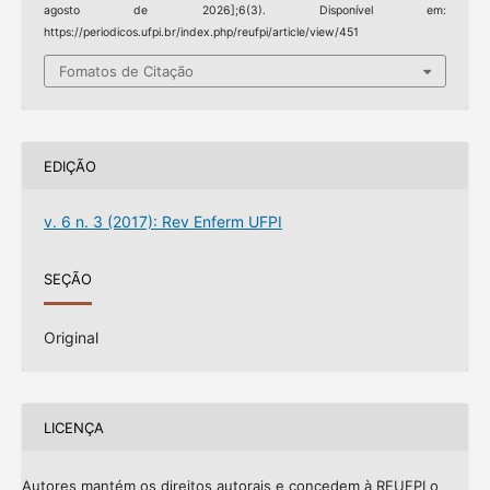
agosto de 2026];6(3). Disponível em:
https://periodicos.ufpi.br/index.php/reufpi/article/view/451
Fomatos de Citação
EDIÇÃO
v. 6 n. 3 (2017): Rev Enferm UFPI
SEÇÃO
Original
LICENÇA
Autores mantém os direitos autorais e concedem à REUFPI o