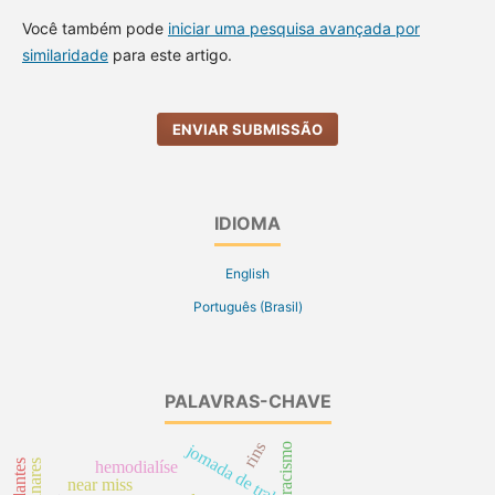
Você também pode
iniciar uma pesquisa avançada por
similaridade
para este artigo.
ENVIAR SUBMISSÃO
IDIOMA
English
Português (Brasil)
PALAVRAS-CHAVE
rins
jornada de trabalho
racismo
hemodialíse
near miss