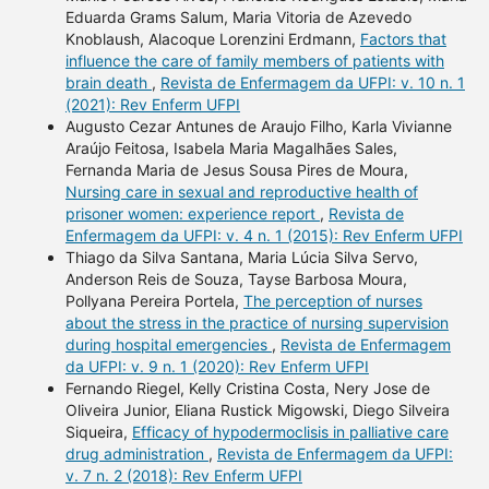
Eduarda Grams Salum, Maria Vitoria de Azevedo
Knoblaush, Alacoque Lorenzini Erdmann,
Factors that
influence the care of family members of patients with
brain death
,
Revista de Enfermagem da UFPI: v. 10 n. 1
(2021): Rev Enferm UFPI
Augusto Cezar Antunes de Araujo Filho, Karla Vivianne
Araújo Feitosa, Isabela Maria Magalhães Sales,
Fernanda Maria de Jesus Sousa Pires de Moura,
Nursing care in sexual and reproductive health of
prisoner women: experience report
,
Revista de
Enfermagem da UFPI: v. 4 n. 1 (2015): Rev Enferm UFPI
Thiago da Silva Santana, Maria Lúcia Silva Servo,
Anderson Reis de Souza, Tayse Barbosa Moura,
Pollyana Pereira Portela,
The perception of nurses
about the stress in the practice of nursing supervision
during hospital emergencies
,
Revista de Enfermagem
da UFPI: v. 9 n. 1 (2020): Rev Enferm UFPI
Fernando Riegel, Kelly Cristina Costa, Nery Jose de
Oliveira Junior, Eliana Rustick Migowski, Diego Silveira
Siqueira,
Efficacy of hypodermoclisis in palliative care
drug administration
,
Revista de Enfermagem da UFPI:
v. 7 n. 2 (2018): Rev Enferm UFPI