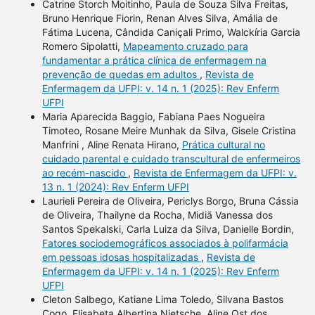
Catrine Storch Moitinho, Paula de Souza Silva Freitas,
Bruno Henrique Fiorin, Renan Alves Silva, Amália de
Fátima Lucena, Cândida Caniçali Primo, Walckíria Garcia
Romero Sipolatti,
Mapeamento cruzado para
fundamentar a prática clínica de enfermagem na
prevenção de quedas em adultos
,
Revista de
Enfermagem da UFPI: v. 14 n. 1 (2025): Rev Enferm
UFPI
Maria Aparecida Baggio, Fabiana Paes Nogueira
Timoteo, Rosane Meire Munhak da Silva, Gisele Cristina
Manfrini , Aline Renata Hirano,
Prática cultural no
cuidado parental e cuidado transcultural de enfermeiros
ao recém-nascido
,
Revista de Enfermagem da UFPI: v.
13 n. 1 (2024): Rev Enferm UFPI
Laurieli Pereira de Oliveira, Periclys Borgo, Bruna Cássia
de Oliveira, Thailyne da Rocha, Midiã Vanessa dos
Santos Spekalski, Carla Luiza da Silva, Danielle Bordin,
Fatores sociodemográficos associados à polifarmácia
em pessoas idosas hospitalizadas
,
Revista de
Enfermagem da UFPI: v. 14 n. 1 (2025): Rev Enferm
UFPI
Cleton Salbego, Katiane Lima Toledo, Silvana Bastos
Cogo, Elisabeta Albertina Nietsche, Aline Ost dos