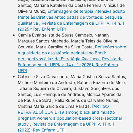
Santos, Mariana Kathleen da Costa Ferreira, Vinícius de
Oliveira Muniz,
Enfermagem de terapia intensiva adulto
frente às Diretivas Antecipadas de Vontade: pesquisa
qualitativa
,
Revista de Enfermagem da UFPI: v. 14 n. 1
(2025): Rev Enferm UFPI
Camila Evangelista de Sousa Campelo, Nathaly
Marques Santos Machado, Márcia Teles de Oliveira
Gouveia, Maria Carolina da Silva Costa,
Reflexões sobre
a qualidade da assistência perinatal no Brasil:
perspectivas à luz da Estratégia Qualineo
,
Revista de
Enfermagem da UFPI: v. 14 n. 1 (2025): Rev Enferm
UFPI
Gabrielle Silva Cavalcante, Maria Cristina Souza Santos,
Michele Monteiro de Andrade, Rafaela Bezerra de Melo,
Tatiane Siqueira de Oliveira, Gustavo Gonçalves dos
Santos, Luis Henrique de Andrade, Mônica Aparecida
de Paula de Sordi, Hélio Rubens de Carvalho Nunes,
Cristina Maria Garcia de Lima Parada,
[ARTIGO
RETRATADO] COVID-19 among black and mulatto
pregnant women: a population-based cross-sectional
study
,
Revista de Enfermagem da UFPI: v. 11 n. 1
(2022): Rev Enferm UFPI