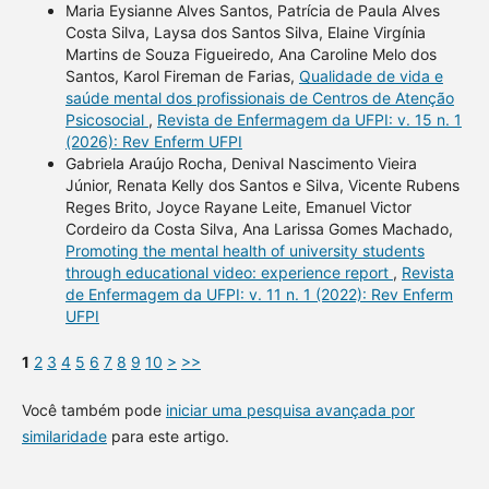
Maria Eysianne Alves Santos, Patrícia de Paula Alves
Costa Silva, Laysa dos Santos Silva, Elaine Virgínia
Martins de Souza Figueiredo, Ana Caroline Melo dos
Santos, Karol Fireman de Farias,
Qualidade de vida e
saúde mental dos profissionais de Centros de Atenção
Psicosocial
,
Revista de Enfermagem da UFPI: v. 15 n. 1
(2026): Rev Enferm UFPI
Gabriela Araújo Rocha, Denival Nascimento Vieira
Júnior, Renata Kelly dos Santos e Silva, Vicente Rubens
Reges Brito, Joyce Rayane Leite, Emanuel Victor
Cordeiro da Costa Silva, Ana Larissa Gomes Machado,
Promoting the mental health of university students
through educational video: experience report
,
Revista
de Enfermagem da UFPI: v. 11 n. 1 (2022): Rev Enferm
UFPI
1
2
3
4
5
6
7
8
9
10
>
>>
Você também pode
iniciar uma pesquisa avançada por
similaridade
para este artigo.