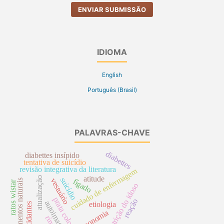
ENVIAR SUBMISSÃO
IDIOMA
English
Português (Brasil)
PALAVRAS-CHAVE
diabettes
diabettes insípido
tentativa de suicídio
revisão integrativa da literatura
cuidado de enfermagem
atitude
atualização
suicídio
vestuário
fígado
alimentos naturais
ratos wistar
nutrição do idoso
prata coloidal
reação
autoimagem
etiologia
antioxidantes
economia
rins