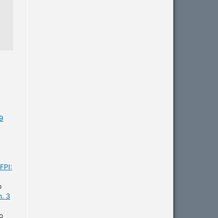
19
FPI:
o
n. 3
o