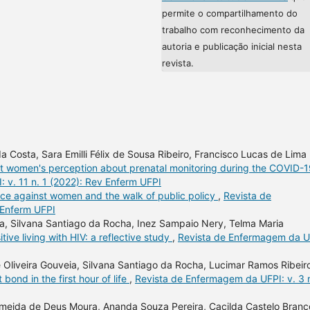
permite o compartilhamento do
trabalho com reconhecimento da
autoria e publicação inicial nesta
revista.
da Costa, Sara Emilli Félix de Sousa Ribeiro, Francisco Lucas de Lima
t women's perception about prenatal monitoring during the COVID-
 v. 11 n. 1 (2022): Rev Enferm UFPI
nce against women and the walk of public policy
,
Revista de
 Enferm UFPI
va, Silvana Santiago da Rocha, Inez Sampaio Nery, Telma Maria
tive living with HIV: a reflective study
,
Revista de Enfermagem da U
 Oliveira Gouveia, Silvana Santiago da Rocha, Lucimar Ramos Ribeir
bond in the first hour of life
,
Revista de Enfermagem da UFPI: v. 3 
Almeida de Deus Moura, Ananda Souza Pereira, Cacilda Castelo Branc