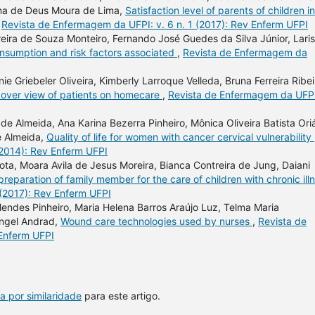
ina de Deus Moura de Lima,
Satisfaction level of parents of children in
,
Revista de Enfermagem da UFPI: v. 6 n. 1 (2017): Rev Enferm UFPI
reira de Souza Monteiro, Fernando José Guedes da Silva Júnior, Lari
sumption and risk factors associated
,
Revista de Enfermagem da
ie Griebeler Oliveira, Kimberly Larroque Velleda, Bruna Ferreira Ribei
: over view of patients on homecare
,
Revista de Enfermagem da UFPI
de Almeida, Ana Karina Bezerra Pinheiro, Mônica Oliveira Batista Ori
e Almeida,
Quality of life for women with cancer cervical vulnerability
(2014): Rev Enferm UFPI
a, Moara Avila de Jesus Moreira, Bianca Contreira de Jung, Daiani
preparation of family member for the care of children with chronic ill
 (2017): Rev Enferm UFPI
 Mendes Pinheiro, Maria Helena Barros Araújo Luz, Telma Maria
angel Andrad,
Wound care technologies used by nurses
,
Revista de
 Enferm UFPI
a por similaridade
para este artigo.