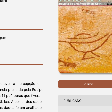
astro
agem
escrever a percepção das
PDF
ência prestada pela Equipe
 11 puérperas que tiveram
PUBLICADO
ública. A coleta dos dados
jos dados foram analisados