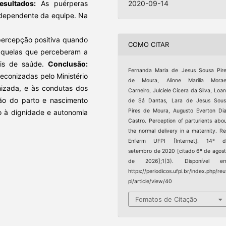
esultados:
As puérperas
2020-09-14
 dependente da equipe. Na
percepção positiva quando
COMO CITAR
 aquelas que perceberam a
nais de saúde.
Conclusão:
Fernanda Maria de Jesus Sousa Pir
econizadas pelo Ministério
de Moura, Alinne Marília Morae
nizada, e às condutas dos
Carneiro, Julciele Cícera da Silva, Loa
ção do parto e nascimento
de Sá Dantas, Lara de Jesus Sous
Pires de Moura, Augusto Everton Di
to à dignidade e autonomia
Castro. Perception of parturients abo
the normal delivery in a maternity. R
Enferm UFPI [Internet]. 14º d
setembro de 2020 [citado 6º de agos
de 2026];1(3). Disponível em
https://periodicos.ufpi.br/index.php/reu
pi/article/view/40
Fomatos de Citação