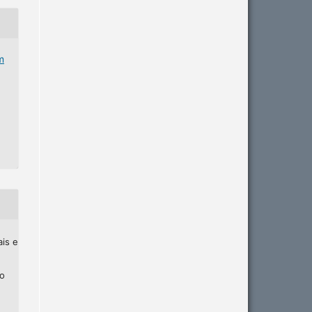
m
ais e
ho