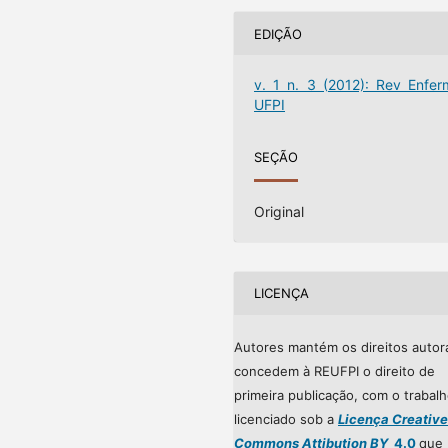
EDIÇÃO
v. 1 n. 3 (2012): Rev Enfer
UFPI
SEÇÃO
Original
LICENÇA
Autores mantém os direitos autor
concedem à REUFPI o direito de
primeira publicação, com o trabal
licenciado sob a
Licença Creative
Commons Attibution BY
4.0
que