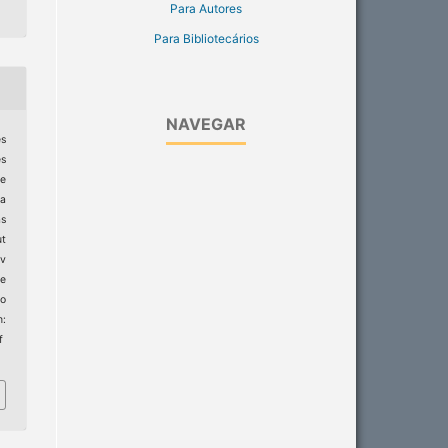
Para Autores
Para Bibliotecários
NAVEGAR
es
s
ne
a
as
ut
ev
e
to
:
f