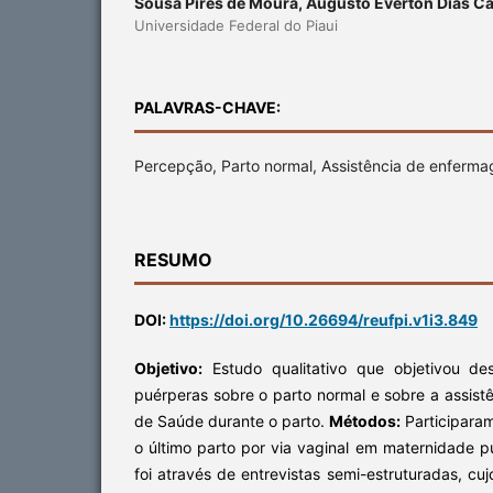
Sousa Pires de Moura, Augusto Everton Dias C
Universidade Federal do Piaui
PALAVRAS-CHAVE:
Percepção, Parto normal, Assistência de enferm
RESUMO
DOI:
https://doi.org/10.26694/reufpi.v1i3.849
Objetivo:
Estudo qualitativo que objetivou d
puérperas sobre o parto normal e sobre a assist
de Saúde durante o parto.
Métodos:
Participaram
o último parto por via vaginal em maternidade p
foi através de entrevistas semi-estruturadas, cu