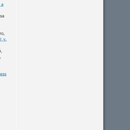
 a
ssa
ro,
: v.
á,
,
ness