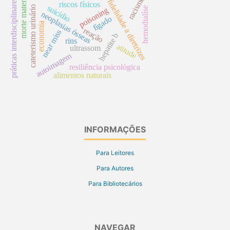
morte materna
racismo
práticas interdisciplinares
fidelidade a diretrizes
riscos físicos
suicídio
cateterismo urinário
hemodialíse
poisoning
neoplasias ósseas
fígado
economia
reação
near miss
hepatite b
rins
atitude
ultrassom
autoimagem
resiliência psicológica
alimentos naturais
INFORMAÇÕES
Para Leitores
Para Autores
Para Bibliotecários
NAVEGAR