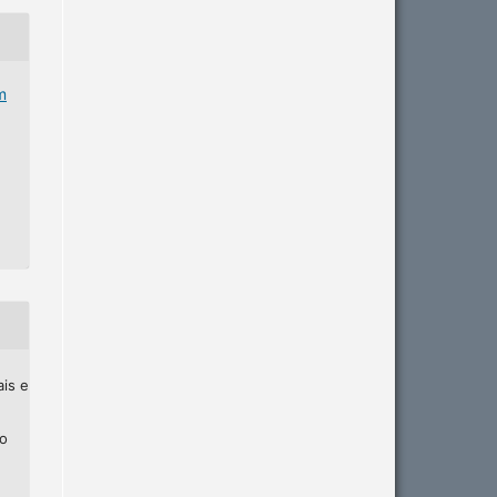
m
ais e
ho