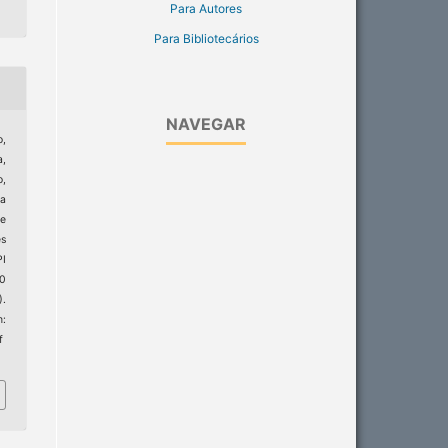
Para Autores
Para Bibliotecários
NAVEGAR
o,
,
o,
a
ce
s
PI
20
).
:
f