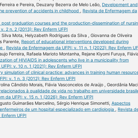
 Ferreira e Pereira, Deuzany Bezerra de Melo Leão,
Development and
 the prevention of accidents in childhood
,
Revista de Enfermagem da
u post graduation courses and the production-dissemination of nursi
v. 2 n. 2 (2013): Rev Enferm UFPI
 Silva Mota, Helyzabeth Rodrigues da Silva , Giovanna de Oliveira
s Parente,
Report of educational interventions developed during
re
,
Revista de Enfermagem da UFPI: v. 11 n. 1 (2022): Rev Enferm U
aujo Ferreira, Rafaela Marioto Montanha, Rejane Kiyomi Furuya, Flávi
zation of HIV/AIDS in adolescents who live in a municipality from
UFPI: v. 10 n. 1 (2021): Rev Enferm UFPI
y simulation of clinical practice: advances in training human resource
I: v. 1 n. 3 (2012): Rev Enferm UFPI
lina Cândido Morais, Flávia Vasconcelos de Araújo , Geordânia Maci
relacionados à qualidade de vida no trabalho em universidade brasil
m da UFPI: v. 15 n. 1 (2026): Rev Enferm UFPI
gusto Guimarães Marcelino, Sérgio Henrique Simonetti,
Aspectos
enfermeiros de um hospital especializado em cardiologia
,
Revista d
v Enferm UFPI