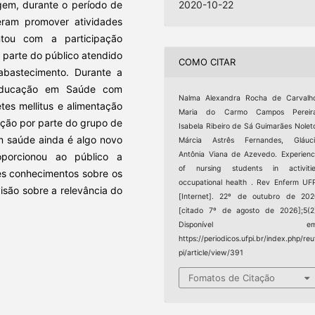
em, durante o período de
2020-10-22
am promover atividades
ntou com a participação
parte do público atendido
COMO CITAR
abastecimento. Durante a
e Educação em Saúde com
Nalma Alexandra Rocha de Carvalh
etes mellitus e alimentação
Maria do Carmo Campos Pereira
ção por parte do grupo de
Isabela Ribeiro de Sá Guimarães Nolet
m saúde ainda é algo novo
Márcia Astrês Fernandes, Gláuci
Antônia Viana de Azevedo. Experien
oporcionou ao público a
of nursing students in activitie
res conhecimentos sobre os
occupational health . Rev Enferm UF
isão sobre a relevância do
[Internet]. 22º de outubro de 20
[citado 7º de agosto de 2026];5(2
Disponível em
https://periodicos.ufpi.br/index.php/reu
pi/article/view/391
Fomatos de Citação