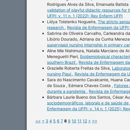
Rodrigues Alves da Silva, Emanuela Batista
validation of playful didactic resources for
UFPI: v. 11 n. 1 (2022): Rev Enferm UFPI
Lídya Tolstenko Nogueira,
The stricto sens
research
,
Revista de Enfermagem da UFPI: 
Sabrina de Oliveira Carvalho, Carleandra da
Libório Dourado, Adriana da Cunha Meneze
supervised nursing internship in primary ca
Aline Mie Nishimura, Natalia Marciano de Ar
Meneguetti Pieri,
Epidemiological characteri
southern Brazil
,
Revista de Enfermagem da 
Grazielle Roberta Freitas da Silva,
Laborator
nursing Piaui
,
Revista de Enfermagem da UFP
Sara do Nascimento Cavalcante, Huana Caro
de Souza , Edmara Chaves Costa ,
Fatores 
durante a pandemia
,
Revista de Enfermage
Bárbara Laurie Bueno dos Santos, César Au
sociodemográficos, laborais e de saúde de 
Enfermagem da UFPI: v. 14 n. 1 (2025): Re
<<
<
3
4
5
6
7
8
9
10
11
12
>
>>