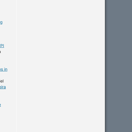
ng
FPI
a
s in
el
eira
e