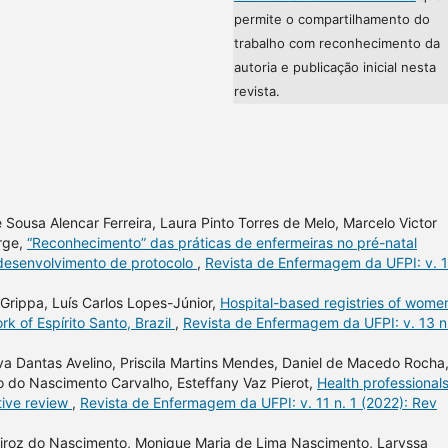
permite o compartilhamento do
trabalho com reconhecimento da
autoria e publicação inicial nesta
revista.
Sousa Alencar Ferreira, Laura Pinto Torres de Melo, Marcelo Victor
rge,
“Reconhecimento” das práticas de enfermeiras no pré-natal
 desenvolvimento de protocolo
,
Revista de Enfermagem da UFPI: v. 1
rippa, Luís Carlos Lopes-Júnior,
Hospital-based registries of wome
k of Espírito Santo, Brazil
,
Revista de Enfermagem da UFPI: v. 13 n
lva Dantas Avelino, Priscila Martins Mendes, Daniel de Macedo Rocha
 do Nascimento Carvalho, Esteffany Vaz Pierot,
Health professionals
tive review
,
Revista de Enfermagem da UFPI: v. 11 n. 1 (2022): Rev
iroz do Nascimento, Monique Maria de Lima Nascimento, Laryssa