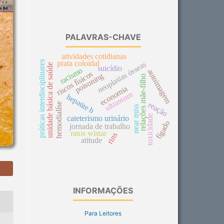
PALAVRAS-CHAVE
atividades cotidianas
práticas interdisciplinares
prata coloidal
neoplasias ósseas
unidade básica de saúde
suicídio
racismo
autoimagem
riscos físicos
poisoning
relações mãe-filho
economia
ultrassom
hepatite b
reação
hemodialíse
near miss
toxicidade
cateterismo urinário
fígado
jornada de trabalho
ratos wistar
rins
atitude
INFORMAÇÕES
Para Leitores