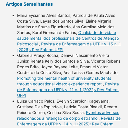
Artigos Semelhantes
Maria Eysianne Alves Santos, Patrícia de Paula Alves
Costa Silva, Laysa dos Santos Silva, Elaine Virgínia
Martins de Souza Figueiredo, Ana Caroline Melo dos
Santos, Karol Fireman de Farias,
Qualidade de vida e
saúde mental dos profissionais de Centros de Atenção
Psicosocial
,
Revista de Enfermagem da UFPI: v. 15 n. 1
(2026): Rev Enferm UFPI
Gabriela Araújo Rocha, Denival Nascimento Vieira
Júnior, Renata Kelly dos Santos e Silva, Vicente Rubens
Reges Brito, Joyce Rayane Leite, Emanuel Victor
Cordeiro da Costa Silva, Ana Larissa Gomes Machado,
Promoting the mental health of university students
through educational video: experience report
,
Revista
de Enfermagem da UFPI: v. 11 n. 1 (2022): Rev Enferm
UFPI
Luiza Carraco Palos, Evelyn Scarpioni Kageyama,
Cristiane Dias Espindola, Leticia Costa Rinaldi, Renata
Peixoto Correa, Cristina Silva Sousa,
Eventos adversos
relacionados à retenção de corpo estranho
,
Revista de
Enfermagem da UFPI: v. 14 n. 1 (2025): Rev Enferm