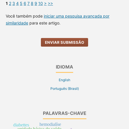
1
2
3
4
5
6
7
8
9
10
>
>>
Você também pode
iniciar uma pesquisa avançada por
similaridade
para este artigo.
ENVIAR SUBMISSÃO
IDIOMA
English
Português (Brasil)
PALAVRAS-CHAVE
hemodialíse
diabettes
unidade básica de saúde