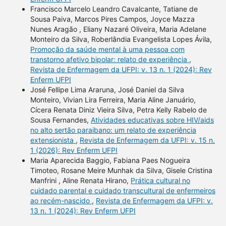
Francisco Marcelo Leandro Cavalcante, Tatiane de
Sousa Paiva, Marcos Pires Campos, Joyce Mazza
Nunes Aragão , Eliany Nazaré Oliveira, Maria Adelane
Monteiro da Silva, Roberlândia Evangelista Lopes Ávila,
Promoção da saúde mental à uma pessoa com
transtorno afetivo bipolar: relato de experiência
,
Revista de Enfermagem da UFPI: v. 13 n. 1 (2024): Rev
Enferm UFPI
José Fellipe Lima Araruna, José Daniel da Silva
Monteiro, Vivian Lira Ferreira, Maria Aline Januário,
Cícera Renata Diniz Vieira Silva, Petra Kelly Rabelo de
Sousa Fernandes,
Atividades educativas sobre HIV/aids
no alto sertão paraibano: um relato de experiência
extensionista
,
Revista de Enfermagem da UFPI: v. 15 n.
1 (2026): Rev Enferm UFPI
Maria Aparecida Baggio, Fabiana Paes Nogueira
Timoteo, Rosane Meire Munhak da Silva, Gisele Cristina
Manfrini , Aline Renata Hirano,
Prática cultural no
cuidado parental e cuidado transcultural de enfermeiros
ao recém-nascido
,
Revista de Enfermagem da UFPI: v.
13 n. 1 (2024): Rev Enferm UFPI