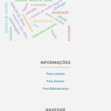
cuidado de enfermagem
etiologia
nutrição do idoso
fígado
tentativa de suicídio
economia
suicídio
atualização
prata coloidal
relações mãe-filho
antioxidantes
atitude
autoimagem
riscos físicos
alimentos naturais
rins
toxicidade
vestuário
reação
INFORMAÇÕES
Para Leitores
Para Autores
Para Bibliotecários
NAVEGAR