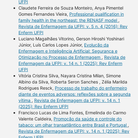
UFPI
Claudete Ferreira de Souza Monteiro, Anya Pimentel
Gomes Fernandes Vieira,
Professional qualification in
family health in the northeast: the RENASF model
,
Revista de Enfermagem da UFPI: v. 5 n. 4 (2016): Rev
Enferm UFPI
Luciano Magalhães Vitorino, Gerson Hiroshi Yoshinari
Júnior, Luís Carlos Lopes Júnior,
Evolução da
Enfermagem e Inteligência Artificial: Segurança e
Otimização no Processo de Enfermagem
,
Revista de
Enfermagem da UFPI: v. 14 n. 1 (2025): Rev Enferm
UFPI
Vitória Cristina Silva, Nayara Cristina Milan, Simone
Albino da Silva, Roberta Seron Sanches , Zélia Marilda
Rodrigues Resck,
Processo de trabalho do enfermeiro
diante de eventos adversos: reflexões sobre a segunda
vítima
,
Revista de Enfermagem da UFPI: v. 14 n. 1
(2025): Rev Enferm UFPI
Francisco Lucas de Lima Fontes, Ermelinda do Carmo
Valente Caldeira,
Promoção da saúde e controle do
tabaco: um olhar transatlântico entre Brasil e Portugal
,
Revista de Enfermagem da UFPI: v. 14 n. 1 (2025): Rev
Enferm UFPI