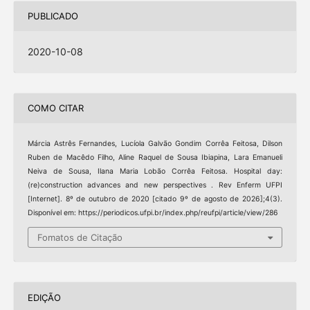
PUBLICADO
2020-10-08
COMO CITAR
Márcia Astrês Fernandes, Lucíola Galvão Gondim Corrêa Feitosa, Dilson
Ruben de Macêdo Filho, Aline Raquel de Sousa Ibiapina, Lara Emanueli
Neiva de Sousa, Ilana Maria Lobão Corrêa Feitosa. Hospital day:
(re)construction advances and new perspectives . Rev Enferm UFPI
[Internet]. 8º de outubro de 2020 [citado 9º de agosto de 2026];4(3).
Disponível em: https://periodicos.ufpi.br/index.php/reufpi/article/view/286
Fomatos de Citação
EDIÇÃO