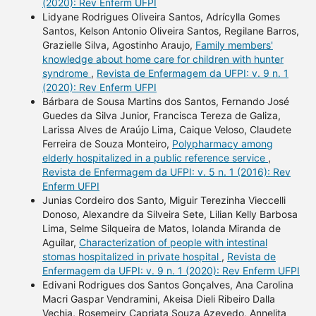
(2020): Rev Enferm UFPI
Lidyane Rodrigues Oliveira Santos, Adrícylla Gomes
Santos, Kelson Antonio Oliveira Santos, Regilane Barros,
Grazielle Silva, Agostinho Araujo,
Family members'
knowledge about home care for children with hunter
syndrome
,
Revista de Enfermagem da UFPI: v. 9 n. 1
(2020): Rev Enferm UFPI
Bárbara de Sousa Martins dos Santos, Fernando José
Guedes da Silva Junior, Francisca Tereza de Galiza,
Larissa Alves de Araújo Lima, Caique Veloso, Claudete
Ferreira de Souza Monteiro,
Polypharmacy among
elderly hospitalized in a public reference service
,
Revista de Enfermagem da UFPI: v. 5 n. 1 (2016): Rev
Enferm UFPI
Junias Cordeiro dos Santo, Miguir Terezinha Vieccelli
Donoso, Alexandre da Silveira Sete, Lilian Kelly Barbosa
Lima, Selme Silqueira de Matos, Iolanda Miranda de
Aguilar,
Characterization of people with intestinal
stomas hospitalized in private hospital
,
Revista de
Enfermagem da UFPI: v. 9 n. 1 (2020): Rev Enferm UFPI
Edivani Rodrigues dos Santos Gonçalves, Ana Carolina
Macri Gaspar Vendramini, Akeisa Dieli Ribeiro Dalla
Vechia, Rosemeiry Capriata Souza Azevedo, Annelita