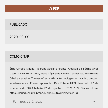
PDF
PUBLICADO
2020-09-09
COMO CITAR
Érica Oliveira Matias, Albertina Aguiar Brilhante, Amanda de Fátima Alves
Costa, Daisy Maria Silva, Maria Lígia Silva Nunes Cavalcante, Vandrianne
Oliveira Carvalho. The use of educational technologies for health promotion
in adolescence: Freire’s approach . Rev Enferm UFPI [Internet]. 9º de
setembro de 2020 [citado 7º de agosto de 2026];1(2). Disponível em:
https://periodicos.ufpi.br/index.php/reufpi/article/view/23
Fomatos de Citação