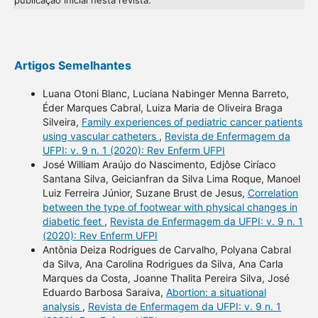
publicação inicial nesta revista.
Artigos Semelhantes
Luana Otoni Blanc, Luciana Nabinger Menna Barreto,
Éder Marques Cabral, Luiza Maria de Oliveira Braga
Silveira,
Family experiences of pediatric cancer patients
using vascular catheters
,
Revista de Enfermagem da
UFPI: v. 9 n. 1 (2020): Rev Enferm UFPI
José William Araújo do Nascimento, Edjôse Ciríaco
Santana Silva, Geicianfran da Silva Lima Roque, Manoel
Luiz Ferreira Júnior, Suzane Brust de Jesus,
Correlation
between the type of footwear with physical changes in
diabetic feet
,
Revista de Enfermagem da UFPI: v. 9 n. 1
(2020): Rev Enferm UFPI
Antônia Deiza Rodrigues de Carvalho, Polyana Cabral
da Silva, Ana Carolina Rodrigues da Silva, Ana Carla
Marques da Costa, Joanne Thalita Pereira Silva, José
Eduardo Barbosa Saraiva,
Abortion: a situational
analysis
,
Revista de Enfermagem da UFPI: v. 9 n. 1