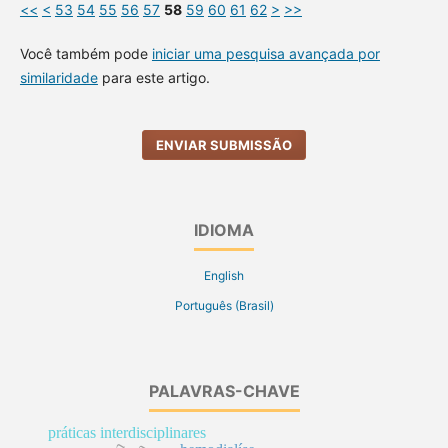
<<
<
53
54
55
56
57
58
59
60
61
62
>
>>
Você também pode
iniciar uma pesquisa avançada por
similaridade
para este artigo.
ENVIAR SUBMISSÃO
IDIOMA
English
Português (Brasil)
PALAVRAS-CHAVE
práticas interdisciplinares