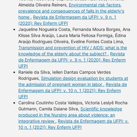
Almeida Oliveira Reiners,
Environmental risk factors,
prevalence and consequences of falls in the elderly's
home
,
Revista de Enfermagem da UFPI: v. 9 n. 1
(2020): Rev Enferm UFPI
Jaqueline Nogueira Costa, Fernanda Moura Borges, Ana
Klisse Silva Araújo, Laura Maria Feitosa Formiga, Édina
Araújo Rodrigues Oliveira, Eveline Fontes Costa Lima,
Transmission and prevention of HIV / AIDS: what is the
knowledge of the elderly about the subject?
,
Revista
de Enfermagem da UFPI: v. 9 n. 1 (2020): Rev Enferm
UFPI
Raniele da Silva, Iellen Dantas Campos Verdes
Rodrigues,
Simulation design evaluation by students at
the admission of pregnant woman in labor
,
Revista de
Enfermagem da UFPI: v. 10 n. 1 (2021): Rev Enferm
UFPI
Carolina Coutinho Costa Vallejos, Victoria Leslyê Rocha
Gutmann, Camila Daiane Silva,
Scientific knowledge
produced in the Nursing area about violence: an
integrative review
,
Revista de Enfermagem da UFPI: v.
10 n. 1 (2021): Rev Enferm UFPI