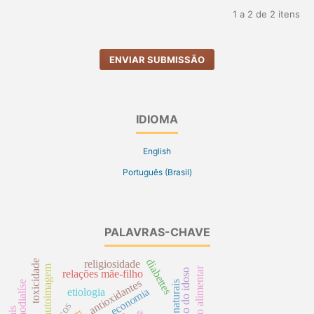
1 a 2 de 2 itens
ENVIAR SUBMISSÃO
IDIOMA
English
Português (Brasil)
PALAVRAS-CHAVE
diabettes
toxicidade
religiosidade
autoimagem
nutrição do idoso
relações mãe-filho
antioxidantes
hemodialíse
economia
etiologia