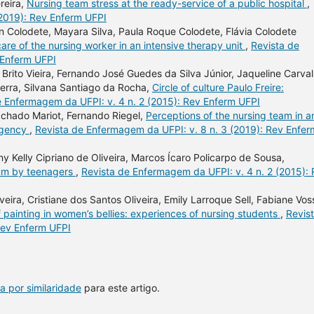
reira,
Nursing team stress at the ready-service of a public hospital
,
(2019): Rev Enferm UFPI
son Colodete, Mayara Silva, Paula Roque Colodete, Flávia Colodete
re of the nursing worker in an intensive therapy unit
,
Revista de
 Enferm UFPI
e Brito Vieira, Fernando José Guedes da Silva Júnior, Jaqueline Carva
erra, Silvana Santiago da Rocha,
Circle of culture Paulo Freire:
e Enfermagem da UFPI: v. 4 n. 2 (2015): Rev Enferm UFPI
chado Mariot, Fernando Riegel,
Perceptions of the nursing team in a
rgency
,
Revista de Enfermagem da UFPI: v. 8 n. 3 (2019): Rev Enfer
ny Kelly Cipriano de Oliveira, Marcos Ícaro Policarpo de Sousa,
ium by teenagers
,
Revista de Enfermagem da UFPI: v. 4 n. 2 (2015):
iveira, Cristiane dos Santos Oliveira, Emily Larroque Sell, Fabiane Vos
f painting in women’s bellies: experiences of nursing students
,
Revis
Rev Enferm UFPI
a por similaridade
para este artigo.