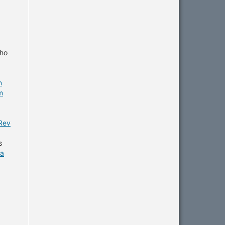
lho
n
m
 Rev
s
ta