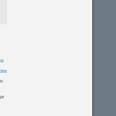
ing
ining
do
aga