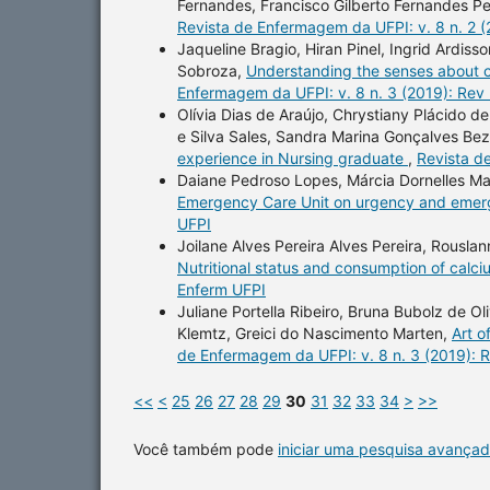
Fernandes, Francisco Gilberto Fernandes Pe
Revista de Enfermagem da UFPI: v. 8 n. 2 
Jaqueline Bragio, Hiran Pinel, Ingrid Ardis
Sobroza,
Understanding the senses about ca
Enfermagem da UFPI: v. 8 n. 3 (2019): Rev
Olívia Dias de Araújo, Chrystiany Plácido d
e Silva Sales, Sandra Marina Gonçalves Bez
experience in Nursing graduate
,
Revista d
Daiane Pedroso Lopes, Márcia Dornelles Ma
Emergency Care Unit on urgency and eme
UFPI
Joilane Alves Pereira Alves Pereira, Rouslan
Nutritional status and consumption of calc
Enferm UFPI
Juliane Portella Ribeiro, Bruna Bubolz de Ol
Klemtz, Greici do Nascimento Marten,
Art o
de Enfermagem da UFPI: v. 8 n. 3 (2019): 
<<
<
25
26
27
28
29
30
31
32
33
34
>
>>
Você também pode
iniciar uma pesquisa avançad