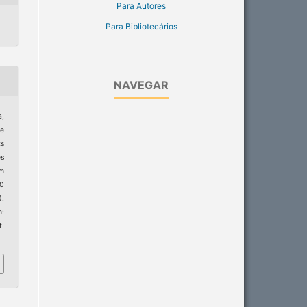
Para Autores
Para Bibliotecários
NAVEGAR
a,
ne
s
es
rm
20
).
:
f