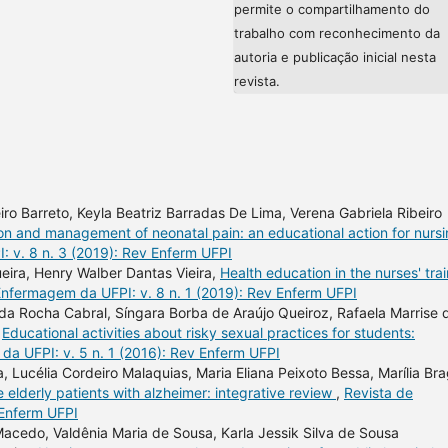
permite o compartilhamento do
trabalho com reconhecimento da
autoria e publicação inicial nesta
revista.
iro Barreto, Keyla Beatriz Barradas De Lima, Verena Gabriela Ribeiro
on and management of neonatal pain: an educational action for nurs
 v. 8 n. 3 (2019): Rev Enferm UFPI
ueira, Henry Walber Dantas Vieira,
Health education in the nurses' tra
Enfermagem da UFPI: v. 8 n. 1 (2019): Rev Enferm UFPI
a Rocha Cabral, Síngara Borba de Araújo Queiroz, Rafaela Marrise 
,
Educational activities about risky sexual practices for students:
da UFPI: v. 5 n. 1 (2016): Rev Enferm UFPI
Lucélia Cordeiro Malaquias, Maria Eliana Peixoto Bessa, Marília Br
he elderly patients with alzheimer: integrative review
,
Revista de
 Enferm UFPI
Macedo, Valdênia Maria de Sousa, Karla Jessik Silva de Sousa