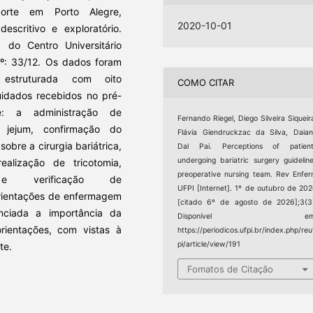
porte em Porto Alegre,
2020-10-01
escritivo e exploratório.
do Centro Universitário
º: 33/12. Os dados foram
estruturada com oito
COMO CITAR
idados recebidos no pré-
e: a administração de
Fernando Riegel, Diego Silveira Siqueir
o jejum, confirmação do
Flávia Giendruckzac da Silva, Daia
obre a cirurgia bariátrica,
Dal Pai. Perceptions of patient
undergoing bariatric surgery guidelin
alização de tricotomia,
preoperative nursing team. Rev Enfe
 e verificação de
UFPI [Internet]. 1º de outubro de 20
orientações de enfermagem
[citado 6º de agosto de 2026];3(3
nciada a importância da
Disponível em
ientações, com vistas à
https://periodicos.ufpi.br/index.php/reu
pi/article/view/191
te.
Fomatos de Citação