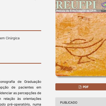
gem Cirúrgica
monografia de Graduação
PDF
ercepção de pacientes em
videnciar as percepções de
m relação às orientações
PUBLICADO
odo pré-operatório, numa