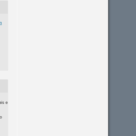
m
ais e
ho