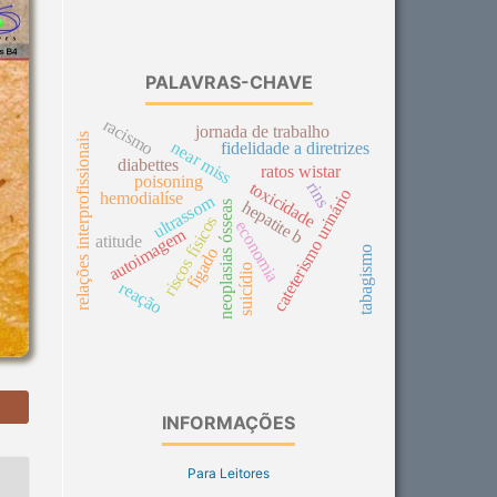
PALAVRAS-CHAVE
racismo
jornada de trabalho
relações interprofissionais
near miss
fidelidade a diretrizes
diabettes
ratos wistar
poisoning
toxicidade
rins
cateterismo urinário
hemodialíse
ultrassom
hepatite b
neoplasias ósseas
riscos físicos
economia
autoimagem
atitude
fígado
tabagismo
suicídio
reação
INFORMAÇÕES
Para Leitores