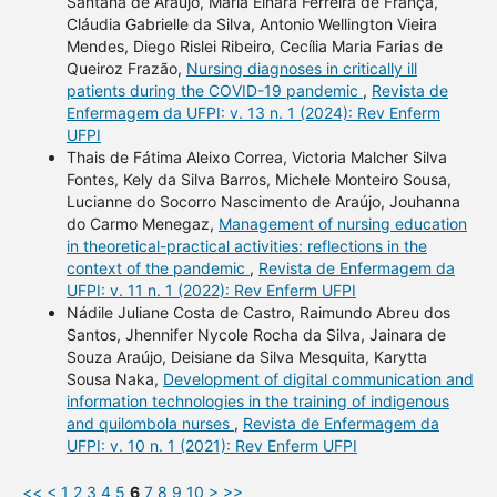
Santana de Araújo, Maria Einara Ferreira de França,
Cláudia Gabrielle da Silva, Antonio Wellington Vieira
Mendes, Diego Rislei Ribeiro, Cecília Maria Farias de
Queiroz Frazão,
Nursing diagnoses in critically ill
patients during the COVID-19 pandemic
,
Revista de
Enfermagem da UFPI: v. 13 n. 1 (2024): Rev Enferm
UFPI
Thais de Fátima Aleixo Correa, Victoria Malcher Silva
Fontes, Kely da Silva Barros, Michele Monteiro Sousa,
Lucianne do Socorro Nascimento de Araújo, Jouhanna
do Carmo Menegaz,
Management of nursing education
in theoretical-practical activities: reflections in the
context of the pandemic
,
Revista de Enfermagem da
UFPI: v. 11 n. 1 (2022): Rev Enferm UFPI
Nádile Juliane Costa de Castro, Raimundo Abreu dos
Santos, Jhennifer Nycole Rocha da Silva, Jainara de
Souza Araújo, Deisiane da Silva Mesquita, Karytta
Sousa Naka,
Development of digital communication and
information technologies in the training of indigenous
and quilombola nurses
,
Revista de Enfermagem da
UFPI: v. 10 n. 1 (2021): Rev Enferm UFPI
<<
<
1
2
3
4
5
6
7
8
9
10
>
>>