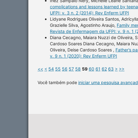
Inez Sampaio Nery, Michelle Leane Santana
complications and lessons learned by teenag
UFPI: v. 3 n. 2 (2014): Rev Enferm UFPI
Lidyane Rodrigues Oliveira Santos, Adrícyll
Grazielle Silva, Agostinho Araujo,
Family me
Revista de Enfermagem da UFPI: v. 9 n. 1 
Diana Cecagno, Maiara Nuzzi de Oliveira, S
Cardoso Soares Diana Cecagno, Maiara Nuzz
Oliveira, Deise Cardoso Soares ,
Father’s pa
v. 9 n. 1 (2020): Rev Enferm UFPI
<<
<
54
55
56
57
58
59
60
61
62
63
>
>>
Você também pode
iniciar uma pesquisa avançad