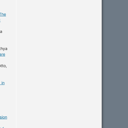
The
:
sa
thya
are
tto,
 in
sion