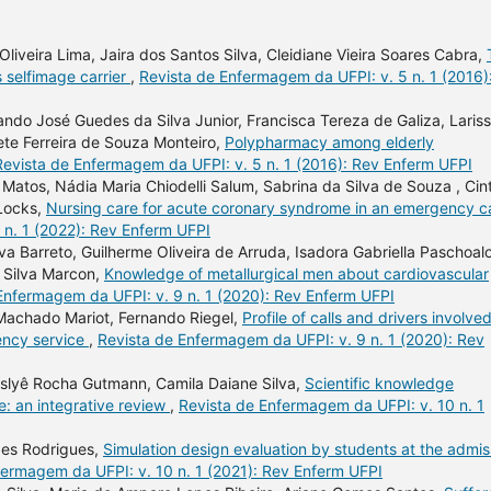
Oliveira Lima, Jaira dos Santos Silva, Cleidiane Vieira Soares Cabra,
 selfimage carrier
,
Revista de Enfermagem da UFPI: v. 5 n. 1 (2016)
ndo José Guedes da Silva Junior, Francisca Tereza de Galiza, Laris
ete Ferreira de Souza Monteiro,
Polypharmacy among elderly
Revista de Enfermagem da UFPI: v. 5 n. 1 (2016): Rev Enferm UFPI
 Matos, Nádia Maria Chiodelli Salum, Sabrina da Silva de Souza , Cin
 Locks,
Nursing care for acute coronary syndrome in an emergency c
 n. 1 (2022): Rev Enferm UFPI
a Barreto, Guilherme Oliveira de Arruda, Isadora Gabriella Paschoalo
 Silva Marcon,
Knowledge of metallurgical men about cardiovascular
Enfermagem da UFPI: v. 9 n. 1 (2020): Rev Enferm UFPI
 Machado Mariot, Fernando Riegel,
Profile of calls and drivers involved
ency service
,
Revista de Enfermagem da UFPI: v. 9 n. 1 (2020): Rev
Leslyê Rocha Gutmann, Camila Daiane Silva,
Scientific knowledge
e: an integrative review
,
Revista de Enfermagem da UFPI: v. 10 n. 1
des Rodrigues,
Simulation design evaluation by students at the admis
fermagem da UFPI: v. 10 n. 1 (2021): Rev Enferm UFPI