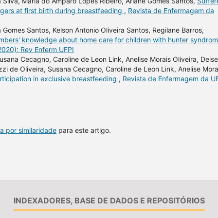
 Silva, Maria do Amparo Lopes Ribeiro, Ariane Gomes Santos,
Suffer
ers at first birth during breastfeeding
,
Revista de Enfermagem da
a Gomes Santos, Kelson Antonio Oliveira Santos, Regilane Barros,
mbers' knowledge about home care for children with hunter syndro
(2020): Rev Enferm UFPI
usana Cecagno, Caroline de Leon Link, Anelise Morais Oliveira, Deise
i de Oliveira, Susana Cecagno, Caroline de Leon Link, Anelise Mora
rticipation in exclusive breastfeeding
,
Revista de Enfermagem da UF
a por similaridade
para este artigo.
INDEXADORES, BASE DE DADOS E REPOSITÓRIOS