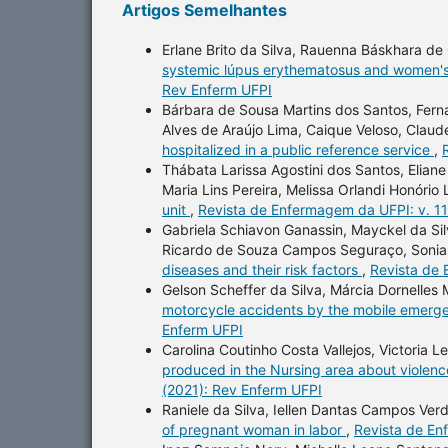
Artigos Semelhantes
Erlane Brito da Silva, Rauenna Báskhara de 
systemic lúpus erythematosus and women's
Rev Enferm UFPI
Bárbara de Sousa Martins dos Santos, Ferna
Alves de Araújo Lima, Caique Veloso, Claud
hospitalized in a public reference service
,
Thábata Larissa Agostini dos Santos, Eliane
Maria Lins Pereira, Melissa Orlandi Honório
unit
,
Revista de Enfermagem da UFPI: v. 11
Gabriela Schiavon Ganassin, Mayckel da Silv
Ricardo de Souza Campos Seguraço, Sonia
diseases and their risk factors
,
Revista de 
Gelson Scheffer da Silva, Márcia Dornelles
motorcycle accidents by the mobile emerg
Enferm UFPI
Carolina Coutinho Costa Vallejos, Victoria 
produced in the Nursing area about violenc
(2021): Rev Enferm UFPI
Raniele da Silva, Iellen Dantas Campos Ver
of pregnant woman in labor
,
Revista de En