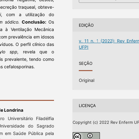
secreção traqueal, obteve-
i
, com a utilização do
m sódico.
Conclusão:
Os
EDIÇÃO
a à Ventilação Mecânica
com prevalência em idosos
v. 11 n. 1 (2022): Rev Enfer
duos. O perfil clínico das
UFPI
ylo spp,
revela que o
is prevalente, tendo como
SEÇÃO
s cefalosporinas.
Original
LICENÇA
de Londrina
Universitário Filadélfia
Copyright (c) 2022 Rev Enferm UF
niversidade do Sagrado
m em Saúde Pública pela