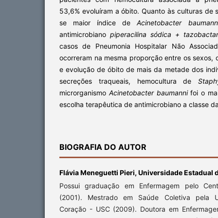
53,6% evoluíram a óbito. Quanto às culturas de 
se maior índice de
Acinetobacter baumann
antimicrobiano
piperacilina sódica + tazobacta
casos de Pneumonia Hospitalar Não Associad
ocorreram na mesma proporção entre os sexos, 
e evolução de óbito de mais da metade dos indiví
secreções traqueais, hemocultura de
Staph
microrganismo
Acinetobacter baumanni
foi o ma
escolha terapêutica de antimicrobiano a classe da
BIOGRAFIA DO AUTOR
Flávia Meneguetti Pieri,
Universidade Estadual 
Possui graduação em Enfermagem pelo Centro 
(2001). Mestrado em Saúde Coletiva pela U
Coração - USC (2009). Doutora em Enfermage