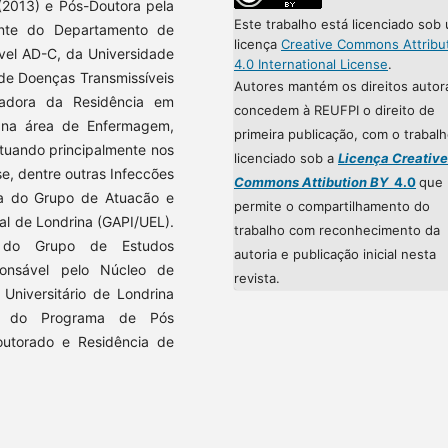
(2013) e Pós-Doutora pela
Este trabalho está licenciado sob
ente do Departamento de
licença
Creative Commons Attribu
vel AD-C, da Universidade
4.0 International License
.
de Doenças Transmissíveis
Autores mantém os direitos autor
adora da Residência em
concedem à REUFPI o direito de
 na área de Enfermagem,
primeira publicação, com o trabal
tuando principalmente nos
licenciado sob a
Licença Creative
se, dentre outras Infeccões
Commons Attibution BY
4.0
que
ra do Grupo de Atuacão e
permite o compartilhamento do
al de Londrina (GAPI/UEL).
trabalho com reconhecimento da
a do Grupo de Estudos
autoria e publicação inicial nesta
onsável pelo Núcleo de
revista.
 Universitário de Londrina
ra do Programa de Pós
utorado e Residência de