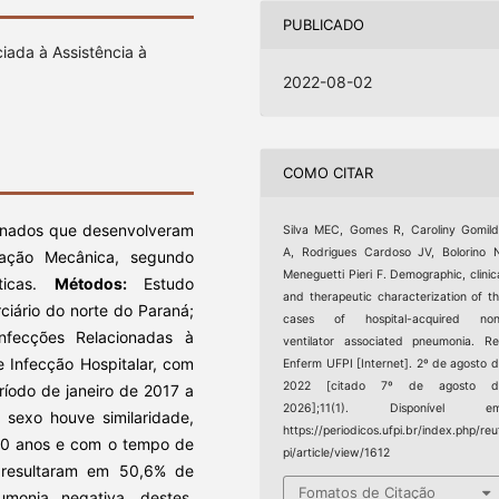
PUBLICADO
iada à Assistência à
2022-08-02
COMO CITAR
ternados que desenvolveram
Silva MEC, Gomes R, Caroliny Gomil
A, Rodrigues Cardoso JV, Bolorino 
lação Mecânica, segundo
Meneguetti Pieri F. Demographic, clinic
icas.
Métodos:
Estudo
and therapeutic characterization of t
rciário do norte do Paraná;
cases of hospital-acquired non
nfecções Relacionadas à
ventilator associated pneumonia. R
 Infecção Hospitalar, com
Enferm UFPI [Internet]. 2º de agosto 
2022 [citado 7º de agosto d
ríodo de janeiro de 2017 a
2026];11(1). Disponível em
 sexo houve similaridade,
https://periodicos.ufpi.br/index.php/reu
60 anos e com o tempo de
pi/article/view/1612
s resultaram em 50,6% de
Fomatos de Citação
monia negativa, destes,