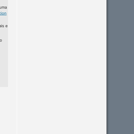
 uma
tion
ais e
ho