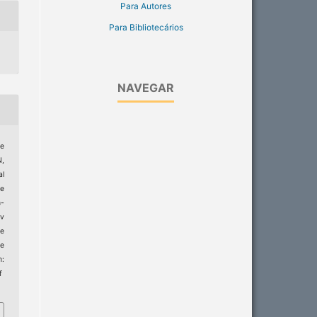
Para Autores
Para Bibliotecários
NAVEGAR
de
N,
al
he
-
ev
de
e
:
f