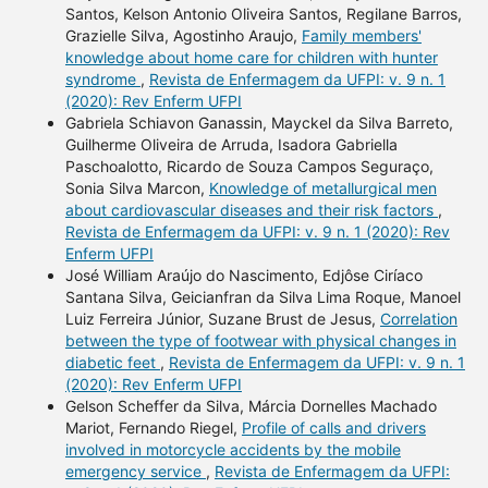
Santos, Kelson Antonio Oliveira Santos, Regilane Barros,
Grazielle Silva, Agostinho Araujo,
Family members'
knowledge about home care for children with hunter
syndrome
,
Revista de Enfermagem da UFPI: v. 9 n. 1
(2020): Rev Enferm UFPI
Gabriela Schiavon Ganassin, Mayckel da Silva Barreto,
Guilherme Oliveira de Arruda, Isadora Gabriella
Paschoalotto, Ricardo de Souza Campos Seguraço,
Sonia Silva Marcon,
Knowledge of metallurgical men
about cardiovascular diseases and their risk factors
,
Revista de Enfermagem da UFPI: v. 9 n. 1 (2020): Rev
Enferm UFPI
José William Araújo do Nascimento, Edjôse Ciríaco
Santana Silva, Geicianfran da Silva Lima Roque, Manoel
Luiz Ferreira Júnior, Suzane Brust de Jesus,
Correlation
between the type of footwear with physical changes in
diabetic feet
,
Revista de Enfermagem da UFPI: v. 9 n. 1
(2020): Rev Enferm UFPI
Gelson Scheffer da Silva, Márcia Dornelles Machado
Mariot, Fernando Riegel,
Profile of calls and drivers
involved in motorcycle accidents by the mobile
emergency service
,
Revista de Enfermagem da UFPI: