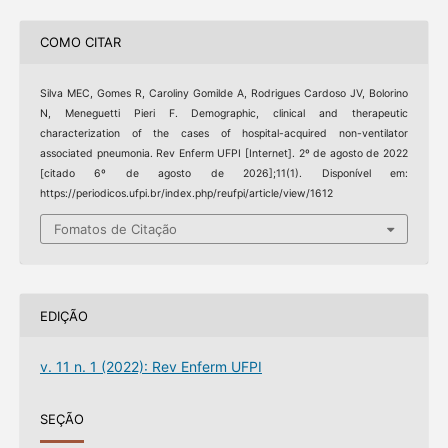
COMO CITAR
Silva MEC, Gomes R, Caroliny Gomilde A, Rodrigues Cardoso JV, Bolorino
N, Meneguetti Pieri F. Demographic, clinical and therapeutic
characterization of the cases of hospital-acquired non-ventilator
associated pneumonia. Rev Enferm UFPI [Internet]. 2º de agosto de 2022
[citado 6º de agosto de 2026];11(1). Disponível em:
https://periodicos.ufpi.br/index.php/reufpi/article/view/1612
Fomatos de Citação
EDIÇÃO
v. 11 n. 1 (2022): Rev Enferm UFPI
SEÇÃO