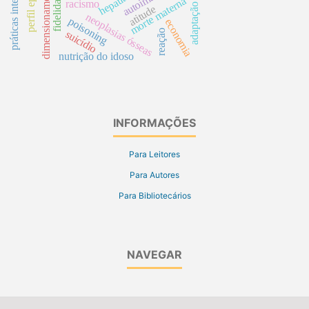
dimensionamento espacial
hepatite b
morte materna
racismo
adaptação
atitude
neoplasias ósseas
poisoning
economia
reação
suicídio
nutrição do idoso
INFORMAÇÕES
Para Leitores
Para Autores
Para Bibliotecários
NAVEGAR