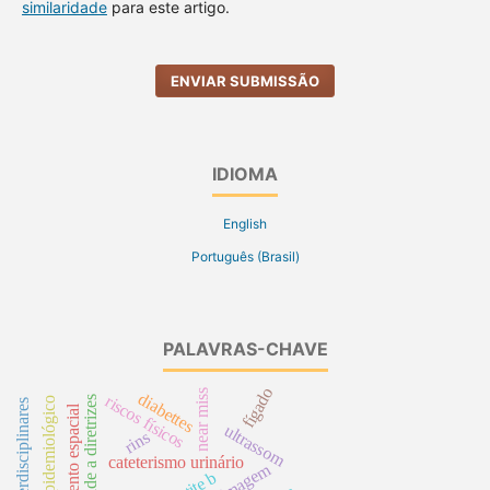
similaridade
para este artigo.
ENVIAR SUBMISSÃO
IDIOMA
English
Português (Brasil)
PALAVRAS-CHAVE
fígado
near miss
diabettes
riscos físicos
fidelidade a diretrizes
perfil epidemiológico
práticas interdisciplinares
ultrassom
rins
cateterismo urinário
autoimagem