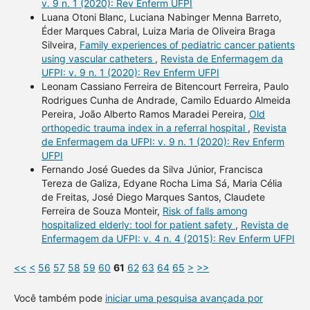
v. 9 n. 1 (2020): Rev Enferm UFPI
Luana Otoni Blanc, Luciana Nabinger Menna Barreto,
Éder Marques Cabral, Luiza Maria de Oliveira Braga
Silveira,
Family experiences of pediatric cancer patients
using vascular catheters
,
Revista de Enfermagem da
UFPI: v. 9 n. 1 (2020): Rev Enferm UFPI
Leonam Cassiano Ferreira de Bitencourt Ferreira, Paulo
Rodrigues Cunha de Andrade, Camilo Eduardo Almeida
Pereira, João Alberto Ramos Maradei Pereira,
Old
orthopedic trauma index in a referral hospital
,
Revista
de Enfermagem da UFPI: v. 9 n. 1 (2020): Rev Enferm
UFPI
Fernando José Guedes da Silva Júnior, Francisca
Tereza de Galiza, Edyane Rocha Lima Sá, Maria Célia
de Freitas, José Diego Marques Santos, Claudete
Ferreira de Souza Monteir,
Risk of falls among
hospitalized elderly: tool for patient safety
,
Revista de
Enfermagem da UFPI: v. 4 n. 4 (2015): Rev Enferm UFPI
<<
<
56
57
58
59
60
61
62
63
64
65
>
>>
Você também pode
iniciar uma pesquisa avançada por