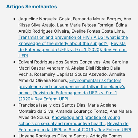
Artigos Semelhantes
Jaqueline Nogueira Costa, Fernanda Moura Borges, Ana
Klisse Silva Araújo, Laura Maria Feitosa Formiga, Édina
Araújo Rodrigues Oliveira, Eveline Fontes Costa Lima,
Transmission and prevention of HIV / AIDS: what is the
knowledge of the elderly about the subject?
,
Revista
de Enfermagem da UFPI: v. 9 n. 1 (2020): Rev Enferm
UFPI
Edivani Rodrigues dos Santos Gonçalves, Ana Carolina
Macri Gaspar Vendramini, Akeisa Dieli Ribeiro Dalla
Vechia, Rosemeiry Capriata Souza Azevedo, Annelita
Almeida Oliveira Reiners,
Environmental risk factors,
prevalence and consequences of falls in the elderly's
home
,
Revista de Enfermagem da UFPI: v. 9 n. 1
(2020): Rev Enferm UFPI
Francisca Isaelly dos Santos Dias, Maria Adelane
Monteiro da Silva, Amanda Lourenço Tomaz, Ana Naiara
Alves de Sousa,
Knowledge and practice of young
schools on sexual and reproductive health
,
Revista de
Enfermagem da UFPI: v. 8 n. 4 (2019): Rev Enferm UFPI
Lidyane Rodrigues Oliveira Santos, Adrícylla Gomes