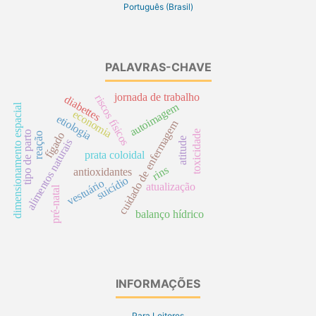
Português (Brasil)
PALAVRAS-CHAVE
jornada de trabalho
riscos físicos
diabettes
autoimagem
dimensionamento espacial
economia
etiologia
cuidado de enfermagem
toxicidade
tipo de parto
fígado
reação
atitude
alimentos naturais
prata coloidal
rins
antioxidantes
suicídio
vestuário
atualização
pré-natal
balanço hídrico
INFORMAÇÕES
Para Leitores