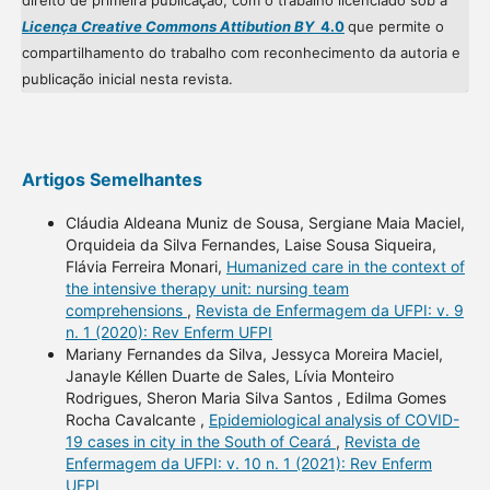
direito de primeira publicação, com o trabalho licenciado sob a
Licença Creative Commons Attibution BY
4.0
que permite o
compartilhamento do trabalho com reconhecimento da autoria e
publicação inicial nesta revista.
Artigos Semelhantes
Cláudia Aldeana Muniz de Sousa, Sergiane Maia Maciel,
Orquideia da Silva Fernandes, Laise Sousa Siqueira,
Flávia Ferreira Monari,
Humanized care in the context of
the intensive therapy unit: nursing team
comprehensions
,
Revista de Enfermagem da UFPI: v. 9
n. 1 (2020): Rev Enferm UFPI
Mariany Fernandes da Silva, Jessyca Moreira Maciel,
Janayle Kéllen Duarte de Sales, Lívia Monteiro
Rodrigues, Sheron Maria Silva Santos , Edilma Gomes
Rocha Cavalcante ,
Epidemiological analysis of COVID-
19 cases in city in the South of Ceará
,
Revista de
Enfermagem da UFPI: v. 10 n. 1 (2021): Rev Enferm
UFPI