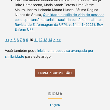
Brito Damasceno, Maria Sarah Teresa Lima Verde
Moura, Ionara Holanda Moura Nunes, Fátima Regina
Nunes de Sousa,
Qualidade e estilo de vida de pessoas
com hipertensão arterial associada ou não ao diabetes
,
Revista de Enfermagem da UFPI: v. 14 n. 1 (2025): Rev
Enferm UFPI
<<
<
5
6
7
8
9
10
11
12
13
14
>
>>
Você também pode
iniciar uma pesquisa avançada por
similaridade
para este artigo.
ENVIAR SUBMISSÃO
IDIOMA
English