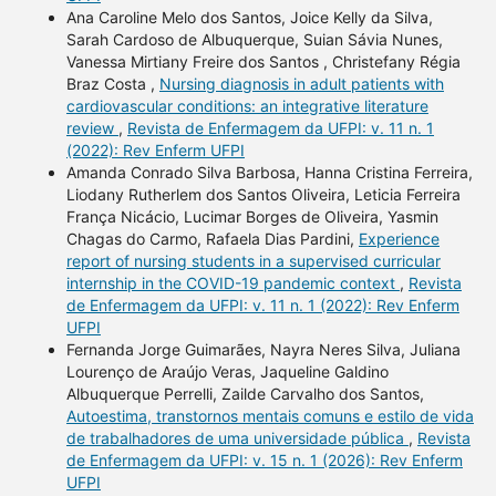
Ana Caroline Melo dos Santos, Joice Kelly da Silva,
Sarah Cardoso de Albuquerque, Suian Sávia Nunes,
Vanessa Mirtiany Freire dos Santos , Christefany Régia
Braz Costa ,
Nursing diagnosis in adult patients with
cardiovascular conditions: an integrative literature
review
,
Revista de Enfermagem da UFPI: v. 11 n. 1
(2022): Rev Enferm UFPI
Amanda Conrado Silva Barbosa, Hanna Cristina Ferreira,
Liodany Rutherlem dos Santos Oliveira, Leticia Ferreira
França Nicácio, Lucimar Borges de Oliveira, Yasmin
Chagas do Carmo, Rafaela Dias Pardini,
Experience
report of nursing students in a supervised curricular
internship in the COVID-19 pandemic context
,
Revista
de Enfermagem da UFPI: v. 11 n. 1 (2022): Rev Enferm
UFPI
Fernanda Jorge Guimarães, Nayra Neres Silva, Juliana
Lourenço de Araújo Veras, Jaqueline Galdino
Albuquerque Perrelli, Zailde Carvalho dos Santos,
Autoestima, transtornos mentais comuns e estilo de vida
de trabalhadores de uma universidade pública
,
Revista
de Enfermagem da UFPI: v. 15 n. 1 (2026): Rev Enferm
UFPI