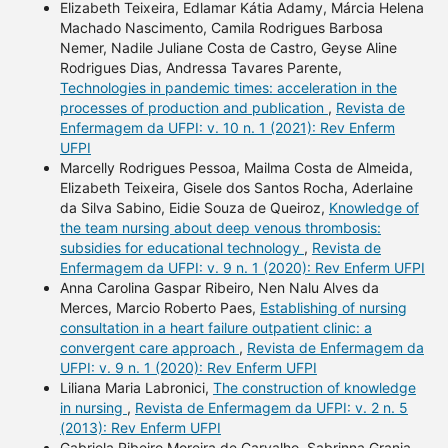
Elizabeth Teixeira, Edlamar Kátia Adamy, Márcia Helena
Machado Nascimento, Camila Rodrigues Barbosa
Nemer, Nadile Juliane Costa de Castro, Geyse Aline
Rodrigues Dias, Andressa Tavares Parente,
Technologies in pandemic times: acceleration in the
processes of production and publication
,
Revista de
Enfermagem da UFPI: v. 10 n. 1 (2021): Rev Enferm
UFPI
Marcelly Rodrigues Pessoa, Mailma Costa de Almeida,
Elizabeth Teixeira, Gisele dos Santos Rocha, Aderlaine
da Silva Sabino, Eidie Souza de Queiroz,
Knowledge of
the team nursing about deep venous thrombosis:
subsidies for educational technology
,
Revista de
Enfermagem da UFPI: v. 9 n. 1 (2020): Rev Enferm UFPI
Anna Carolina Gaspar Ribeiro, Nen Nalu Alves da
Merces, Marcio Roberto Paes,
Establishing of nursing
consultation in a heart failure outpatient clinic: a
convergent care approach
,
Revista de Enfermagem da
UFPI: v. 9 n. 1 (2020): Rev Enferm UFPI
Liliana Maria Labronici,
The construction of knowledge
in nursing
,
Revista de Enfermagem da UFPI: v. 2 n. 5
(2013): Rev Enferm UFPI
Gabriela Ribeiro Moreira de Carvalho, Sabrinna Granja