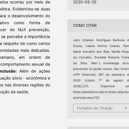
dados ocorreu por meio de
2020-09-29
mática. Evidenciou-se duas
para o desenvolvimento do
ativo como forma de
COMO CITAR
er de fácil prevenção,
 se percebe a importância
Jairo Edielson Rodrigues Barbosa 
a respeito de como certos
Sousa, Laiana Santos Soares, Ela
rmidades mais delicadas.
Maria Azevêdo dos Reis, Marília Roq
 peniano, em ordem de
de Carvalho, Grazielle Roberta Freit
da Silva. Man`s knowledge abou
 o comportamento sexual de
prevention of penile cancer. Rev Enfe
nclusão:
Além de ações
UFPI [Internet]. 29º de setembro 
tuação sócio - econômica e
2020 [citado 7º de agosto d
es nas diversas regiões do
2026];3(1). Disponível em
moção da saúde.
https://periodicos.ufpi.br/index.php/reu
pi/article/view/153
Fomatos de Citação