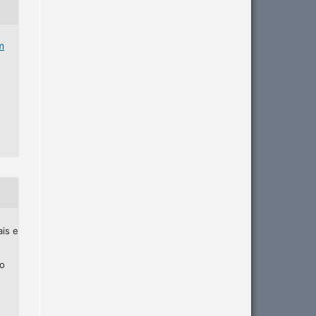
m
ais e
ho