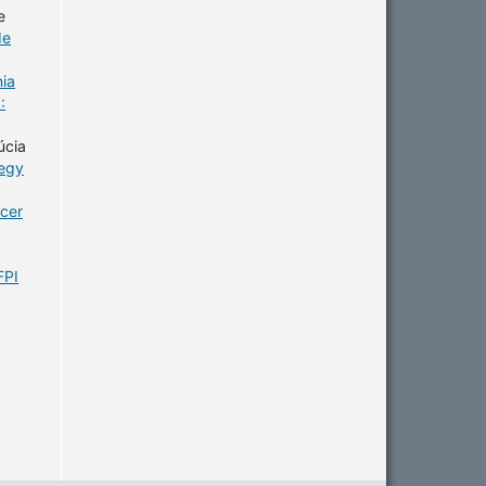
e
de
nia
:
úcia
tegy
ncer
FPI