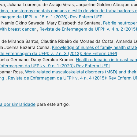
va, Juliana Lourenço de Araújo Veras, Jaqueline Galdino Albuquerqu
tima, transtornos mentais comuns e estilo de vida de trabalhadores 
rmagem da UFPI: v. 15 n. 1 (2026): Rev Enferm UFPI
, Namie Okino Sawada, Mary Elizabeth de Santana,
Febrile neutrope
with breast cancer
,
Revista de Enfermagem da UFPI: v. 4 n. 2 (2015)
e de Miranda Barros, Clautina Ribeiro de Moraes da Costa, Amanda L
rla Joelma Bezerra Cunha,
Knowledge of nurses of family health stra
de Enfermagem da UFPI: v. 2 n. 3 (2013): Rev Enferm UFPI
a Cunha Germano, Dany Geraldo Kramer,
Health education in breast ca
Enfermagem da UFPI: v. 9 n. 1 (2020): Rev Enferm UFPI
ibamar Ross,
Work-related musculoskeletal disorders (MSD) and their
ing
,
Revista de Enfermagem da UFPI: v. 4 n. 4 (2015): Rev Enferm U
a por similaridade
para este artigo.