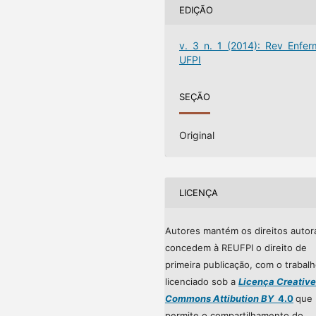
EDIÇÃO
v. 3 n. 1 (2014): Rev Enfer
UFPI
SEÇÃO
Original
LICENÇA
Autores mantém os direitos autor
concedem à REUFPI o direito de
primeira publicação, com o trabal
licenciado sob a
Licença Creative
Commons Attibution BY
4.0
que
permite o compartilhamento do