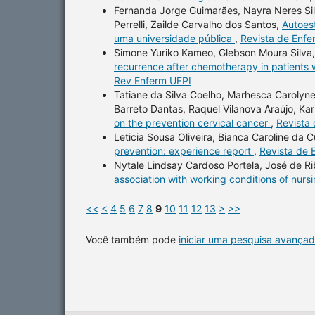
Fernanda Jorge Guimarães, Nayra Neres Sil
Perrelli, Zailde Carvalho dos Santos,
Autoes
uma universidade pública
,
Revista de Enfe
Simone Yuriko Kameo, Glebson Moura Silva
recurrence after chemotherapy in patients 
Rev Enferm UFPI
Tatiane da Silva Coelho, Marhesca Carolyn
Barreto Dantas, Raquel Vilanova Araújo, Ka
on the prevention cervical cancer
,
Revista 
Leticia Sousa Oliveira, Bianca Caroline d
prevention: experience report
,
Revista de 
Nytale Lindsay Cardoso Portela, José de R
association with working conditions of nurs
<<
<
4
5
6
7
8
9
10
11
12
13
>
>>
Você também pode
iniciar uma pesquisa avançad