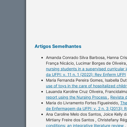
Artigos Semelhantes
Amanda Conrado Silva Barbosa, Hanna Cristin
França Nicácio, Lucimar Borges de Oliveira
nursing students in a supervised curricula
da UFPI: v. 11 n. 1 (2022): Rev Enferm UFPI
Maria Fernanda Pereira Gomes, Isabella Dutra
use of toys in the care of hospitalized child
Lauanda Karoline Cruz Oliveira, Francidalm
report using the Nursing Process
,
Revista 
Maria do Livramento Fortes Figueireido,
The
de Enfermagem da UFPI: v. 2 n. 3 (2013): 
Ana Caroline Melo dos Santos, Joice Kelly 
Mirtiany Freire dos Santos , Christefany Ré
conditions: an integrative literature review
,