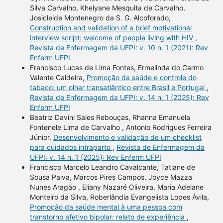
Silva Carvalho, Khelyane Mesquita de Carvalho,
Josicleide Montenegro da S. G. Alcoforado,
Construction and validation of a brief motivational
interview script: welcome of people living with HIV
,
Revista de Enfermagem da UFPI: v. 10 n. 1 (2021): Rev
Enferm UFPI
Francisco Lucas de Lima Fontes, Ermelinda do Carmo
Valente Caldeira,
Promoção da saúde e controle do
tabaco: um olhar transatlântico entre Brasil e Portugal
,
Revista de Enfermagem da UFPI: v. 14 n. 1 (2025): Rev
Enferm UFPI
Beatriz Davini Sales Rebouças, Rhanna Emanuela
Fontenele Lima de Carvalho , Antonio Rodrigues Ferreira
Júnior,
Desenvolvimento e validação de um checklist
para cuidados intraparto
,
Revista de Enfermagem da
UFPI: v. 14 n. 1 (2025): Rev Enferm UFPI
Francisco Marcelo Leandro Cavalcante, Tatiane de
Sousa Paiva, Marcos Pires Campos, Joyce Mazza
Nunes Aragão , Eliany Nazaré Oliveira, Maria Adelane
Monteiro da Silva, Roberlândia Evangelista Lopes Ávila,
Promoção da saúde mental à uma pessoa com
transtorno afetivo bipolar: relato de experiência
,