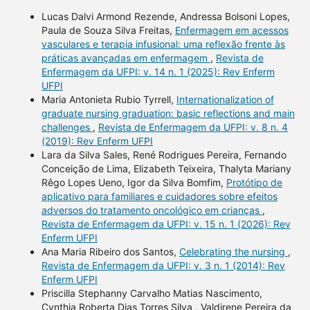
Lucas Dalvi Armond Rezende, Andressa Bolsoni Lopes,
Paula de Souza Silva Freitas,
Enfermagem em acessos
vasculares e terapia infusional: uma reflexão frente às
práticas avançadas em enfermagem
,
Revista de
Enfermagem da UFPI: v. 14 n. 1 (2025): Rev Enferm
UFPI
Maria Antonieta Rubio Tyrrell,
Internationalization of
graduate nursing graduation: basic reflections and main
challenges
,
Revista de Enfermagem da UFPI: v. 8 n. 4
(2019): Rev Enferm UFPI
Lara da Silva Sales, René Rodrigues Pereira, Fernando
Conceição de Lima, Elizabeth Teixeira, Thalyta Mariany
Rêgo Lopes Ueno, Igor da Silva Bomfim,
Protótipo de
aplicativo para familiares e cuidadores sobre efeitos
adversos do tratamento oncológico em crianças
,
Revista de Enfermagem da UFPI: v. 15 n. 1 (2026): Rev
Enferm UFPI
Ana Maria Ribeiro dos Santos,
Celebrating the nursing
,
Revista de Enfermagem da UFPI: v. 3 n. 1 (2014): Rev
Enferm UFPI
Priscilla Stephanny Carvalho Matias Nascimento,
Cynthia Roberta Dias Torres Silva , Valdirene Pereira da