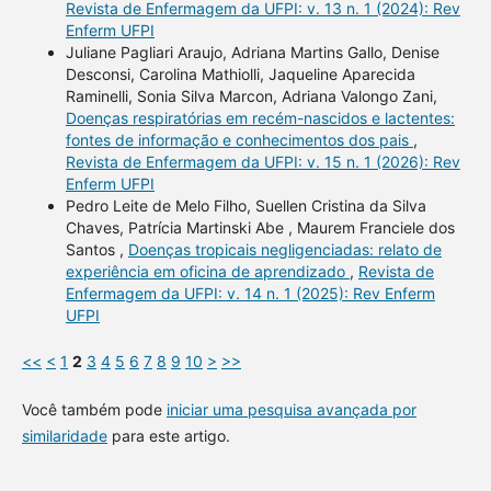
Revista de Enfermagem da UFPI: v. 13 n. 1 (2024): Rev
Enferm UFPI
Juliane Pagliari Araujo, Adriana Martins Gallo, Denise
Desconsi, Carolina Mathiolli, Jaqueline Aparecida
Raminelli, Sonia Silva Marcon, Adriana Valongo Zani,
Doenças respiratórias em recém-nascidos e lactentes:
fontes de informação e conhecimentos dos pais
,
Revista de Enfermagem da UFPI: v. 15 n. 1 (2026): Rev
Enferm UFPI
Pedro Leite de Melo Filho, Suellen Cristina da Silva
Chaves, Patrícia Martinski Abe , Maurem Franciele dos
Santos ,
Doenças tropicais negligenciadas: relato de
experiência em oficina de aprendizado
,
Revista de
Enfermagem da UFPI: v. 14 n. 1 (2025): Rev Enferm
UFPI
<<
<
1
2
3
4
5
6
7
8
9
10
>
>>
Você também pode
iniciar uma pesquisa avançada por
similaridade
para este artigo.