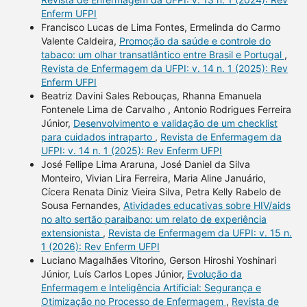
Enferm UFPI
Francisco Lucas de Lima Fontes, Ermelinda do Carmo
Valente Caldeira,
Promoção da saúde e controle do
tabaco: um olhar transatlântico entre Brasil e Portugal
,
Revista de Enfermagem da UFPI: v. 14 n. 1 (2025): Rev
Enferm UFPI
Beatriz Davini Sales Rebouças, Rhanna Emanuela
Fontenele Lima de Carvalho , Antonio Rodrigues Ferreira
Júnior,
Desenvolvimento e validação de um checklist
para cuidados intraparto
,
Revista de Enfermagem da
UFPI: v. 14 n. 1 (2025): Rev Enferm UFPI
José Fellipe Lima Araruna, José Daniel da Silva
Monteiro, Vivian Lira Ferreira, Maria Aline Januário,
Cícera Renata Diniz Vieira Silva, Petra Kelly Rabelo de
Sousa Fernandes,
Atividades educativas sobre HIV/aids
no alto sertão paraibano: um relato de experiência
extensionista
,
Revista de Enfermagem da UFPI: v. 15 n.
1 (2026): Rev Enferm UFPI
Luciano Magalhães Vitorino, Gerson Hiroshi Yoshinari
Júnior, Luís Carlos Lopes Júnior,
Evolução da
Enfermagem e Inteligência Artificial: Segurança e
Otimização no Processo de Enfermagem
,
Revista de