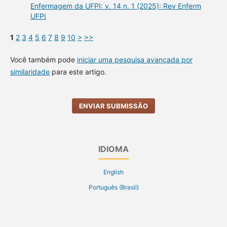
Enfermagem da UFPI: v. 14 n. 1 (2025): Rev Enferm
UFPI
1
2
3
4
5
6
7
8
9
10
>
>>
Você também pode
iniciar uma pesquisa avançada por
similaridade
para este artigo.
ENVIAR SUBMISSÃO
IDIOMA
English
Português (Brasil)