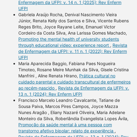
Enfermagem da UFPI: v. 14 n. 1 (2025): Rev Enferm
UFPI
Gabriela Araújo Rocha, Denival Nascimento Vieira
Júnior, Renata Kelly dos Santos e Silva, Vicente Rubens
Reges Brito, Joyce Rayane Leite, Emanuel Victor
Cordeiro da Costa Silva, Ana Larissa Gomes Machado,
Promoting the mental health of university students
through educational video: experience report
,
Revista
de Enfermagem da UFPI: v. 11 n. 1 (2022): Rev Enferm
UFPI
Maria Aparecida Baggio, Fabiana Paes Nogueira
Timoteo, Rosane Meire Munhak da Silva, Gisele Cristina
Manfrini , Aline Renata Hirano,
Prática cultural no
cuidado parental e cuidado transcultural de enfermeiros
ao recém-nascido
,
Revista de Enfermagem da UFPI: v.
13 n. 1 (2024): Rev Enferm UFPI
Francisco Marcelo Leandro Cavalcante, Tatiane de
Sousa Paiva, Marcos Pires Campos, Joyce Mazza
Nunes Aragão , Eliany Nazaré Oliveira, Maria Adelane
Monteiro da Silva, Roberlândia Evangelista Lopes Ávila,
Promoção da saúde mental à uma pessoa com
transtorno afetivo bipolar: relato de experiência
,
Revista de Enfermagem da UFPI: v. 13 n. 1 (2024): Rev