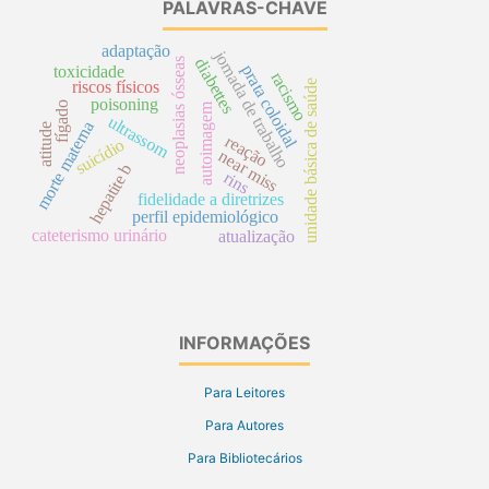
PALAVRAS-CHAVE
adaptação
jornada de trabalho
diabettes
neoplasias ósseas
prata coloidal
toxicidade
racismo
riscos físicos
unidade básica de saúde
poisoning
fígado
autoimagem
ultrassom
morte materna
atitude
reação
suicídio
near miss
hepatite b
rins
fidelidade a diretrizes
perfil epidemiológico
cateterismo urinário
atualização
INFORMAÇÕES
Para Leitores
Para Autores
Para Bibliotecários