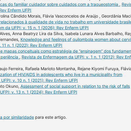
ticas do familiar cuidador sobre cuidados com a traqueostomia
,
Revi
 Rev Enferm UFPI
lina Cândido Morais, Flávia Vasconcelos de Araújo , Geordânia Maci
relacionados à qualidade de vida no trabalho em universidade brasil
m da UFPI: v. 15 n. 1 (2026): Rev Enferm UFPI
Alves, Anna Beatryz Lira da Silva, Isabela Lunara Alves Barbalho, Ra
 Fernandes,
Knowledge and feelings of quilombola women about cervi
 11 n. 1 (2022): Rev Enferm UFPI
 de mapas conceituais como estratégia de “ensinagem” dos fundame
xperiência
,
Revista de Enfermagem da UFPI: v. 1 n. 1 (2012): Rev En
aujo Ferreira, Rafaela Marioto Montanha, Rejane Kiyomi Furuya, Flávi
zation of HIV/AIDS in adolescents who live in a municipality from
UFPI: v. 10 n. 1 (2021): Rev Enferm UFPI
into Okuno,
Assessment of social support in relation to the risk of falls
FPI: v. 13 n. 1 (2024): Rev Enferm UFPI
a por similaridade
para este artigo.