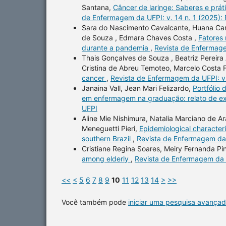
Santana,
Câncer de laringe: Saberes e prá
de Enfermagem da UFPI: v. 14 n. 1 (2025):
Sara do Nascimento Cavalcante, Huana Caro
de Souza , Edmara Chaves Costa ,
Fatores 
durante a pandemia
,
Revista de Enfermage
Thais Gonçalves de Souza , Beatriz Pereira 
Cristina de Abreu Temoteo, Marcelo Costa
cancer
,
Revista de Enfermagem da UFPI: v.
Janaina Vall, Jean Mari Felizardo,
Portfólio
em enfermagem na graduação: relato de e
UFPI
Aline Mie Nishimura, Natalia Marciano de Ar
Meneguetti Pieri,
Epidemiological characteri
southern Brazil
,
Revista de Enfermagem da 
Cristiane Regina Soares, Meiry Fernanda P
among elderly
,
Revista de Enfermagem da U
<<
<
5
6
7
8
9
10
11
12
13
14
>
>>
Você também pode
iniciar uma pesquisa avançad