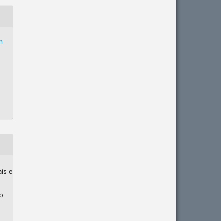
m
ais e
ho