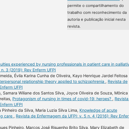
permite o compartilhamento do
trabalho com reconhecimento da
autoria e publicação inicial nesta
revista.
culties experienced by nursing professionals in patient care in palliati
 n. 3 (2019): Rev Enferm UFPI
lmeida, Évila Karina Cunha de Oliveira, Kayo Henrique Jardel Feitosa
erpersonal relationship theory applied to schizophrenia
,
Revista de
 Enferm UFPI
, Samara Wiliane dos Santos Silva, Joyce Oliveira de Souza, Mônica
reitas,
Protagonism of nursing in times of covid-19: heroes?
,
Revista
 Enferm UFPI
Pinheiro da Silva, Maria Luzia Silva Lima,
Knowledge of acute
ing care
,
Revista de Enfermagem da UFPI: v. 5 n. 4 (2016): Rev Enfe
ues Pinheiro, Marcos José Risuenho Brito Silva, Mary Elizabeth de