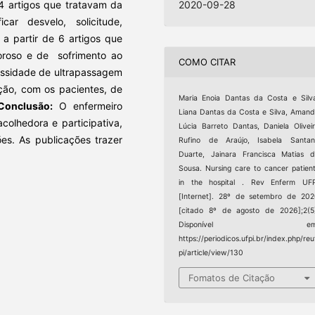
4 artigos que tratavam da
2020-09-28
car desvelo, solicitude,
a a partir de 6 artigos que
roso e de sofrimento ao
COMO CITAR
cessidade de ultrapassagem
ção, com os pacientes, de
Maria Enoia Dantas da Costa e Silv
Conclusão:
O enfermeiro
Liana Dantas da Costa e Silva, Aman
colhedora e participativa,
Lúcia Barreto Dantas, Daniela Olivei
s. As publicações trazer
Rufino de Araújo, Isabela Santan
Duarte, Jainara Francisca Matias 
Sousa. Nursing care to cancer patien
in the hospital . Rev Enferm UFP
[Internet]. 28º de setembro de 20
[citado 8º de agosto de 2026];2(5
Disponível em
https://periodicos.ufpi.br/index.php/reu
pi/article/view/130
Fomatos de Citação