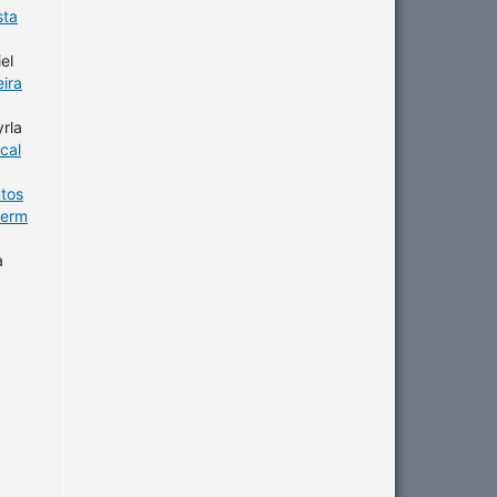
sta
el
eira
yrla
cal
ntos
ferm
a