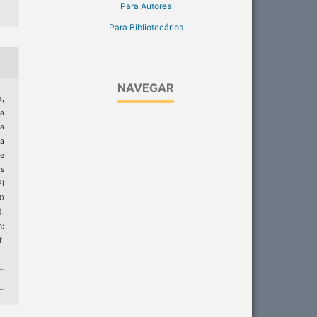
Para Autores
Para Bibliotecários
NAVEGAR
a,
da
ra
a
de
ts
I
20
).
:
f