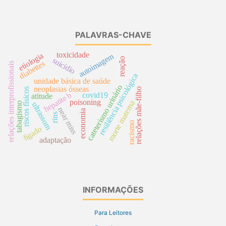
PALAVRAS-CHAVE
toxicidade
etiologia
autoimagem
reação
suicídio
diabettes
relações interprofissionais
resiliência psicológica
unidade básica de saúde
cateterismo urinário
neoplasias ósseas
relações mãe-filho
riscos físicos
hepatite b
covid19
atitude
poisoning
morte materna
tabagismo
ultrassom
near miss
economia
rins
racismo
fígado
adaptação
INFORMAÇÕES
Para Leitores