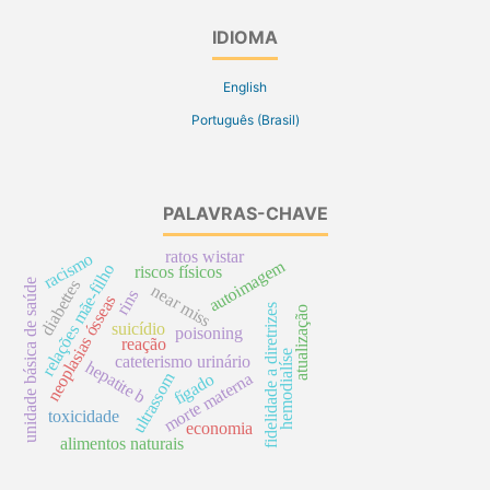
IDIOMA
English
Português (Brasil)
PALAVRAS-CHAVE
ratos wistar
racismo
autoimagem
relações mãe-filho
riscos físicos
unidade básica de saúde
diabettes
near miss
rins
neoplasias ósseas
fidelidade a diretrizes
atualização
suicídio
poisoning
reação
hemodialíse
cateterismo urinário
hepatite b
ultrassom
morte materna
fígado
toxicidade
economia
alimentos naturais