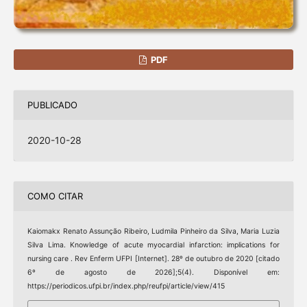
PDF
PUBLICADO
2020-10-28
COMO CITAR
Kaiomakx Renato Assunção Ribeiro, Ludmila Pinheiro da Silva, Maria Luzia
Silva Lima. Knowledge of acute myocardial infarction: implications for
nursing care . Rev Enferm UFPI [Internet]. 28º de outubro de 2020 [citado
6º de agosto de 2026];5(4). Disponível em:
https://periodicos.ufpi.br/index.php/reufpi/article/view/415