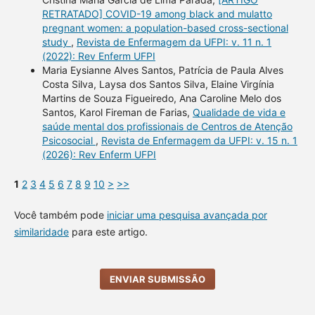
RETRATADO] COVID-19 among black and mulatto
pregnant women: a population-based cross-sectional
study
,
Revista de Enfermagem da UFPI: v. 11 n. 1
(2022): Rev Enferm UFPI
Maria Eysianne Alves Santos, Patrícia de Paula Alves
Costa Silva, Laysa dos Santos Silva, Elaine Virgínia
Martins de Souza Figueiredo, Ana Caroline Melo dos
Santos, Karol Fireman de Farias,
Qualidade de vida e
saúde mental dos profissionais de Centros de Atenção
Psicosocial
,
Revista de Enfermagem da UFPI: v. 15 n. 1
(2026): Rev Enferm UFPI
1
2
3
4
5
6
7
8
9
10
>
>>
Você também pode
iniciar uma pesquisa avançada por
similaridade
para este artigo.
ENVIAR SUBMISSÃO