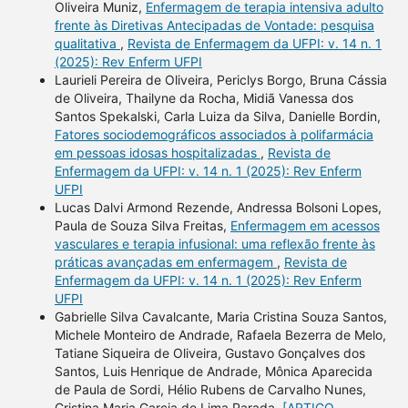
Oliveira Muniz,
Enfermagem de terapia intensiva adulto
frente às Diretivas Antecipadas de Vontade: pesquisa
qualitativa
,
Revista de Enfermagem da UFPI: v. 14 n. 1
(2025): Rev Enferm UFPI
Laurieli Pereira de Oliveira, Periclys Borgo, Bruna Cássia
de Oliveira, Thailyne da Rocha, Midiã Vanessa dos
Santos Spekalski, Carla Luiza da Silva, Danielle Bordin,
Fatores sociodemográficos associados à polifarmácia
em pessoas idosas hospitalizadas
,
Revista de
Enfermagem da UFPI: v. 14 n. 1 (2025): Rev Enferm
UFPI
Lucas Dalvi Armond Rezende, Andressa Bolsoni Lopes,
Paula de Souza Silva Freitas,
Enfermagem em acessos
vasculares e terapia infusional: uma reflexão frente às
práticas avançadas em enfermagem
,
Revista de
Enfermagem da UFPI: v. 14 n. 1 (2025): Rev Enferm
UFPI
Gabrielle Silva Cavalcante, Maria Cristina Souza Santos,
Michele Monteiro de Andrade, Rafaela Bezerra de Melo,
Tatiane Siqueira de Oliveira, Gustavo Gonçalves dos
Santos, Luis Henrique de Andrade, Mônica Aparecida
de Paula de Sordi, Hélio Rubens de Carvalho Nunes,
Cristina Maria Garcia de Lima Parada,
[ARTIGO