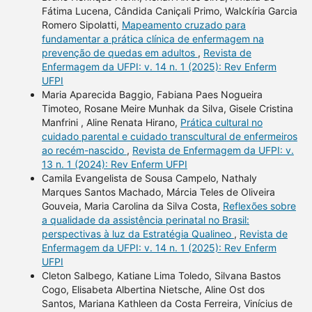
Fátima Lucena, Cândida Caniçali Primo, Walckíria Garcia
Romero Sipolatti,
Mapeamento cruzado para
fundamentar a prática clínica de enfermagem na
prevenção de quedas em adultos
,
Revista de
Enfermagem da UFPI: v. 14 n. 1 (2025): Rev Enferm
UFPI
Maria Aparecida Baggio, Fabiana Paes Nogueira
Timoteo, Rosane Meire Munhak da Silva, Gisele Cristina
Manfrini , Aline Renata Hirano,
Prática cultural no
cuidado parental e cuidado transcultural de enfermeiros
ao recém-nascido
,
Revista de Enfermagem da UFPI: v.
13 n. 1 (2024): Rev Enferm UFPI
Camila Evangelista de Sousa Campelo, Nathaly
Marques Santos Machado, Márcia Teles de Oliveira
Gouveia, Maria Carolina da Silva Costa,
Reflexões sobre
a qualidade da assistência perinatal no Brasil:
perspectivas à luz da Estratégia Qualineo
,
Revista de
Enfermagem da UFPI: v. 14 n. 1 (2025): Rev Enferm
UFPI
Cleton Salbego, Katiane Lima Toledo, Silvana Bastos
Cogo, Elisabeta Albertina Nietsche, Aline Ost dos
Santos, Mariana Kathleen da Costa Ferreira, Vinícius de