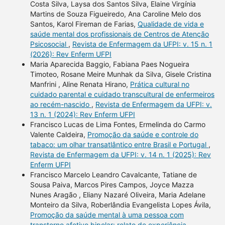
Costa Silva, Laysa dos Santos Silva, Elaine Virgínia
Martins de Souza Figueiredo, Ana Caroline Melo dos
Santos, Karol Fireman de Farias,
Qualidade de vida e
saúde mental dos profissionais de Centros de Atenção
Psicosocial
,
Revista de Enfermagem da UFPI: v. 15 n. 1
(2026): Rev Enferm UFPI
Maria Aparecida Baggio, Fabiana Paes Nogueira
Timoteo, Rosane Meire Munhak da Silva, Gisele Cristina
Manfrini , Aline Renata Hirano,
Prática cultural no
cuidado parental e cuidado transcultural de enfermeiros
ao recém-nascido
,
Revista de Enfermagem da UFPI: v.
13 n. 1 (2024): Rev Enferm UFPI
Francisco Lucas de Lima Fontes, Ermelinda do Carmo
Valente Caldeira,
Promoção da saúde e controle do
tabaco: um olhar transatlântico entre Brasil e Portugal
,
Revista de Enfermagem da UFPI: v. 14 n. 1 (2025): Rev
Enferm UFPI
Francisco Marcelo Leandro Cavalcante, Tatiane de
Sousa Paiva, Marcos Pires Campos, Joyce Mazza
Nunes Aragão , Eliany Nazaré Oliveira, Maria Adelane
Monteiro da Silva, Roberlândia Evangelista Lopes Ávila,
Promoção da saúde mental à uma pessoa com
transtorno afetivo bipolar: relato de experiência
,