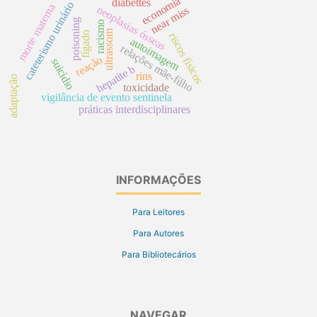
economia
diabettes
cateterismo urinário
morte materna
neoplasias ósseas
near miss
poisoning
racismo
ultrassom
fígado
riscos físicos
autoimagem
relações mãe-filho
reação
suicídio
hepatite b
rins
adaptação
toxicidade
vigilância de evento sentinela
práticas interdisciplinares
INFORMAÇÕES
Para Leitores
Para Autores
Para Bibliotecários
NAVEGAR