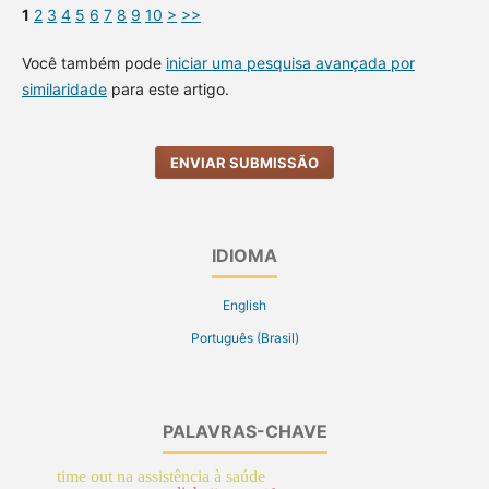
1
2
3
4
5
6
7
8
9
10
>
>>
Você também pode
iniciar uma pesquisa avançada por
similaridade
para este artigo.
ENVIAR SUBMISSÃO
IDIOMA
English
Português (Brasil)
PALAVRAS-CHAVE
time out na assistência à saúde