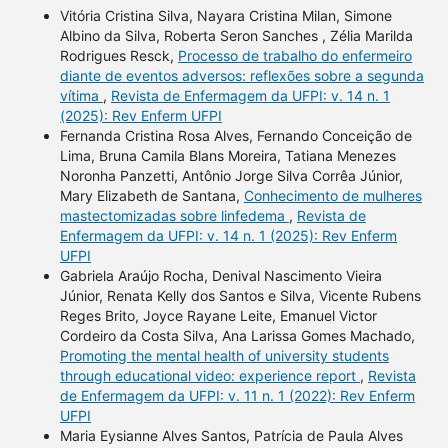
Vitória Cristina Silva, Nayara Cristina Milan, Simone
Albino da Silva, Roberta Seron Sanches , Zélia Marilda
Rodrigues Resck,
Processo de trabalho do enfermeiro
diante de eventos adversos: reflexões sobre a segunda
vítima
,
Revista de Enfermagem da UFPI: v. 14 n. 1
(2025): Rev Enferm UFPI
Fernanda Cristina Rosa Alves, Fernando Conceição de
Lima, Bruna Camila Blans Moreira, Tatiana Menezes
Noronha Panzetti, Antônio Jorge Silva Corrêa Júnior,
Mary Elizabeth de Santana,
Conhecimento de mulheres
mastectomizadas sobre linfedema
,
Revista de
Enfermagem da UFPI: v. 14 n. 1 (2025): Rev Enferm
UFPI
Gabriela Araújo Rocha, Denival Nascimento Vieira
Júnior, Renata Kelly dos Santos e Silva, Vicente Rubens
Reges Brito, Joyce Rayane Leite, Emanuel Victor
Cordeiro da Costa Silva, Ana Larissa Gomes Machado,
Promoting the mental health of university students
through educational video: experience report
,
Revista
de Enfermagem da UFPI: v. 11 n. 1 (2022): Rev Enferm
UFPI
Maria Eysianne Alves Santos, Patrícia de Paula Alves