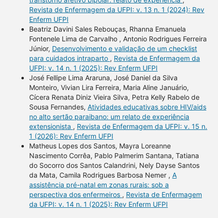
Revista de Enfermagem da UFPI: v. 13 n. 1 (2024): Rev
Enferm UFPI
Beatriz Davini Sales Rebouças, Rhanna Emanuela
Fontenele Lima de Carvalho , Antonio Rodrigues Ferreira
Júnior,
Desenvolvimento e validação de um checklist
para cuidados intraparto
,
Revista de Enfermagem da
UFPI: v. 14 n. 1 (2025): Rev Enferm UFPI
José Fellipe Lima Araruna, José Daniel da Silva
Monteiro, Vivian Lira Ferreira, Maria Aline Januário,
Cícera Renata Diniz Vieira Silva, Petra Kelly Rabelo de
Sousa Fernandes,
Atividades educativas sobre HIV/aids
no alto sertão paraibano: um relato de experiência
extensionista
,
Revista de Enfermagem da UFPI: v. 15 n.
1 (2026): Rev Enferm UFPI
Matheus Lopes dos Santos, Mayra Loreanne
Nascimento Corrêa, Pablo Palmerim Santana, Tatiana
do Socorro dos Santos Calandrini, Nely Dayse Santos
da Mata, Camila Rodrigues Barbosa Nemer ,
A
assistência pré-natal em zonas rurais: sob a
perspectiva dos enfermeiros
,
Revista de Enfermagem
da UFPI: v. 14 n. 1 (2025): Rev Enferm UFPI