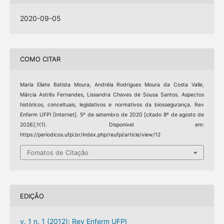
2020-09-05
COMO CITAR
Maria Eliete Batista Moura, Andréia Rodrigues Moura da Costa Valle,
Márcia Astrês Fernandes, Lissandra Chaves de Sousa Santos. Aspectos
históricos, conceituais, legislativos e normativos da biossegurança. Rev
Enferm UFPI [Internet]. 5º de setembro de 2020 [citado 8º de agosto de
2026];1(1). Disponível em:
https://periodicos.ufpi.br/index.php/reufpi/article/view/12
Fomatos de Citação
EDIÇÃO
v. 1 n. 1 (2012): Rev Enferm UFPI