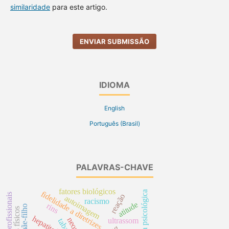
similaridade
para este artigo.
ENVIAR SUBMISSÃO
IDIOMA
English
Português (Brasil)
PALAVRAS-CHAVE
fatores biológicos
resiliência psicológica
fidelidade a diretrizes
reação
autoimagem
racismo
atitude
rins
riscos físicos
hepatite b
ultrassom