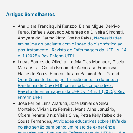
Artigos Semelhantes
Ana Clara Francisquini Renzzo, Elaine Miguel Delvivo
Farão, Rafaela Azevedo Abrantes de Oliveira Simoneti,
Andyara do Carmo Pinto Coelho Paiva,
Necessidades
em saúde do paciente com câncer: do diagnóstico ao
pós-tratamento
,
Revista de Enfermagem da UFPI: v. 14
n. 1 (2025): Rev Enferm UFPI
Lucas Borges de Oliveira, Letícia Dias Machado, Gisela
Maria Assis, Camila Bonfim de Alcantara, Francisca
Elaine de Souza França, Juliana Balbinot Reis Girondi,
Ocorrência de Lesão por Pressão antes e durante a
Pandemia de Covid-19: um estudo comparativo
,
Revista de Enfermagem da UFPI: v. 14 n. 1 (2025): Rev
Enferm UFPI
José Fellipe Lima Araruna, José Daniel da Silva
Monteiro, Vivian Lira Ferreira, Maria Aline Januário,
Cícera Renata Diniz Vieira Silva, Petra Kelly Rabelo de
Sousa Fernandes,
Atividades educativas sobre HIV/aids
no alto sertão paraibano: um relato de experiência
extensionista
,
Revista de Enfermagem da UFPI: v. 15 n.