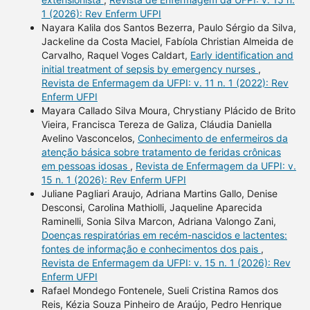
1 (2026): Rev Enferm UFPI
Nayara Kalila dos Santos Bezerra, Paulo Sérgio da Silva,
Jackeline da Costa Maciel, Fabíola Christian Almeida de
Carvalho, Raquel Voges Caldart,
Early identification and
initial treatment of sepsis by emergency nurses
,
Revista de Enfermagem da UFPI: v. 11 n. 1 (2022): Rev
Enferm UFPI
Mayara Callado Silva Moura, Chrystiany Plácido de Brito
Vieira, Francisca Tereza de Galiza, Cláudia Daniella
Avelino Vasconcelos,
Conhecimento de enfermeiros da
atenção básica sobre tratamento de feridas crônicas
em pessoas idosas
,
Revista de Enfermagem da UFPI: v.
15 n. 1 (2026): Rev Enferm UFPI
Juliane Pagliari Araujo, Adriana Martins Gallo, Denise
Desconsi, Carolina Mathiolli, Jaqueline Aparecida
Raminelli, Sonia Silva Marcon, Adriana Valongo Zani,
Doenças respiratórias em recém-nascidos e lactentes:
fontes de informação e conhecimentos dos pais
,
Revista de Enfermagem da UFPI: v. 15 n. 1 (2026): Rev
Enferm UFPI
Rafael Mondego Fontenele, Sueli Cristina Ramos dos
Reis, Kézia Souza Pinheiro de Araújo, Pedro Henrique