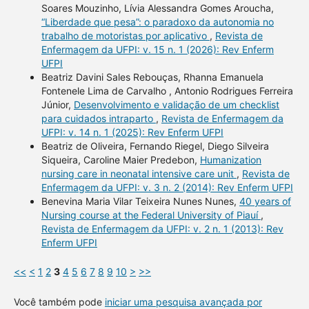
Soares Mouzinho, Lívia Alessandra Gomes Aroucha,
“Liberdade que pesa”: o paradoxo da autonomia no
trabalho de motoristas por aplicativo
,
Revista de
Enfermagem da UFPI: v. 15 n. 1 (2026): Rev Enferm
UFPI
Beatriz Davini Sales Rebouças, Rhanna Emanuela
Fontenele Lima de Carvalho , Antonio Rodrigues Ferreira
Júnior,
Desenvolvimento e validação de um checklist
para cuidados intraparto
,
Revista de Enfermagem da
UFPI: v. 14 n. 1 (2025): Rev Enferm UFPI
Beatriz de Oliveira, Fernando Riegel, Diego Silveira
Siqueira, Caroline Maier Predebon,
Humanization
nursing care in neonatal intensive care unit
,
Revista de
Enfermagem da UFPI: v. 3 n. 2 (2014): Rev Enferm UFPI
Benevina Maria Vilar Teixeira Nunes Nunes,
40 years of
Nursing course at the Federal University of Piauí
,
Revista de Enfermagem da UFPI: v. 2 n. 1 (2013): Rev
Enferm UFPI
<<
<
1
2
3
4
5
6
7
8
9
10
>
>>
Você também pode
iniciar uma pesquisa avançada por