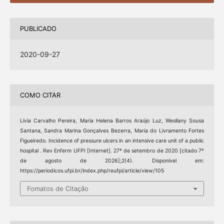
PUBLICADO
2020-09-27
COMO CITAR
Lívia Carvalho Pereira, Maria Helena Barros Araújo Luz, Wesllany Sousa
Santana, Sandra Marina Gonçalves Bezerra, Maria do Livramento Fortes
Figueiredo. Incidence of pressure ulcers in an intensive care unit of a public
hospital . Rev Enferm UFPI [Internet]. 27º de setembro de 2020 [citado 7º
de agosto de 2026];2(4). Disponível em:
https://periodicos.ufpi.br/index.php/reufpi/article/view/105
Fomatos de Citação