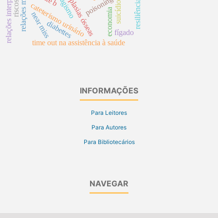
relações interprofissionais
relações mãe-filho
neoplasias ósseas
tabagismo
poisoning
suicídio
cateterismo urinário
economia
near miss
diabettes
fígado
time out na assistência à saúde
INFORMAÇÕES
Para Leitores
Para Autores
Para Bibliotecários
NAVEGAR