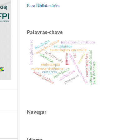
Para Bibliotecários
Palavras-chave
nutrição clínica
fisiologia
hemoglobin sc
trabalhos científicos
estudantes
tecnologias em saúde
reabilitação
cirurgia maxilofacial
adenoma
anemia
estresse ocupacional
cif
paresia
complicações
skin deseases
endoscopia
esclerose sistêmica
resiliência
antibiotics
saúde publica
congress
diagnosis
Navegar
Idioma