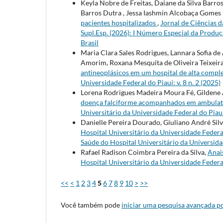
Keyla Nobre de Freitas, Daiane da Silva Barro
Barros Dutra , Jessa Iashmin Alcobaça Gomes
pacientes hospitalizados
,
Jornal de Ciências d
Supl.Esp. (2026): I Número Especial da Produ
Brasil
Maria Clara Sales Rodrigues, Lannara Sofia de
Amorim, Roxana Mesquita de Oliveira Teixeira
antineoplásicos em um hospital de alta compl
Universidade Federal do Piauí: v. 8 n. 2 (2025)
Lorena Rodrigues Madeira Moura Fé, Gildene 
doença falciforme acompanhados em ambulató
Universitário da Universidade Federal do Piauí:
Danielle Pereira Dourado, Giuliano André Sil
Hospital Universitário da Universidade Federa
Saúde do Hospital Universitário da Universidad
Rafael Radison Coimbra Pereira da Silva,
Anai
Hospital Universitário da Universidade Federal 
<<
<
1
2
3
4
5
6
7
8
9
10
>
>>
Você também pode
iniciar uma pesquisa avançada po