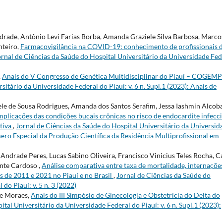
rade, Antônio Levi Farias Borba, Amanda Graziele Silva Barbosa, Marco
nteiro,
Farmacovigilância na COVID-19: conhecimento de profissionais 
ornal de Ciências da Saúde do Hospital Universitário da Universidade Fed
,
Anais do V Congresso de Genética Multidisciplinar do Piauí – COGEM
itário da Universidade Federal do Piauí: v. 6 n. Supl.1 (2023): Anais de
iele de Sousa Rodrigues, Amanda dos Santos Serafim, Jessa Iashmin Alcob
mplicações das condições bucais crônicas no risco de endocardite infecc
ativa
,
Jornal de Ciências da Saúde do Hospital Universitário da Universid
Número Especial da Produção Científica da Residência Multiprofissional em
Andrade Peres, Lucas Sabino Oliveira, Francisco Vinicius Teles Rocha, C
nte Cardoso ,
Análise comparativa entre taxa de mortalidade, internaçõe
s de 2011 e 2021 no Piauí e no Brasil
,
Jornal de Ciências da Saúde do
do Piauí: v. 5 n. 3 (2022)
de Moraes,
Anais do III Simpósio de Ginecologia e Obstetrícia do Delta do
tal Universitário da Universidade Federal do Piauí: v. 6 n. Supl.1 (2023):