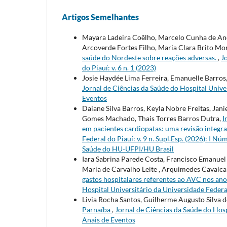
Artigos Semelhantes
Mayara Ladeira Coêlho, Marcelo Cunha de And
Arcoverde Fortes Filho, Maria Clara Brito Mo
saúde do Nordeste sobre reações adversas.
,
J
do Piauí: v. 6 n. 1 (2023)
Josie Haydée Lima Ferreira, Emanuelle Barros
Jornal de Ciências da Saúde do Hospital Univers
Eventos
Daiane Silva Barros, Keyla Nobre Freitas, Jan
Gomes Machado, Thais Torres Barros Dutra,
I
em pacientes cardiopatas: uma revisão integr
Federal do Piauí: v. 9 n. Supl.Esp. (2026): I 
Saúde do HU-UFPI/HU Brasil
Iara Sabrina Parede Costa, Francisco Emanuel 
Maria de Carvalho Leite , Arquimedes Cavalca
gastos hospitalares referentes ao AVC nos ano
Hospital Universitário da Universidade Federal 
Livia Rocha Santos, Guilherme Augusto Silva 
Parnaíba
,
Jornal de Ciências da Saúde do Hospi
Anais de Eventos