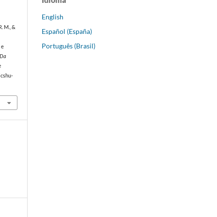
English
R. M., &
Español (España)
Português (Brasil)
 e
 Da
e
jcshu-