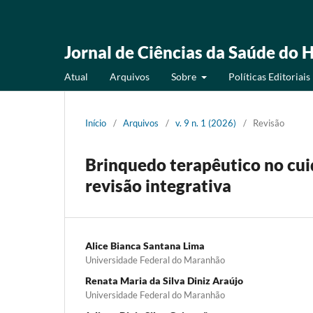
Jornal de Ciências da Saúde do H
Atual
Arquivos
Sobre
Políticas Editoriais
Início
/
Arquivos
/
v. 9 n. 1 (2026)
/
Revisão
Brinquedo terapêutico no cuid
revisão integrativa
Alice Bianca Santana Lima
Universidade Federal do Maranhão
Renata Maria da Silva Diniz Araújo
Universidade Federal do Maranhão