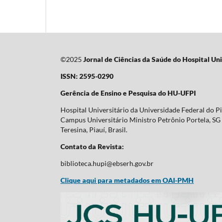
©2025
Jornal de Ciências da Saúde do Hospital Uni
ISSN: 2595-0290
Gerência de Ensino e Pesquisa do HU-UFPI
Hospital Universitário da Universidade Federal do P
Campus Universitário Ministro Petrônio Portela, SG 
Teresina, Piauí, Brasil.
Contato da Revista:
biblioteca.hupi@ebserh.gov.br
Clique aqui para metadados em OAI-PMH