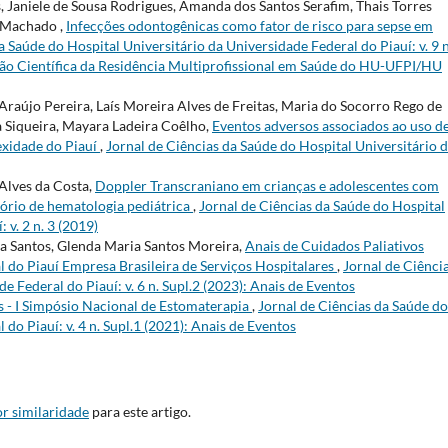
s, Janiele de Sousa Rodrigues, Amanda dos Santos Serafim, Thais Torres
 Machado ,
Infecções odontogênicas como fator de risco para sepse em
a Saúde do Hospital Universitário da Universidade Federal do Piauí: v. 9 n
ção Científica da Residência Multiprofissional em Saúde do HU-UFPI/HU
 Araújo Pereira, Laís Moreira Alves de Freitas, Maria do Socorro Rego de
 Siqueira, Mayara Ladeira Coêlho,
Eventos adversos associados ao uso d
exidade do Piauí
,
Jornal de Ciências da Saúde do Hospital Universitário 
Alves da Costa,
Doppler Transcraniano em crianças e adolescentes com
rio de hematologia pediátrica
,
Jornal de Ciências da Saúde do Hospital
 v. 2 n. 3 (2019)
va Santos, Glenda Maria Santos Moreira,
Anais de Cuidados Paliativos
l do Piauí Empresa Brasileira de Serviços Hospitalares
,
Jornal de Ciênci
e Federal do Piauí: v. 6 n. Supl.2 (2023): Anais de Eventos
s - I Simpósio Nacional de Estomaterapia
,
Jornal de Ciências da Saúde do
do Piauí: v. 4 n. Supl.1 (2021): Anais de Eventos
r similaridade
para este artigo.