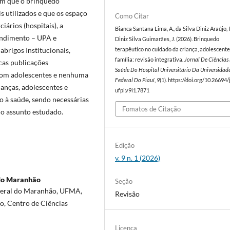
am que o brinquedo
s utilizados e que os espaço
Como Citar
iários (hospitais), a
Bianca Santana Lima, A., da Silva Diniz Araújo, 
endimento – UPA e
Diniz Silva Guimarães, J. (2026). Brinquedo
 abrigos Institucionais,
terapêutico no cuidado da criança, adolescente
família: revisão integrativa.
Jornal De Ciências
cas publicações
Saúde Do Hospital Universitário Da Universidad
 com adolescentes e nenhuma
Federal Do Piauí
,
9
(1). https://doi.org/10.26694/
ianças, adolescentes e
ufpi.v9i1.7871
ão à saúde, sendo necessárias
Fomatos de Citação
do assunto estudado.
Edição
v. 9 n. 1 (2026)
 do Maranhão
Seção
deral do Maranhão, UFMA,
Revisão
o, Centro de Ciências
Licença