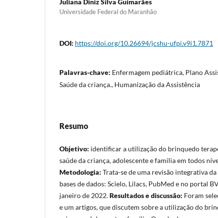
Juliana Diniz Silva Guimarães
Universidade Federal do Maranhão
DOI:
https://doi.org/10.26694/jcshu-ufpi.v9i1.7871
Palavras-chave:
Enfermagem pediátrica, Plano Assi
Saúde da criança., Humanização da Assistência
Resumo
Objetivo:
identificar a utilização do brinquedo terap
saúde da criança, adolescente e família em todos níve
Metodologia:
Trata-se de uma revisão integrativa da 
bases de dados: Scielo, Lilacs, PubMed e no portal BV
janeiro de 2022.
Resultados e discussão:
Foram selec
e um artigos, que discutem sobre a utilização do br