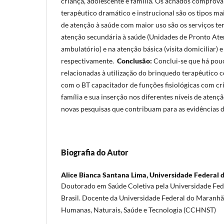
criança, adolescente e família. Os achados comprov
terapêutico dramático e instrucional são os tipos mai
de atenção à saúde com maior uso são os serviços terc
atenção secundária à saúde (Unidades de Pronto At
ambulatório) e na atenção básica (visita domiciliar) e
respectivamente.
Conclusão:
Conclui-se que há pou
relacionadas à utilização do brinquedo terapêutico
com o BT capacitador de funções fisiológicas com cr
família e sua inserção nos diferentes níveis de atenç
novas pesquisas que contribuam para as evidências 
Biografia do Autor
Alice Bianca Santana Lima,
Universidade Federal
Doutorado em Saúde Coletiva pela Universidade Fe
Brasil. Docente da Universidade Federal do Maranhã
Humanas, Naturais, Saúde e Tecnologia (CCHNST)