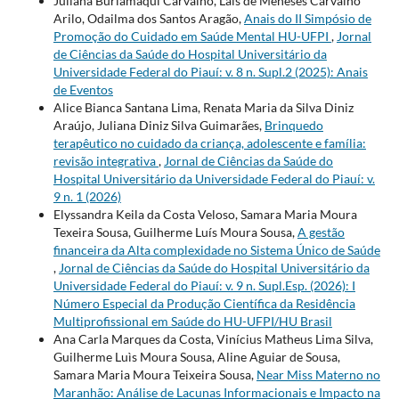
Juliana Burlamaqui Carvalho, Lais de Meneses Carvalho
Arilo, Odailma dos Santos Aragão,
Anais do II Simpósio de
Promoção do Cuidado em Saúde Mental HU-UFPI
,
Jornal
de Ciências da Saúde do Hospital Universitário da
Universidade Federal do Piauí: v. 8 n. Supl.2 (2025): Anais
de Eventos
Alice Bianca Santana Lima, Renata Maria da Silva Diniz
Araújo, Juliana Diniz Silva Guimarães,
Brinquedo
terapêutico no cuidado da criança, adolescente e família:
revisão integrativa
,
Jornal de Ciências da Saúde do
Hospital Universitário da Universidade Federal do Piauí: v.
9 n. 1 (2026)
Elyssandra Keila da Costa Veloso, Samara Maria Moura
Texeira Sousa, Guilherme Luís Moura Sousa,
A gestão
financeira da Alta complexidade no Sistema Único de Saúde
,
Jornal de Ciências da Saúde do Hospital Universitário da
Universidade Federal do Piauí: v. 9 n. Supl.Esp. (2026): I
Número Especial da Produção Científica da Residência
Multiprofissional em Saúde do HU-UFPI/HU Brasil
Ana Carla Marques da Costa, Vinícius Matheus Lima Silva,
Guilherme Luìs Moura Sousa, Aline Aguiar de Sousa,
Samara Maria Moura Teixeira Sousa,
Near Miss Materno no
Maranhão: Análise de Lacunas Informacionais e Impacto na