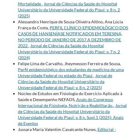
Mortalidade
,
Jornal de Ciências da Saúde do Hospital
Universitário da Universidade Federal do Piauí: v. 8 n. 2
(2025)
Alessandro Henrique de Sousa Oliveira Altino, Ana Lúcia
França da Costa,
PERFIL CLÍNICO-EPIDEMIOLÓGICO DOS
CASOS DE HANSENÍASE NOTIFICADOS EM TERESINA,
NO PERÍODO DE JANEIRO DE 2017 A DEZEMBRO DE
2022
,
Jornal de Ciências da Saúde do Hospital
Universitário da Universidade Federal do Piauí: v. 7 n. 2
(2024)
Felipe Lima de Carvalho, Jheymesson Ferreira de Sousa,
Perfil epidemiológico dos estudantes de medicina de uma
Universidade Federal no estado do Piauí
,
Jornal de
Ciências da Saúde do Hospital Universitário da
Universidade Federal do Piauí: v. 8 n. 2 (2025)
Núcleo de Estudos em Fisiologia do Exercício Aplicado à
Saúde e Desempenho NEFADS,
Anais do Congresso
Internacional de Fisiologia, Nutrição e Reabilitação
,
Jornal
de Ciências da Saúde do Hospital Universitário da
Universidade Federal do Piauí: v. 8 n. Supl.1 (2025): Anais
de Eventos
Jussara Maria Valentim Cavalcante Nunes,
Editorial -