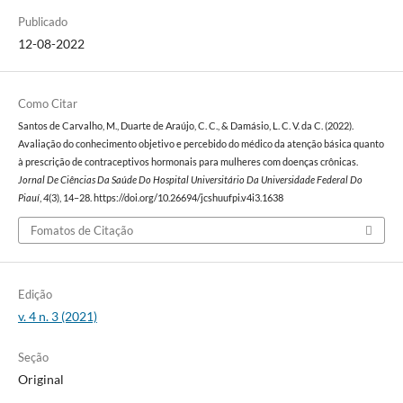
Publicado
12-08-2022
Como Citar
Santos de Carvalho, M., Duarte de Araújo, C. C., & Damásio, L. C. V. da C. (2022).
Avaliação do conhecimento objetivo e percebido do médico da atenção básica quanto
à prescrição de contraceptivos hormonais para mulheres com doenças crônicas.
Jornal De Ciências Da Saúde Do Hospital Universitário Da Universidade Federal Do
Piauí
,
4
(3), 14–28. https://doi.org/10.26694/jcshuufpi.v4i3.1638
Fomatos de Citação
Edição
v. 4 n. 3 (2021)
Seção
Original