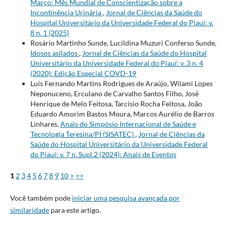
Março: Mês Mundial de Conscientização sobre a
Incontinência Urinária
,
Jornal de Ciências da Saúde do
Hospital Universitário da Universidade Federal do Piauí: v.
8 n. 1 (2025)
Rosário Martinho Sunde, Lucildina Muzuri Conferso Sunde,
Idosos asilados
,
Jornal de Ciências da Saúde do Hospital
Universitário da Universidade Federal do Piauí: v. 3 n. 4
(2020): Edição Especial COVD-19
Luís Fernando Martins Rodrigues de Araújo, Wilami Lopes
Neponuceno, Erculano de Carvalho Santos Filho, José
Henrique de Melo Feitosa, Tarcísio Rocha Feitosa, João
Eduardo Amorim Bastos Moura, Marcos Aurélio de Barros
Linhares,
Anais do Simpósio Internacional de Saúde e
Tecnologia Teresina/PI (SISATEC)
,
Jornal de Ciências da
Saúde do Hospital Universitário da Universidade Federal
do Piauí: v. 7 n. Supl.2 (2024): Anais de Eventos
1
2
3
4
5
6
7
8
9
10
>
>>
Você também pode
iniciar uma pesquisa avançada por
similaridade
para este artigo.