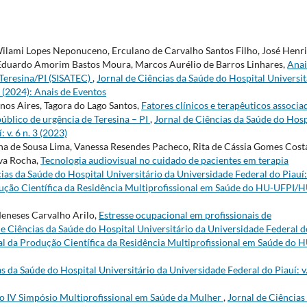
Wilami Lopes Neponuceno, Erculano de Carvalho Santos Filho, José Henr
o Eduardo Amorim Bastos Moura, Marcos Aurélio de Barros Linhares,
Anai
 Teresina/PI (SISATEC)
,
Jornal de Ciências da Saúde do Hospital Universit
2 (2024): Anais de Eventos
os Aires, Tagora do Lago Santos,
Fatores clínicos e terapêuticos associa
úblico de urgência de Teresina – PI
,
Jornal de Ciências da Saúde do Hosp
 v. 6 n. 3 (2023)
a de Sousa Lima, Vanessa Resendes Pacheco, Rita de Cássia Gomes Cost
lva Rocha,
Tecnologia audiovisual no cuidado de pacientes em terapia
ias da Saúde do Hospital Universitário da Universidade Federal do Piauí: 
odução Científica da Residência Multiprofissional em Saúde do HU-UFPI/
Meneses Carvalho Arilo,
Estresse ocupacional em profissionais de
de Ciências da Saúde do Hospital Universitário da Universidade Federal d
cial da Produção Científica da Residência Multiprofissional em Saúde do 
s da Saúde do Hospital Universitário da Universidade Federal do Piauí: v.
o IV Simpósio Multiprofissional em Saúde da Mulher
,
Jornal de Ciências