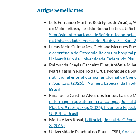
Artigos Semelhantes
Luís Fernando Martins Rodrigues de Araújo, 
de Melo Feitosa, Tarcísio Rocha Feitosa, Joã
Simpósio Internacional de Saúde e Tecnologia
da Universidade Federal do Piauí: v. 7 n. Supl.
Lucas Melo Guimarães, Clebiana Marques Buen
à ocorrência de Osteomielite em um hospital p
Universitário da Universidade Federal do Piauí:
Raimunda Sheyla Carneiro Dias, Antônia Milen
Maria Yasmin Ribeiro da Cruz, Monique da Si
nutricional enteral domiciliar
,
Jornal de Ciênc
n. Supl.Esp. (2026): I Número Especial da Pr
Brasil
Emanuelle Cristine Alves dos Santos, Laís de 
enfermagem que atuam na oncologia
,
Jornal 
Piauí: v. 9 n. Supl.Esp. (2026): I Número Espe
UFPI/HU Brasil
Marta Alves Rosal,
Editorial
,
Jornal de Ciência
3 (2019)
Universidade Estadual do Piauí UESPI,
Anais d