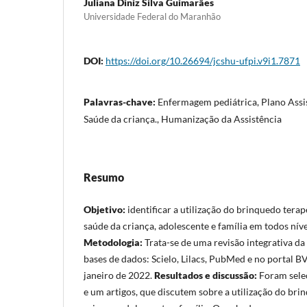
Juliana Diniz Silva Guimarães
Universidade Federal do Maranhão
DOI:
https://doi.org/10.26694/jcshu-ufpi.v9i1.7871
Palavras-chave:
Enfermagem pediátrica, Plano Assi
Saúde da criança., Humanização da Assistência
Resumo
Objetivo:
identificar a utilização do brinquedo terap
saúde da criança, adolescente e família em todos níve
Metodologia:
Trata-se de uma revisão integrativa da 
bases de dados: Scielo, Lilacs, PubMed e no portal BV
janeiro de 2022.
Resultados e discussão:
Foram selec
e um artigos, que discutem sobre a utilização do br