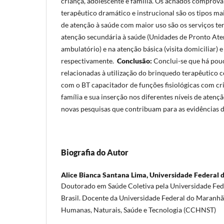
criança, adolescente e família. Os achados comprov
terapêutico dramático e instrucional são os tipos mai
de atenção à saúde com maior uso são os serviços terc
atenção secundária à saúde (Unidades de Pronto At
ambulatório) e na atenção básica (visita domiciliar) e
respectivamente.
Conclusão:
Conclui-se que há pou
relacionadas à utilização do brinquedo terapêutico
com o BT capacitador de funções fisiológicas com cr
família e sua inserção nos diferentes níveis de atenç
novas pesquisas que contribuam para as evidências 
Biografia do Autor
Alice Bianca Santana Lima,
Universidade Federal
Doutorado em Saúde Coletiva pela Universidade Fe
Brasil. Docente da Universidade Federal do Maranhã
Humanas, Naturais, Saúde e Tecnologia (CCHNST)