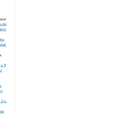
ique
s do
ário
dos
ital
a,
v. 9
HU
o
HU-
 2 n.
 da