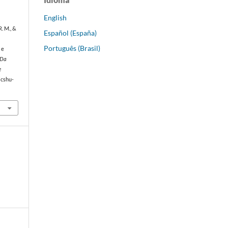
English
R. M., &
Español (España)
Português (Brasil)
 e
 Da
e
jcshu-