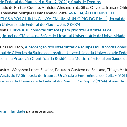
e Federal do Piauí: v. 4 n. Supl.2 (2021): Anais de Eventos
ado de Freitas Coelho, Vinicius Alexandre da Silva Oliveira, Iranary Ohi
vana Thamyres Marques Damasceno Costa,
AVALIAÇÃO DO NÍVEL DE
ELAS APÓS CHIKUNGUNYA EM UM MUNICÍPIO DO PIAUÍ
,
Jornal de
 Universidade Federal do Piauí: v. 7 n. 2 (2024)
lyana,
Curva ABC como ferramenta para priorizar estratégias de
s
,
Jornal de Ciências da Saúde do Hospital Universitário da Universidade
reira Dourado,
A percepção dos integrantes de equipes multiprofissionais
rnal de Ciências da Saúde do Hospital Universitário da Universidade Fede
special da Produção Científica da Residência Multiprofissional em Saúde d
astro , Walysson Lopes Silveira, Eduardo Gustavo de Santana, Thiago Ant
Anais do IV Simpósio de Trauma, Urgência e Emergência do Delta - IV S
itário da Universidade Federal do Piauí: v. 7 n. Supl.2 (2024): Anais de
r similaridade
para este artigo.