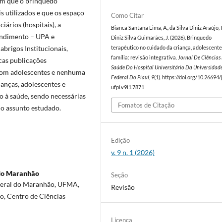
am que o brinquedo
s utilizados e que os espaço
Como Citar
iários (hospitais), a
Bianca Santana Lima, A., da Silva Diniz Araújo, 
endimento – UPA e
Diniz Silva Guimarães, J. (2026). Brinquedo
 abrigos Institucionais,
terapêutico no cuidado da criança, adolescente
família: revisão integrativa.
Jornal De Ciências
cas publicações
Saúde Do Hospital Universitário Da Universidad
 com adolescentes e nenhuma
Federal Do Piauí
,
9
(1). https://doi.org/10.26694/
ianças, adolescentes e
ufpi.v9i1.7871
ão à saúde, sendo necessárias
Fomatos de Citação
do assunto estudado.
Edição
v. 9 n. 1 (2026)
 do Maranhão
Seção
deral do Maranhão, UFMA,
Revisão
o, Centro de Ciências
Licença