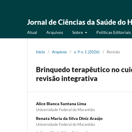
Jornal de Ciências da Saúde do H
Atual
Arquivos
Sobre
Políticas Editoriais
Início
/
Arquivos
/
v. 9 n. 1 (2026)
/
Revisão
Brinquedo terapêutico no cuid
revisão integrativa
Alice Bianca Santana Lima
Universidade Federal do Maranhão
Renata Maria da Silva Diniz Araújo
Universidade Federal do Maranhão