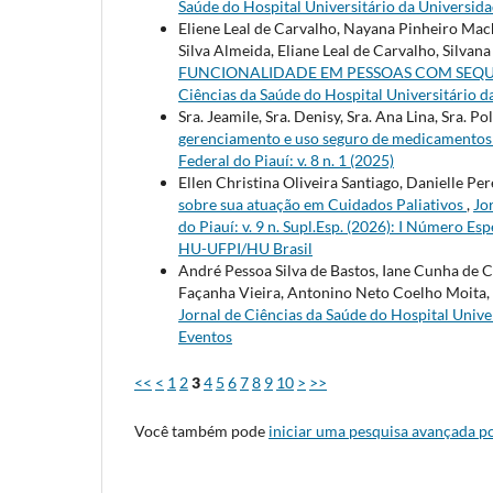
Saúde do Hospital Universitário da Universidad
Eliene Leal de Carvalho, Nayana Pinheiro Mach
Silva Almeida, Eliane Leal de Carvalho, Sil
FUNCIONALIDADE EM PESSOAS COM SEQU
Ciências da Saúde do Hospital Universitário da
Sra. Jeamile, Sra. Denisy, Sra. Ana Lina, Sra. Po
gerenciamento e uso seguro de medicamento
Federal do Piauí: v. 8 n. 1 (2025)
Ellen Christina Oliveira Santiago, Danielle Pe
sobre sua atuação em Cuidados Paliativos
,
Jo
do Piauí: v. 9 n. Supl.Esp. (2026): I Número E
HU-UFPI/HU Brasil
André Pessoa Silva de Bastos, Iane Cunha de C
Façanha Vieira, Antonino Neto Coelho Moita,
Jornal de Ciências da Saúde do Hospital Univers
Eventos
<<
<
1
2
3
4
5
6
7
8
9
10
>
>>
Você também pode
iniciar uma pesquisa avançada po