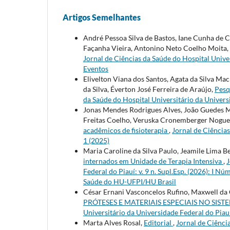
Artigos Semelhantes
André Pessoa Silva de Bastos, Iane Cunha de C
Façanha Vieira, Antonino Neto Coelho Moita,
Jornal de Ciências da Saúde do Hospital Univers
Eventos
Elivelton Viana dos Santos, Agata da Silva Ma
da Silva, Éverton José Ferreira de Araújo,
Pesq
da Saúde do Hospital Universitário da Universid
Jonas Mendes Rodrigues Alves, João Guedes M
Freitas Coelho, Veruska Cronemberger Nogue
acadêmicos de fisioterapia
,
Jornal de Ciências
1 (2025)
Maria Caroline da Silva Paulo, Jeamile Lima B
internados em Unidade de Terapia Intensiva
,
J
Federal do Piauí: v. 9 n. Supl.Esp. (2026): I 
Saúde do HU-UFPI/HU Brasil
César Ernani Vasconcelos Rufino, Maxwell da 
PRÓTESES E MATERIAIS ESPECIAIS NO SIS
Universitário da Universidade Federal do Piauí:
Marta Alves Rosal,
Editorial
,
Jornal de Ciência