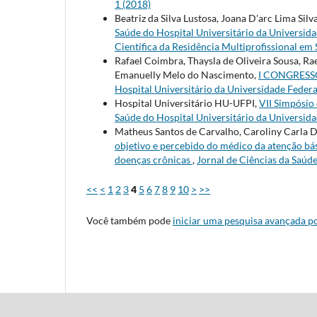
1 (2018)
Beatriz da Silva Lustosa, Joana D'arc Lima Silv
Saúde do Hospital Universitário da Universidad
Científica da Residência Multiprofissional e
Rafael Coimbra, Thaysla de Oliveira Sousa, Rae
Emanuelly Melo do Nascimento,
I CONGRESS
Hospital Universitário da Universidade Federal 
Hospital Universitário HU-UFPI,
VII Simpósio
Saúde do Hospital Universitário da Universidad
Matheus Santos de Carvalho, Caroliny Carla D
objetivo e percebido do médico da atenção bá
doenças crônicas
,
Jornal de Ciências da Saúde
<<
<
1
2
3
4
5
6
7
8
9
10
>
>>
Você também pode
iniciar uma pesquisa avançada po