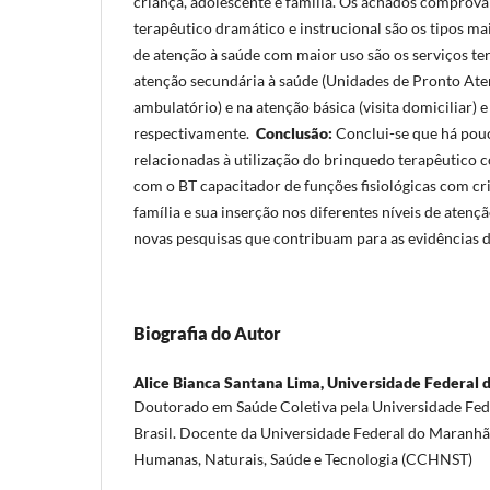
criança, adolescente e família. Os achados comprov
terapêutico dramático e instrucional são os tipos mai
de atenção à saúde com maior uso são os serviços terc
atenção secundária à saúde (Unidades de Pronto At
ambulatório) e na atenção básica (visita domiciliar) e
respectivamente.
Conclusão:
Conclui-se que há pou
relacionadas à utilização do brinquedo terapêutico
com o BT capacitador de funções fisiológicas com cr
família e sua inserção nos diferentes níveis de atenç
novas pesquisas que contribuam para as evidências 
Biografia do Autor
Alice Bianca Santana Lima,
Universidade Federal
Doutorado em Saúde Coletiva pela Universidade Fe
Brasil. Docente da Universidade Federal do Maranhã
Humanas, Naturais, Saúde e Tecnologia (CCHNST)