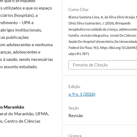
am que o brinquedo
s utilizados e que os espaço
Como Citar
iários (hospitais), a
Bianca Santana Lima, A., da Silva Diniz Araújo, 
endimento – UPA e
Diniz Silva Guimarães, J. (2026). Brinquedo
 abrigos Institucionais,
terapêutico no cuidado da criança, adolescente
família: revisão integrativa.
Jornal De Ciências
cas publicações
Saúde Do Hospital Universitário Da Universidad
 com adolescentes e nenhuma
Federal Do Piauí
,
9
(1). https://doi.org/10.26694/
ianças, adolescentes e
ufpi.v9i1.7871
ão à saúde, sendo necessárias
Fomatos de Citação
do assunto estudado.
Edição
v. 9 n. 1 (2026)
 do Maranhão
Seção
deral do Maranhão, UFMA,
Revisão
o, Centro de Ciências
Licença