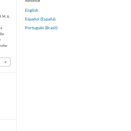
English
R. M., &
Español (España)
Português (Brasil)
 e
 Da
e
jcshu-