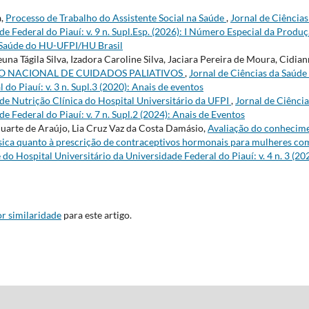
a,
Processo de Trabalho do Assistente Social na Saúde
,
Jornal de Ciências
e Federal do Piauí: v. 9 n. Supl.Esp. (2026): I Número Especial da Produ
m Saúde do HU-UFPI/HU Brasil
una Tágila Silva, Izadora Caroline Silva, Jaciara Pereira de Moura, Cidia
O NACIONAL DE CUIDADOS PALIATIVOS
,
Jornal de Ciências da Saúde
do Piauí: v. 3 n. Supl.3 (2020): Anais de eventos
 de Nutrição Clínica do Hospital Universitário da UFPI
,
Jornal de Ciência
e Federal do Piauí: v. 7 n. Supl.2 (2024): Anais de Eventos
uarte de Araújo, Lia Cruz Vaz da Costa Damásio,
Avaliação do conhecim
sica quanto à prescrição de contraceptivos hormonais para mulheres co
 do Hospital Universitário da Universidade Federal do Piauí: v. 4 n. 3 (20
r similaridade
para este artigo.