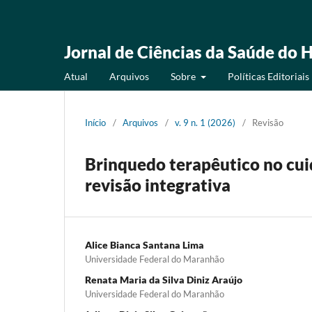
Jornal de Ciências da Saúde do H
Atual
Arquivos
Sobre
Políticas Editoriais
Início
/
Arquivos
/
v. 9 n. 1 (2026)
/
Revisão
Brinquedo terapêutico no cuid
revisão integrativa
Alice Bianca Santana Lima
Universidade Federal do Maranhão
Renata Maria da Silva Diniz Araújo
Universidade Federal do Maranhão