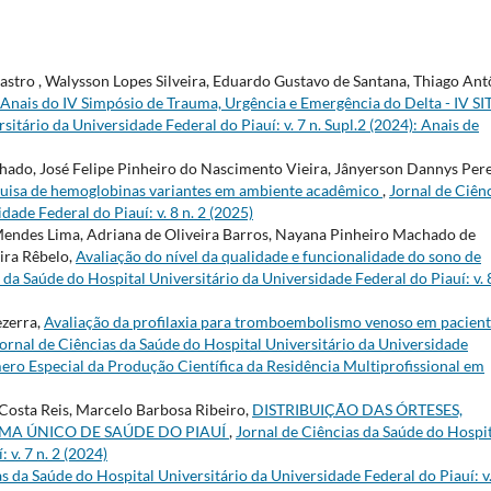
astro , Walysson Lopes Silveira, Eduardo Gustavo de Santana, Thiago Ant
Anais do IV Simpósio de Trauma, Urgência e Emergência do Delta - IV S
itário da Universidade Federal do Piauí: v. 7 n. Supl.2 (2024): Anais de
chado, José Felipe Pinheiro do Nascimento Vieira, Jânyerson Dannys Per
uisa de hemoglobinas variantes em ambiente acadêmico
,
Jornal de Ciên
ade Federal do Piauí: v. 8 n. 2 (2025)
endes Lima, Adriana de Oliveira Barros, Nayana Pinheiro Machado de
ira Rêbelo,
Avaliação do nível da qualidade e funcionalidade do sono de
 da Saúde do Hospital Universitário da Universidade Federal do Piauí: v. 8
ezerra,
Avaliação da profilaxia para tromboembolismo venoso em pacient
ornal de Ciências da Saúde do Hospital Universitário da Universidade
Número Especial da Produção Científica da Residência Multiprofissional em
Costa Reis, Marcelo Barbosa Ribeiro,
DISTRIBUIÇÃO DAS ÓRTESES,
TEMA ÚNICO DE SAÚDE DO PIAUÍ
,
Jornal de Ciências da Saúde do Hospi
 v. 7 n. 2 (2024)
s da Saúde do Hospital Universitário da Universidade Federal do Piauí: v.