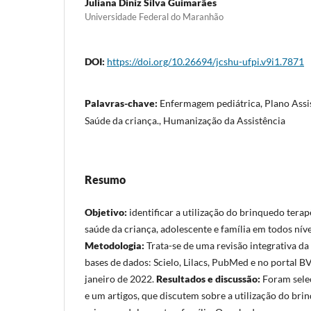
Juliana Diniz Silva Guimarães
Universidade Federal do Maranhão
DOI:
https://doi.org/10.26694/jcshu-ufpi.v9i1.7871
Palavras-chave:
Enfermagem pediátrica, Plano Assi
Saúde da criança., Humanização da Assistência
Resumo
Objetivo:
identificar a utilização do brinquedo terap
saúde da criança, adolescente e família em todos níve
Metodologia:
Trata-se de uma revisão integrativa da 
bases de dados: Scielo, Lilacs, PubMed e no portal BV
janeiro de 2022.
Resultados e discussão:
Foram selec
e um artigos, que discutem sobre a utilização do br