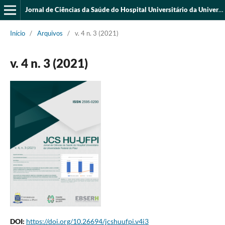
Jornal de Ciências da Saúde do Hospital Universitário da Universidade Federal do Piauí
Início
/
Arquivos
/
v. 4 n. 3 (2021)
v. 4 n. 3 (2021)
DOI:
https://doi.org/10.26694/jcshuufpi.v4i3